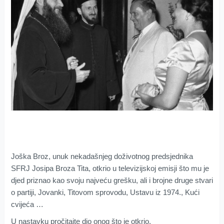
Joška Broz, unuk nekadašnjeg doživotnog predsjednika
SFRJ Josipa Broza Tita, otkrio u televizijskoj emisji što mu je
djed priznao kao svoju najveću grešku, ali i brojne druge stvari
o partiji, Jovanki, Titovom sprovodu, Ustavu iz 1974., Kući
cvijeća …
U nastavku pročitajte dio onog što je otkrio.