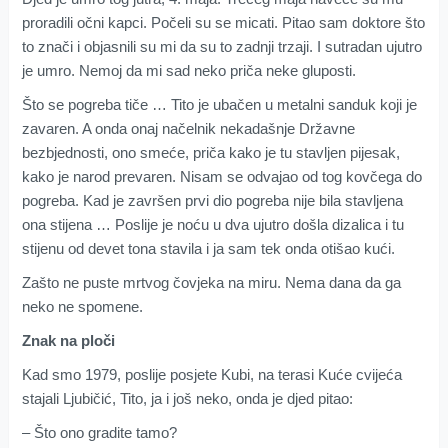
proradili očni kapci. Počeli su se micati. Pitao sam doktore što
to znači i objasnili su mi da su to zadnji trzaji. I sutradan ujutro
je umro. Nemoj da mi sad neko priča neke gluposti.
Što se pogreba tiče … Tito je ubačen u metalni sanduk koji je
zavaren. A onda onaj načelnik nekadašnje Državne
bezbjednosti, ono smeće, priča kako je tu stavljen pijesak,
kako je narod prevaren. Nisam se odvajao od tog kovčega do
pogreba. Kad je završen prvi dio pogreba nije bila stavljena
ona stijena … Poslije je noću u dva ujutro došla dizalica i tu
stijenu od devet tona stavila i ja sam tek onda otišao kući.
Zašto ne puste mrtvog čovjeka na miru. Nema dana da ga
neko ne spomene.
Znak na ploči
Kad smo 1979, poslije posjete Kubi, na terasi Kuće cvijeća
stajali Ljubičić, Tito, ja i još neko, onda je djed pitao:
– Što ono gradite tamo?