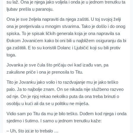
su laž. Ona je njega jako voljela i onda je u jednom trenutku ta
ljubav prešla u paranoju.
Ona je sve željela napraviti da njega zaštiti. U toj svojoj želji
ona je pretjerivala u mnogim stvarima. Tako je došlo i do onog
spiska. To je spisak ličkih generala koja je ona napravila sa
Đokom Jovanićem kako bi oni bili u najbližem osiguranju da bi
ga zaštitili. E to su koristili Dolanc i Ljubičić koji su bili protiv
toga.
Jovanka je sve čula što pričaju ovi kad izađu van, pa
zakulisne priče i ona je prenosila to Titu.
Tito je Jovanku jako volio i to razdvajanje mu je jako teško
palo. Ja to najbolje znam. On se nikada nije službeno razveo
od nje. On je njoj rekao nekoliko puta da ona treba brinuti o
osoblju u kući ali da se u politiku ne miješa.
Vidio sam po Titu da mu je bilo teško. Dođem kod njega i onda
sjedimo i šutimo. I samo u jednom trenutku kaže:
– Uh, što joj je to trebalo …