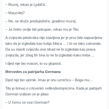
– Muzej, rekao je Ljubičić.
– Mauzolej?
– Ne, ne druže predsjedniče, gradimo muzej.
– Ja želim ovdje biti pokopan, rekao mu je Tito.
A zvijezda petokraka nije stavljena jer je prvo bila napravljena
tako da je izgledala kao kutija šibica … I to se tako zatvaralo.
Da su stavili zvijezdu ona nikad ne bi izgledala kao prava
zvijezda, jer zbog tih šina to ne bi izgledalo kako treba …
I djed nije bio mason, to su gluposti.
Mercedes za patrijarha Germana
Djed nije bio vjernik. Imao je onu uzrečicu – Boga mu…
Tito je brinuo o crkvenim velikodostojnicima. Kada je patrijarh
German izabran on je pitao:
– U čemu se vozi German?