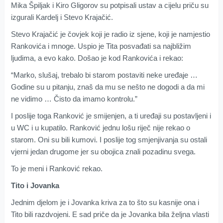
Mika Špiljak i Kiro Gligorov su potpisali ustav a cijelu priču su
izgurali Kardelj i Stevo Krajačić.
Stevo Krajačić je čovjek koji je radio iz sjene, koji je namjestio
Rankovića i mnoge. Uspio je Tita posvađati sa najbližim
ljudima, a evo kako. Došao je kod Rankovića i rekao:
“Marko, slušaj, trebalo bi starom postaviti neke uređaje …
Godine su u pitanju, znaš da mu se nešto ne dogodi a da mi
ne vidimo … Čisto da imamo kontrolu.”
I poslije toga Ranković je smijenjen, a ti uređaji su postavljeni i
u WC i u kupatilo. Ranković jednu lošu riječ nije rekao o
starom. Oni su bili kumovi. I poslije tog smjenjivanja su ostali
vjerni jedan drugome jer su obojica znali pozadinu svega.
To je meni i Ranković rekao.
Tito i Jovanka
Jednim djelom je i Jovanka kriva za to što su kasnije ona i
Tito bili razdvojeni. E sad priče da je Jovanka bila željna vlasti