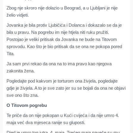
Zbog nje skroro nije dolazio u Beograd, a u Ljubljani je nije
želio vidjeti.
Jovanka je bila protiv Ljubičića i Dolanca i dokazalo se da je
bila u pravu. Na pogrebu im nije htjela niti ruku pružiti.
Postojao je veliki pritisak da Jovanka ne bude na Titovom
sprovodu. Kao što je bio pritisak da se ona ne pokopa pored
Tita.
Ja sam prvi rekao da ona na to ima pravo kao njegova
zakonita žena.
Pogledajte pod kakvom je torturom ona živjela, pogledajte
gdje je živjela. A to je sve zato jer su se bojali da ona ne objavi
sve ono što zna.
O Titovom pogrebu
Te priče da on nije pokopan u Kući cvijeća i da nije umro 4.
maja već dva mjeseca ranije su gluposti.
Djed je umro tog jutra, 4. maja. Trećeg maja naveče su mu