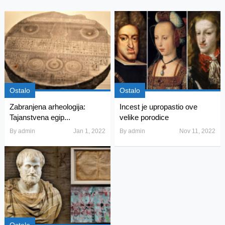
Ostalo
Ostalo
Zabranjena arheologija:
Incest je upropastio ove
Tajanstvena egip...
velike porodice
By
admin
Jan 1, 2022
By
admin
Nov 11, 2022