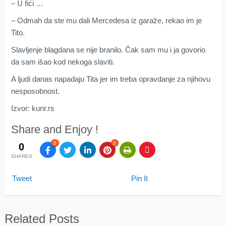
– U fići …
– Odmah da ste mu dali Mercedesa iz garaže, rekao im je
Tito.
Slavljenje blagdana se nije branilo. Čak sam mu i ja govorio
da sam išao kod nekoga slaviti.
A ljudi danas napadaju Tita jer im treba opravdanje za njihovu
nesposobnost.
Izvor: kurir.rs
Share and Enjoy !
0
0
0
SHARES
Tweet
Pin It
Related Posts