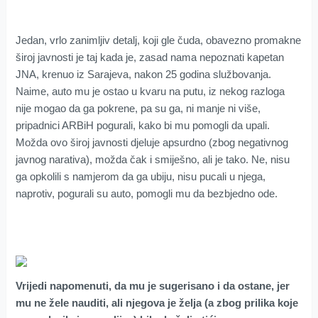
Jedan, vrlo zanimljiv detalj, koji gle čuda, obavezno promakne
široj javnosti je taj kada je, zasad nama nepoznati kapetan
JNA, krenuo iz Sarajeva, nakon 25 godina službovanja.
Naime, auto mu je ostao u kvaru na putu, iz nekog razloga
nije mogao da ga pokrene, pa su ga, ni manje ni više,
pripadnici ARBiH pogurali, kako bi mu pomogli da upali.
Možda ovo široj javnosti djeluje apsurdno (zbog negativnog
javnog narativa), možda čak i smiješno, ali je tako. Ne, nisu
ga opkolili s namjerom da ga ubiju, nisu pucali u njega,
naprotiv, pogurali su auto, pomogli mu da bezbjedno ode.
Vrijedi napomenuti, da mu je sugerisano i da ostane, jer
mu ne žele nauditi, ali njegova je želja (a zbog prilika koje