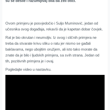
su se desile i razumljiva) bila da želi otići.
Ovom primjeru je posvjedočio i Suljo Muminović, jedan od
učesnika ovog događaja, rekavši da je kapetan dobar čovjek.
Rat je bio okrutan i neumoljiv. Iz ovog i sličnih primjera ne
treba da stvarate krivu sliku o ratu jer nismo se gađali
baklavama, nego ubojitim oružjem, ali isto tako morate da
znate da je bilo i ljudskih primjera, sa svih strana. Jedan od
tih, pozitivnih primjera je i ovaj.
Pogledajte video u nastavku.