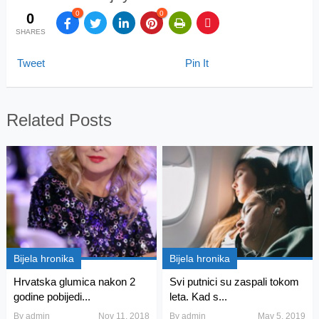
0
0
0
SHARES
Tweet
Pin It
Related Posts
Bijela hronika
Bijela hronika
Hrvatska glumica nakon 2
Svi putnici su zaspali tokom
godine pobijedi...
leta. Kad s...
By
admin
Nov 11, 2018
By
admin
May 5, 2019