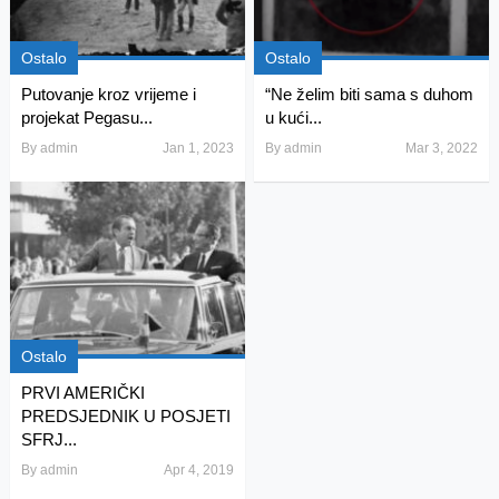
Ostalo
Ostalo
Putovanje kroz vrijeme i
“Ne želim biti sama s duhom
projekat Pegasu...
u kući...
By
admin
Jan 1, 2023
By
admin
Mar 3, 2022
Ostalo
PRVI AMERIČKI
PREDSJEDNIK U POSJETI
SFRJ...
By
admin
Apr 4, 2019