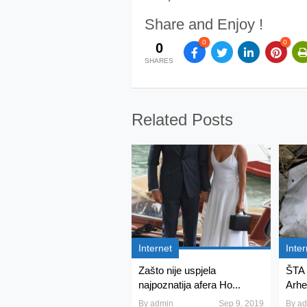
Share and Enjoy !
0
0
0
SHARES
Related Posts
Internet
Inter
Zašto nije uspjela
ŠTA
najpoznatija afera Ho...
Arheo
By
admin
Sep 9, 2019
By
ad