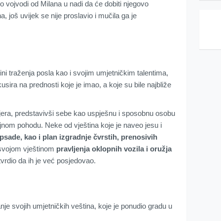
 vojvodi od Milana u nadi da će dobiti njegovo
, još uvijek se nije proslavio i mučila ga je
ini traženja posla kao i svojim umjetničkim talentima,
sira na prednosti koje je imao, a koje su bile najbliže
njera, predstavivši sebe kao uspješnu i sposobnu osobu
ojnom pohodu. Neke od vještina koje je naveo jesu i
sade, kao i plan izgradnje čvrstih, prenosivih
 svojom vještinom
pravljenja oklopnih vozila i oružja
tvrdio da ih je već posjedovao.
anje svojih umjetničkih veština, koje je ponudio gradu u