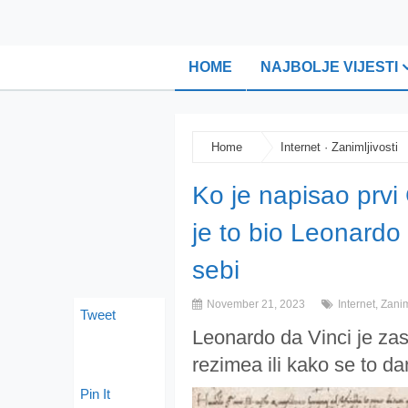
HOME
NAJBOLJE VIJESTI
Home
Internet
·
Zanimljivosti
Ko je napisao prvi 
je to bio Leonardo 
sebi
November 21, 2023
Internet
,
Zanim
Tweet
Leonardo da Vinci je zas
rezimea ili kako se to d
Pin It