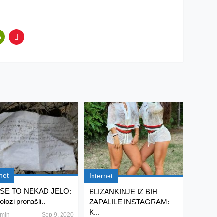
net
Internet
 SE TO NEKAD JELO:
BLIZANKINJE IZ BIH
lozi pronašli...
ZAPALILE INSTAGRAM:
K...
min
Sep 9, 2020