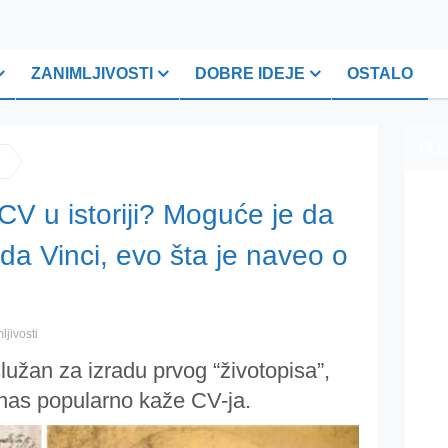
ZANIMLJIVOSTI
DOBRE IDEJE
OSTALO
PLI
CV u istoriji? Moguće je da
da Vinci, evo šta je naveo o
ljivosti
lužan za izradu prvog “životopisa”,
anas popularno kaže CV-ja.