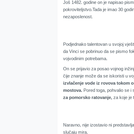
Još 1482. godine on je napisao pismo
pokroviteljstvo.Tada je imao 30 godina
nezaposlenost.
Podjednako talentovan u svojoj vješt
da Vinci se pobrinuo da se pismo foku
vojvodinim potrebama.
On se prijavio za posao vojnog inži
čije znanje može da se iskoristi u v
izvlačenje vode iz rovova tokom op
mostova.
Pored toga, pohvalio se i
za pomorsko ratovanje,
za koje je 
Naravno, nije izostavio ni predstavlj
slučaju mira.