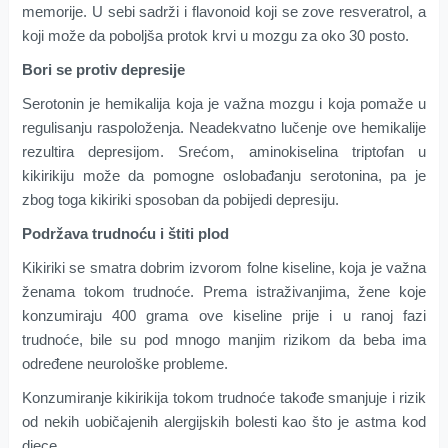
memorije. U sebi sadrži i flavonoid koji se zove resveratrol, a
koji može da poboljša protok krvi u mozgu za oko 30 posto.
Bori se protiv depresije
Serotonin je hemikalija koja je važna mozgu i koja pomaže u
regulisanju raspoloženja. Neadekvatno lučenje ove hemikalije
rezultira depresijom. Srećom, aminokiselina triptofan u
kikirikiju može da pomogne oslobađanju serotonina, pa je
zbog toga kikiriki sposoban da pobijedi depresiju.
Podržava trudnoću i štiti plod
Kikiriki se smatra dobrim izvorom folne kiseline, koja je važna
ženama tokom trudnoće. Prema istraživanjima, žene koje
konzumiraju 400 grama ove kiseline prije i u ranoj fazi
trudnoće, bile su pod mnogo manjim rizikom da beba ima
određene neurološke probleme.
Konzumiranje kikirikija tokom trudnoće takođe smanjuje i rizik
od nekih uobičajenih alergijskih bolesti kao što je astma kod
djece.