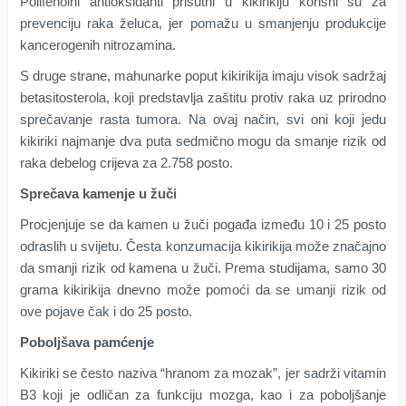
Polifenolni antioksidanti prisutni u kikirikiju korisni su za
prevenciju raka želuca, jer pomažu u smanjenju produkcije
kancerogenih nitrozamina.
S druge strane, mahunarke poput kikirikija imaju visok sadržaj
betasitosterola, koji predstavlja zaštitu protiv raka uz prirodno
sprečavanje rasta tumora. Na ovaj način, svi oni koji jedu
kikiriki najmanje dva puta sedmično mogu da smanje rizik od
raka debelog crijeva za 2.7­58 posto.
Sprečava kamenje u žuči
Procjenjuje se da kamen u žuči pogađa između 10 i 25 posto
odraslih u svijetu. Česta konzumacija kikirikija može značajno
da smanji rizik od kamena u žuči. Prema studijama, samo 30
grama kikirikija dnevno može pomoći da se umanji rizik od
ove pojave čak i do 25 posto.
Poboljšava pamćenje
Kikiriki se često naziva “hranom za mozak”, jer sadrži vitamin
B3 koji je odličan za funkciju mozga, kao i za poboljšanje