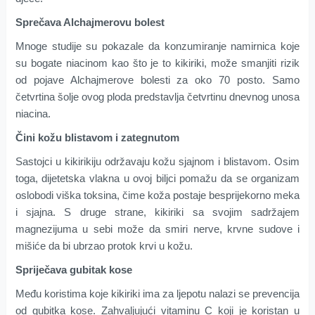
Sprečava Alchajmerovu bolest
Mnoge studije su pokazale da konzumiranje namirnica koje
su bogate niacinom kao što je to kikiriki, može smanjiti rizik
od pojave Alchajmerove bolesti za oko 70 posto. Samo
četvrtina šolje ovog ploda predstavlja četvrtinu dnevnog unosa
niacina.
Čini kožu blistavom i zategnutom
Sastojci u kikirikiju održavaju kožu sjajnom i blistavom. Osim
toga, dijetetska vlakna u ovoj biljci pomažu da se organizam
oslobodi viška toksina, čime koža postaje besprijekorno meka
i sjajna. S druge strane, kikiriki sa svojim sadržajem
magnezijuma u sebi može da smiri nerve, krvne sudove i
mišiće da bi ubrzao protok krvi u kožu.
Spriječava gubitak kose
Među koristima koje kikiriki ima za ljepotu nalazi se prevencija
od gubitka kose. Zahvaljujući vitaminu C koji je koristan u