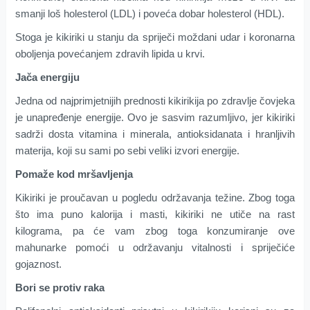
smanji loš holesterol (LDL) i poveća dobar holesterol (HDL).
Stoga je kikiriki u stanju da spriječi moždani udar i koronarna
oboljenja povećanjem zdravih lipida u krvi.
Jača energiju
Jedna od najprimjetnijih prednosti kikirikija po zdravlje čovjeka
je unapređenje energije. Ovo je sasvim razumljivo, jer kikiriki
sadrži dosta vitamina i minerala, antioksidanata i hranljivih
materija, koji su sami po sebi veliki izvori energije.
Pomaže kod mršavljenja
Kikiriki je proučavan u pogledu održavanja težine. Zbog toga
što ima puno kalorija i masti, kikiriki ne utiče na rast
kilograma, pa će vam zbog toga konzumiranje ove
mahunarke pomoći u održavanju vitalnosti i spriječiće
gojaznost.
Bori se protiv raka