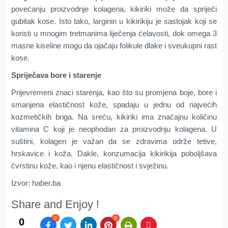
povećanju proizvodnje kolagena, kikiriki može da spriječi
gubitak kose. Isto tako, larginin u kikirikiju je sastojak koji se
koristi u mnogim tretmanima liječenja ćelavosti, dok omega 3
masne kiseline mogu da ojačaju folikule dlake i sveukupni rast
kose.
Spriječava bore i starenje
Prijevremeni znaci starenja, kao što su promjena boje, bore i
smanjena elastičnost kože, spadaju u jednu od najvećih
kozmetičkih briga. Na sreću, kikiriki ima značajnu količinu
vitamina C koji je neophodan za proizvodnju kolagena. U
suštini, kolagen je važan da se zdravima održe tetive,
hrskavice i koža. Dakle, konzumacija kikirikija poboljšava
čvrstinu kože, kao i njenu elastičnost i svježinu.
Izvor: haber.ba
Share and Enjoy !
0
0
0