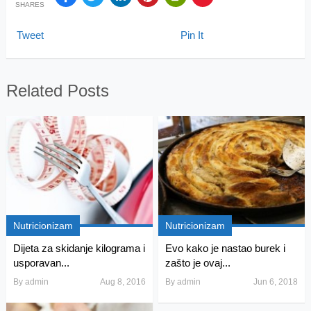
SHARES
Tweet
Pin It
Related Posts
Nutricionizam
Nutricionizam
Dijeta za skidanje kilograma i
Evo kako je nastao burek i
usporavan...
zašto je ovaj...
By
admin
Aug 8, 2016
By
admin
Jun 6, 2018