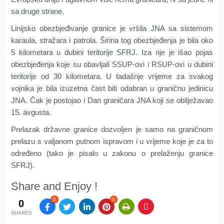
sa druge strane.
Linijsko obezbjeđivanje granice je vršila JNA sa sistemom
karaula, stražara i patrola. Širina tog obezbjeđenja je bila oko
5 kilometara u dubini teritorije SFRJ. Iza nje je išao pojas
obezbjeđenja koje su obavljali SSUP-ovi i RSUP-ovi u dubini
teritorije od 30 kilometara. U tadašnje vrijeme za svakog
vojnika je bila izuzetna čast biti odabran u graničnu jedinicu
JNA. Čak je postojao i Dan graničara JNA koji se obilježavao
15. avgusta.
Prelazak državne granice dozvoljen je samo na graničnom
prelazu s valjanom putnom ispravom i u vrijeme koje je za to
određeno (tako je pisalo u zakonu o prelaženju granice
SFRJ).
Share and Enjoy !
0
0
0
SHARES