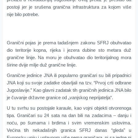
postoji jer je srušena granična infrastruktura za kojom više
nije bilo potrebe.
Granični pojas je prema tadašnjem zakonu SFRJ obuhvatao
dio teritorije kopna, rijeka i jezera dubine sto metara duž
granične linije. Na moru je obuhvatao dio teritorijalnog mora
širine dvije milje duž granične linije.
Granične jedinice JNA ili popularno graničari su bili pripadnici
JNA koji su svoje zadatke obavljali na tzv. “Prvoj crti odbrane
Jugoslavije.” Kao glavni zadatak tih graničnih jedinica JNA bilo
je čuvanje državne granice od „vanjskog neprijatelja“.
U tu svrhu su postojale karaule, kao vojni objekti otvorenoga
tipa. Graničari su 24 sata na dan bili na zadacima – danju i
noću, po šumama i brdima i svim vremenskim uslovima.
Većina tih nekadašnjih granica SFRJ danas “gleda” u
Evropsku uniju i uglavnom više nema graničara, ni sa jedne ni