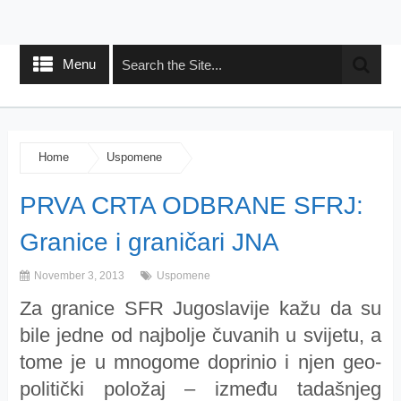
Menu
Home
Uspomene
PRVA CRTA ODBRANE SFRJ:
Granice i graničari JNA
November 3, 2013
Uspomene
Za granice SFR Jugoslavije kažu da su
bile jedne od najbolje čuvanih u svijetu, a
tome je u mnogome doprinio i njen geo-
politički položaj – između tadašnjeg