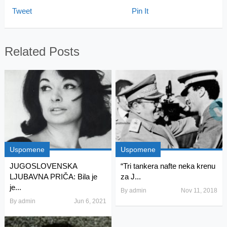
Tweet
Pin It
Related Posts
Uspomene
Uspomene
JUGOSLOVENSKA
“Tri tankera nafte neka krenu
LJUBAVNA PRIČA: Bila je
za J...
je...
By
admin
Nov 11, 2018
By
admin
Jun 6, 2021