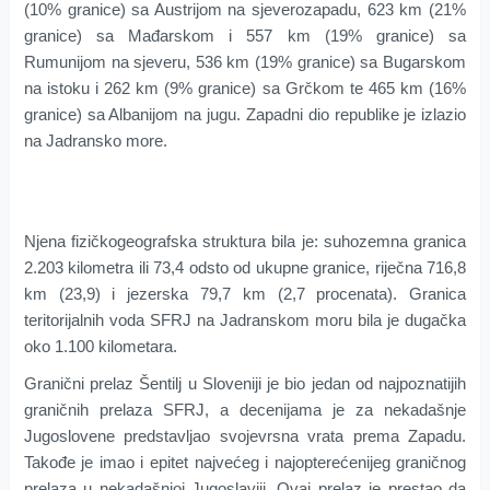
(10% granice) sa Austrijom na sjeverozapadu, 623 km (21%
granice) sa Mađarskom i 557 km (19% granice) sa
Rumunijom na sjeveru, 536 km (19% granice) sa Bugarskom
na istoku i 262 km (9% granice) sa Grčkom te 465 km (16%
granice) sa Albanijom na jugu. Zapadni dio republike je izlazio
na Jadransko more.
Njena fizičkogeografska struktura bila je: suhozemna granica
2.203 kilometra ili 73,4 odsto od ukupne granice, riječna 716,8
km (23,9) i jezerska 79,7 km (2,7 procenata). Granica
teritorijalnih voda SFRJ na Jadranskom moru bila je dugačka
oko 1.100 kilometara.
Granični prelaz Šentilj u Sloveniji je bio jedan od najpoznatijih
graničnih prelaza SFRJ, a decenijama je za nekadašnje
Jugoslovene predstavljao svojevrsna vrata prema Zapadu.
Takođe je imao i epitet najvećeg i najopterećenijeg graničnog
prelaza u nekadašnjoj Jugoslaviji. Ovaj prelaz je prestao da