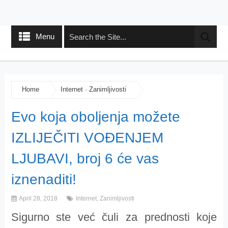
Menu
Home
Internet
·
Zanimljivosti
Evo koja oboljenja možete
IZLIJEČITI VOĐENJEM
LJUBAVI, broj 6 će vas
iznenaditi!
April 28, 2018
Internet
,
Zanimljivosti
Sigurno ste već čuli za prednosti koje