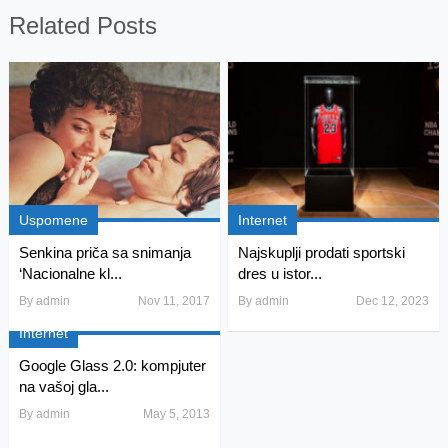
Related Posts
Uspomene
Internet
Senkina priča sa snimanja
Najskuplji prodati sportski
‘Nacionalne kl...
dres u istor...
By
admin
Nov 11, 2017
By
admin
Dec 12, 2023
Internet
Google Glass 2.0: kompjuter
na vašoj gla...
By
admin
May 5, 2013