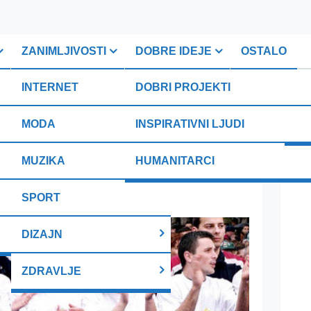
ZANIMLJIVOSTI
DOBRE IDEJE
OSTALO
INTERNET
DOBRI PROJEKTI
AUTOMOBILI
FITNESS
PLI
ti
MODA
INSPIRATIVNI LJUDI
ARHITEKTURA
NUTRICIONIZAM
 Izgubljeni raj …
MUZIKA
HUMANITARCI
NAMJEŠTAJ
ljivosti
vi i serije …
SPORT
DIZAJN
ZDRAVLJE