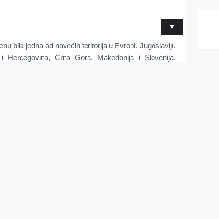
▼
u bila jedna od navećih teritorija u Evropi. Jugoslaviju
 i Hercegovina, Crna Gora, Makedonija i Slovenija.
nac multinacionalnosti i dugo vremena je bila simbol
etu, bilo su upravo u Jugoslaviji na teritoriji sadašnje
mena Jugoslavija često mijenjala dodatke ali biće
istička Federativna Republika Jugoslavija.
jek u Jugoslaviji je zasigurno bio Josip Broz Tito koji je
kom oslobodilačkih ratova protiv nacističkih snaga u 2.
zauzimala je najatraktivniji dio Evrope, tačnije samo
e predstavljala ujedno i raj na zemlji jer je imala sve. I
omne ravnice i polja, potoke, šume, nalazišta prirodnih
a i kao jedan od osnivača unije Nesvrstanih naroda.