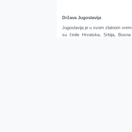
Država Jugoslavija
Jugoslavija je u svom zlatnom vremen
su činile Hrvatska, Srbija, Bosna
Jugoslavija je predstavljala vrhu
slobode. Prva ukidanja ropstva u svij
Hrvatske. Ova država je pored i
najupamćenija kao SFRJ iliti Socijal
Najpoznatiji državnik ali ujedno i čov
široj javnosti postao poznat još to
Svjetskom ratu. Država Jugoslavija 
srce staroga kontinenta. Jugoslavija j
izlaz na more, planine, jezera, ogr
ruda. Jugoslavija će ostati upamćen