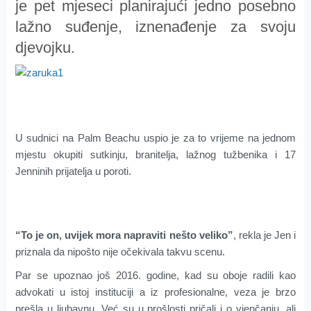
je pet mjeseci planirajući jedno posebno
lažno suđenje, iznenađenje za svoju
djevojku.
U sudnici na Palm Beachu uspio je za to vrijeme na jednom
mjestu okupiti sutkinju, branitelja, lažnog tužbenika i 17
Jenninih prijatelja u poroti.
“To je on, uvijek mora napraviti nešto veliko”
, rekla je Jen i
priznala da nipošto nije očekivala takvu scenu.
Par se upoznao još 2016. godine, kad su oboje radili kao
advokati u istoj instituciji a iz profesionalne, veza je brzo
prešla u ljubavnu. Već su u prošlosti pričali i o vjenčanju, ali