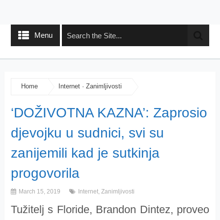
Menu
Home
Internet
·
Zanimljivosti
‘DOŽIVOTNA KAZNA’: Zaprosio
djevojku u sudnici, svi su
zanijemili kad je sutkinja
progovorila
March 15, 2019
Internet
,
Zanimljivosti
Tužitelj s Floride, Brandon Dintez, proveo