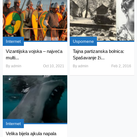
Internet
Uspomene
Vizantijska vojska – najveća
Tajna partizanska bolnica:
multi...
Spašavanje ži...
By
admin
Oct 10, 2021
By
admin
Feb 2, 2016
Internet
Velika bijela ajkula napala