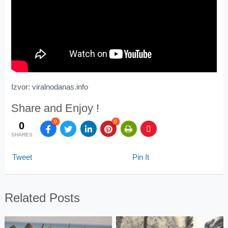
Izvor: viralnodanas.info
Share and Enjoy !
0
0
0
SHARES
Tweet
Pin It
Related Posts