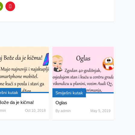
ešni kutak
Smiješni kutak
Bože da je kičma!
Oglas
min
Oct 10, 2018
By
admin
May 5, 2019