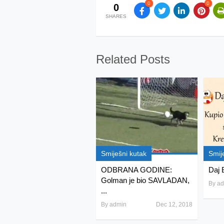
0
0
0
SHARES
Related Posts
Smiješni kutak
Smij
ODBRANA GODINE:
Daj 
Golman je bio SAVLADAN,
By
ad
...
By
admin
Dec 12, 2018