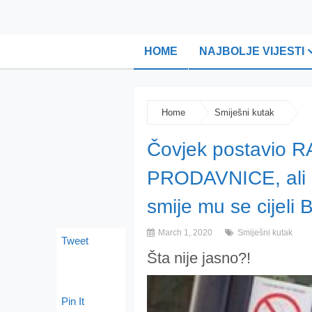
HOME
NAJBOLJE VIJESTI
Home
Smiješni kutak
Čovjek postavio
PRODAVNICE, ali 
smije mu se cijeli
March 1, 2020
Smiješni kutak
Tweet
Šta nije jasno?!
Pin It