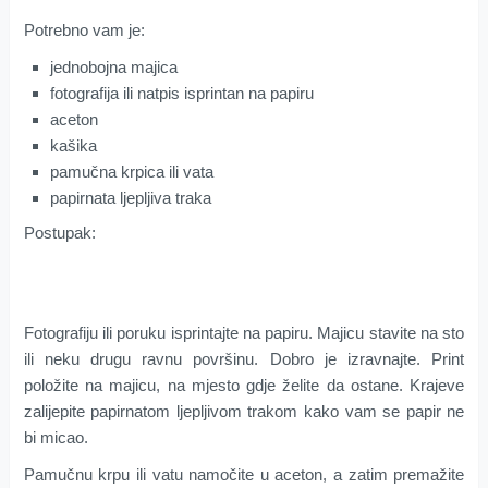
Potrebno vam je:
jednobojna majica
fotografija ili natpis isprintan na papiru
aceton
kašika
pamučna krpica ili vata
papirnata ljepljiva traka
Postupak:
Fotografiju ili poruku isprintajte na papiru. Majicu stavite na sto
ili neku drugu ravnu površinu. Dobro je izravnajte. Print
položite na majicu, na mjesto gdje želite da ostane. Krajeve
zalijepite papirnatom ljepljivom trakom kako vam se papir ne
bi micao.
Pamučnu krpu ili vatu namočite u aceton, a zatim premažite