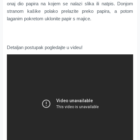
onaj dio papira na kojem se nalazi slika ili natpis. Donjom
stranom kašike polako prelazite preko papira, a potom
laganim pokretom uklonite papir s majice.
Detaljan postupak pogledajte u videu!