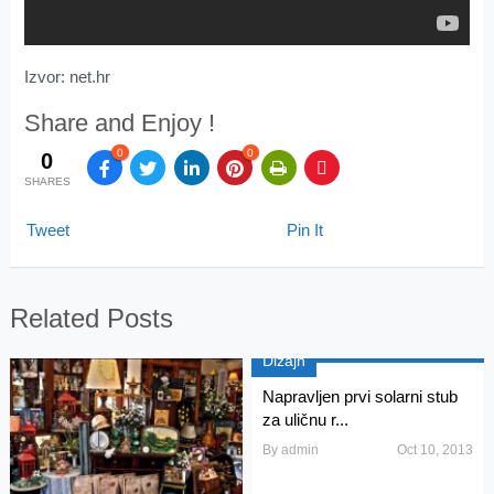
Izvor: net.hr
Share and Enjoy !
0
0
0
SHARES
Tweet
Pin It
Related Posts
Dizajn
Napravljen prvi solarni stub
za uličnu r...
By
admin
Oct 10, 2013