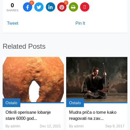
0
0
0
SHARES
Tweet
Pin It
Related Posts
Ostalo
Ostalo
Otkrili operisane lobanje
Mudra priča o tome kako
stare 6000 god...
reagovati na zav...
By
admin
Dec 12, 2021
By
admin
Sep 9, 2017