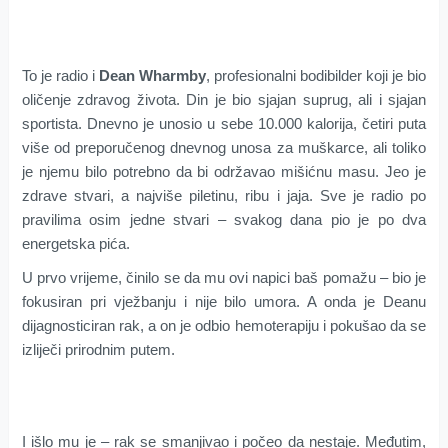
To je radio i
Dean Wharmby
, profesionalni bodibilder koji je bio
oličenje zdravog života. Din je bio sjajan suprug, ali i sjajan
sportista. Dnevno je unosio u sebe 10.000 kalorija, četiri puta
više od preporučenog dnevnog unosa za muškarce, ali toliko
je njemu bilo potrebno da bi održavao mišićnu masu. Jeo je
zdrave stvari, a najviše piletinu, ribu i jaja. Sve je radio po
pravilima osim jedne stvari – svakog dana pio je po dva
energetska pića.
U prvo vrijeme, činilo se da mu ovi napici baš pomažu – bio je
fokusiran pri vježbanju i nije bilo umora. A onda je Deanu
dijagnosticiran rak, a on je odbio hemoterapiju i pokušao da se
izliječi prirodnim putem.
I išlo mu je – rak se smanjivao i počeo da nestaje. Međutim,