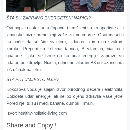
ŠTA SU ZAPRAVO ENERGETSKI NAPICI?
Ovi napici nastali su u Japanu, i smišljeni su za sportiste ali i
japanske biznismene koji važe za neumorne. Osamdesetih
su počeli da se šire svijetom, i danas ih ima na svakom
koraku. Prepuni su kofeina, taurina, B vitamina, niacina i
guarane i iako se tvrde da su udar energije, zapravo su
udarac po zdravlje. Niacin, odnosno vitamin B3 dokazano ima
loš učinak na jetru.
ŠTA PITI UMJESTO NJIH?
Kokosova voda je sjajan izvor prirodnog šećera i elektrolita.
Dobićete udar energije, ali ne po cijenu zdravlja vaše jetre.
Pored nje, tu su i med, banane, đumbir i limun.
Izvor: healthy-holistic-living.com
Share and Enjoy !