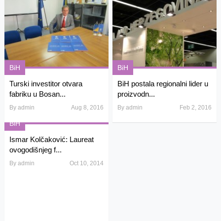
BiH
BiH
Turski investitor otvara
BiH postala regionalni lider u
fabriku u Bosan...
proizvodn...
By
admin
Aug 8, 2016
By
admin
Feb 2, 2016
BiH
Ismar Kolčaković: Laureat
ovogodišnjeg f...
By
admin
Oct 10, 2014