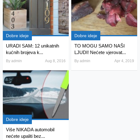
Dobre ideje
Dobre ideje
URADI SAM: 12 unikatnih
TO MOGU SAMO NAŠI
kućnih brojeva k...
LJUDI! Nećete vjerovat...
By
admin
Aug 8, 2016
By
admin
Apr 4, 2019
Dobre ideje
Više NIKADA automobil
nećete upaliti bez...