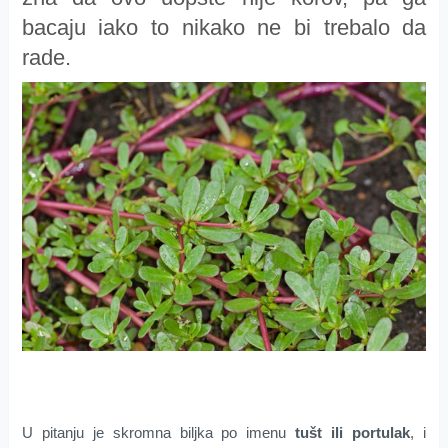
bacaju iako to nikako ne bi trebalo da
rade.
U pitanju je skromna biljka po imenu
tušt ili portulak
, i