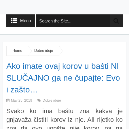
Menu
Home
Dobre ideje
Ako imate ovaj korov u bašti NI
SLUČAJNO ga ne čupajte: Evo
i zašto…
May 25, 2019
Dobre ideje
Svako ko ima baštu zna kakva je
gnjavaža čistiti korov iz nje. Ali rijetko ko
zna da ovo uopšte nije korov, pa ga