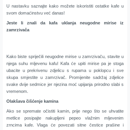
U nastavku saznajte kako možete iskoristiti ostatke kafe u
svom domaćinstvu već danas!
Jeste li znali da kafa uklanja neugodne mirise iz
zamrzivača
Kako biste spriječili neugodne mirise u zamrzivaču, stavite u
njega suhu mljevenu kafu! Kafa će upiti mirise pa je stoga
ubacite u prekrivenu zdjelicu s rupama u poklopcu i sve
skupa smjestite u zamrzivač. Promijenite sadržaj zdjelice
svake dvije sedmice jer njezina moć upijanja prirodno slabi s
vremenom.
Olakšava čišćenje kamina
Ako se spremate očistiti kamin, prije nego što se uhvatite
metlice posipajte nakupljeni pepeo vlažnim mljevenim
zrncima kafe. Vlaga će povezati sitne čestice prašine i