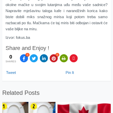
okolne mačke u svojim lutanjima uđu među vaše sadnice?
Napravite mješavinu taloga kafe i narandžinih korica kako
biste dobili miks snažnog mirisa koji potom treba samo
razbacati po tlu. Mačkama će taj miris biti odbojan i ostavit će
vaše biljke na miru.
Izvor: fokus.ba
Share and Enjoy !
0
0
0
SHARES
Tweet
Pin It
Related Posts