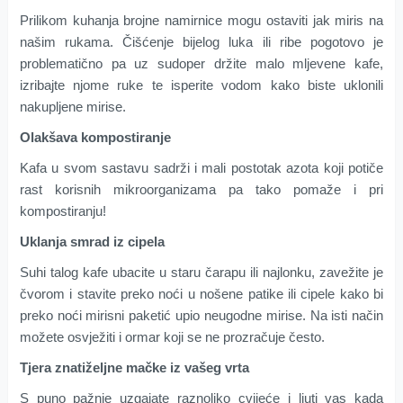
Prilikom kuhanja brojne namirnice mogu ostaviti jak miris na
našim rukama. Čišćenje bijelog luka ili ribe pogotovo je
problematično pa uz sudoper držite malo mljevene kafe,
izribajte njome ruke te isperite vodom kako biste uklonili
nakupljene mirise.
Olakšava kompostiranje
Kafa u svom sastavu sadrži i mali postotak azota koji potiče
rast korisnih mikroorganizama pa tako pomaže i pri
kompostiranju!
Uklanja smrad iz cipela
Suhi talog kafe ubacite u staru čarapu ili najlonku, zavežite je
čvorom i stavite preko noći u nošene patike ili cipele kako bi
preko noći mirisni paketić upio neugodne mirise. Na isti način
možete osvježiti i ormar koji se ne prozračuje često.
Tjera znatiželjne mačke iz vašeg vrta
S puno pažnje uzgajate raznoliko cvijeće i ljuti vas kada