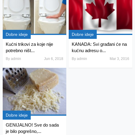
Dobre ideje
Dobre ideje
Kućni trikovi za koje nije
KANADA: Svi građani će na
potrebno ništ...
kućnu adresu o...
By
admin
Jun 6, 2018
By
admin
Mar 3, 2016
Dobre ideje
GENIJALNO! Sve do sada
je bilo pogrešno,...