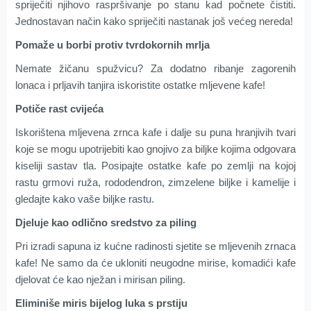
spriječiti njihovo raspršivanje po stanu kad počnete čistiti.
Jednostavan način kako spriječiti nastanak još većeg nereda!
Pomaže u borbi protiv tvrdokornih mrlja
Nemate žičanu spužvicu? Za dodatno ribanje zagorenih
lonaca i prljavih tanjira iskoristite ostatke mljevene kafe!
Potiče rast cvijeća
Iskorištena mljevena zrnca kafe i dalje su puna hranjivih tvari
koje se mogu upotrijebiti kao gnojivo za biljke kojima odgovara
kiseliji sastav tla. Posipajte ostatke kafe po zemlji na kojoj
rastu grmovi ruža, rododendron, zimzelene biljke i kamelije i
gledajte kako vaše biljke rastu.
Djeluje kao odlično sredstvo za piling
Pri izradi sapuna iz kućne radinosti sjetite se mljevenih zrnaca
kafe! Ne samo da će ukloniti neugodne mirise, komadići kafe
djelovat će kao nježan i mirisan piling.
Eliminiše miris bijelog luka s prstiju