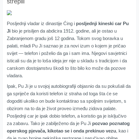
strepili
Posljednji vladar iz dinastije Ćing i
posljednji kineski car Pu
Ji
bio je prisiljen da abdicira 1912. godine, ali je ostao u
Zabranjenom gradu još 12 godina. Tokom svog boravka u
palati, mladi Pu Ji saznao je za novi izum o kojem je pričao
svijet — telefon i poželio da ga i sam ima. Njegovi savjetnici
isticali su da je to loša ideja jer nije u skladu s tradicijom i da
carskom dostojanstvu škodi to što bilo ko može da pozove
vladara.
Ipak, Pu Ji je u svojoj autobiografiji objasnio da su pokušali da
ga spriječe da koristi telefon iz straha od toga šta će se
dogoditi ukoliko on bude kontaktirao sa spoljnim svijetom, s
obzirom na to da je život proveo između zidova palate.
Posljednji car je ipak dobio telefon, a koristio ga je isključivo
za zabavu. Tako je zabilježeno da je Pu Ji
pozvao poznatog
operskog pjevača, kikotao se i onda prekinuo vezu
, kao i
da je zvao brojne pekinške restorane i naručivao obilne