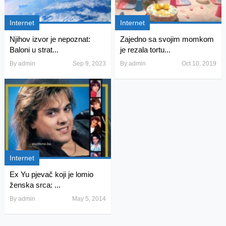
Internet
Internet
Njihov izvor je nepoznat:
Zajedno sa svojim momkom
Baloni u strat...
je rezala tortu...
By
admin
Sep 9, 2023
By
admin
Oct 10, 2019
Internet
Ex Yu pjevač koji je lomio
ženska srca: ...
By
admin
May 5, 2014