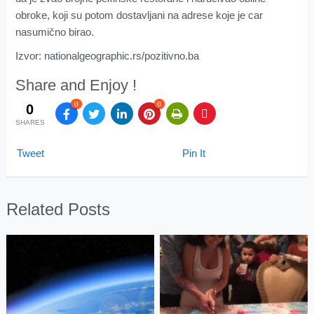
obroke, koji su potom dostavljani na adrese koje je car
nasumično birao.
Izvor: nationalgeographic.rs/pozitivno.ba
Share and Enjoy !
0
0
0
SHARES
Tweet
Pin It
Related Posts