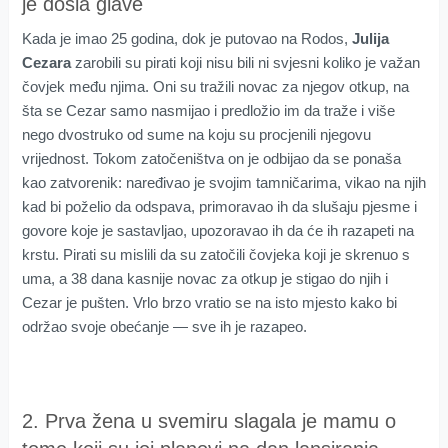
je došla glave
Kada je imao 25 godina, dok je putovao na Rodos,
Julija
Cezara
zarobili su pirati koji nisu bili ni svjesni koliko je važan
čovjek među njima. Oni su tražili novac za njegov otkup, na
šta se Cezar samo nasmijao i predložio im da traže i više
nego dvostruko od sume na koju su procjenili njegovu
vrijednost. Tokom zatočeništva on je odbijao da se ponaša
kao zatvorenik: naređivao je svojim tamničarima, vikao na njih
kad bi poželio da odspava, primoravao ih da slušaju pjesme i
govore koje je sastavljao, upozoravao ih da će ih razapeti na
krstu. Pirati su mislili da su zatočili čovjeka koji je skrenuo s
uma, a 38 dana kasnije novac za otkup je stigao do njih i
Cezar je pušten. Vrlo brzo vratio se na isto mjesto kako bi
održao svoje obećanje — sve ih je razapeo.
2. Prva žena u svemiru slagala je mamu o