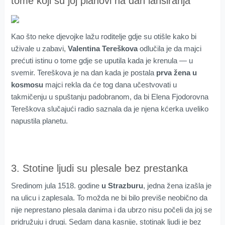
tome koji su joj planovi na dan lansiranja
Kao što neke djevojke lažu roditelje gdje su otišle kako bi
uživale u zabavi,
Valentina Tereškova
odlučila je da majci
prećuti istinu o tome gdje se uputila kada je krenula — u
svemir. Tereškova je na dan kada je postala
prva žena u
kosmosu
majci rekla da će tog dana učestvovati u
takmičenju u spuštanju padobranom, da bi Elena Fjodorovna
Tereškova slučajući radio saznala da je njena kćerka uveliko
napustila planetu.
3. Stotine ljudi su plesale bez prestanka
Sredinom jula 1518. godine
u Strazburu
, jedna žena izašla je
na ulicu i zaplesala. To možda ne bi bilo previše neobično da
nije neprestano plesala danima i da ubrzo nisu počeli da joj se
pridružuju i drugi. Sedam dana kasnije, stotinak ljudi je bez