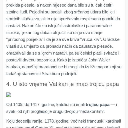
prekida plesalo, a nakon mjesec dana bile su tu čak četiri
stotine ljudi. Pojedini su padali, zbog srčanog udara bilo je i
smrtnih slučajeva, ali to nije sprečavalo rasplesanu gomilu da
nastavi. Nakon što su isključili astrološke i paranormalne
uzroke, ljekari tog doba zaključili su da je ovo stanje
“prirodnog porijekla” i da je za sve kriva “vruća krv”. Gradske
vlasti su, umjesto da pronađu način da zaustave plesače,
ohrabrivali da se s igrom nastavi, pa su čelnici platili svirače i
postavili drvenu pozornicu. Kako je istoričar John Waller
istakao, današnji maratonci ne bi mogli da izdrže napor koji su
tadašnji stanovnici Strazbura podnijeli.
4. U isto vrijeme Vatikan je imao trojicu papa
Od 1409. do 1417. godine, katolici su imali
trojicu papa
— i
svaki od njih proglasio je drugu dvojicu “nezakonitim”.
Koju deceniju ranije, 1378. godine, većinski francuski kardinali
su nakon smrti Grgura XI, pod pritiskom rulje za papu izabrali