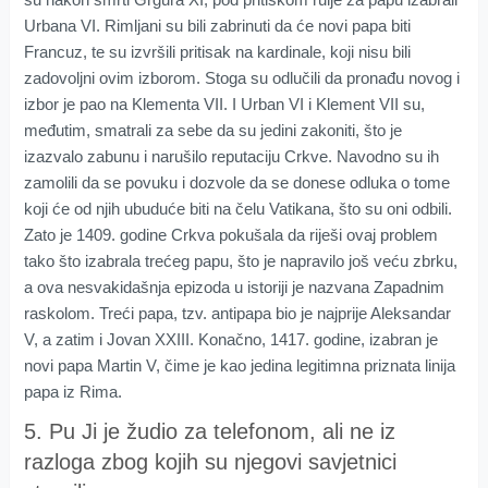
Urbana VI. Rimljani su bili zabrinuti da će novi papa biti
Francuz, te su izvršili pritisak na kardinale, koji nisu bili
zadovoljni ovim izborom. Stoga su odlučili da pronađu novog i
izbor je pao na Klementa VII. I Urban VI i Klement VII su,
međutim, smatrali za sebe da su jedini zakoniti, što je
izazvalo zabunu i narušilo reputaciju Crkve. Navodno su ih
zamolili da se povuku i dozvole da se donese odluka o tome
koji će od njih ubuduće biti na čelu Vatikana, što su oni odbili.
Zato je 1409. godine Crkva pokušala da riješi ovaj problem
tako što izabrala trećeg papu, što je napravilo još veću zbrku,
a ova nesvakidašnja epizoda u istoriji je nazvana Zapadnim
raskolom. Treći papa, tzv. antipapa bio je najprije Aleksandar
V, a zatim i Jovan XXIII. Konačno, 1417. godine, izabran je
novi papa Martin V, čime je kao jedina legitimna priznata linija
papa iz Rima.
5. Pu Ji je žudio za telefonom, ali ne iz
razloga zbog kojih su njegovi savjetnici