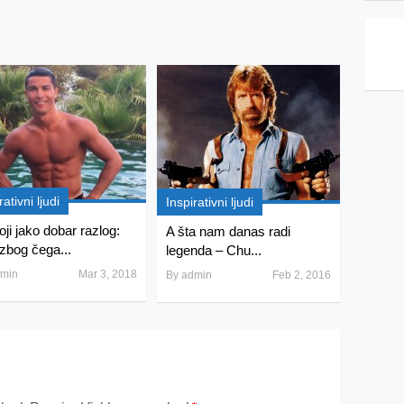
rativni ljudi
Inspirativni ljudi
oji jako dobar razlog:
A šta nam danas radi
zbog čega...
legenda – Chu...
min
Mar 3, 2018
By
admin
Feb 2, 2016