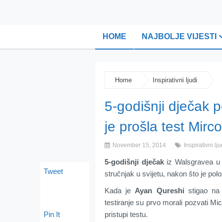
HOME
NAJBOLJE VIJESTI
Home
Inspirativni ljudi
5-godišnji dječak 
je prošla test Mirc
November 15, 2014
Inspirativni lju
5-godišnji dječak
iz Walsgravea u E
Tweet
stručnjak u svijetu, nakon što je polo
Kada je
Ayan Qureshi
stigao na 
testiranje su prvo morali pozvati Mi
Pin It
pristupi testu.