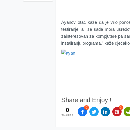
Ayanov otac kaže da je vrlo pono
testiranje, ali se sada mora usredo
zainteresovan za kompjutere pa sam 
instaliranju programa,” kaže dječak
Share and Enjoy !
0
0
0
SHARES