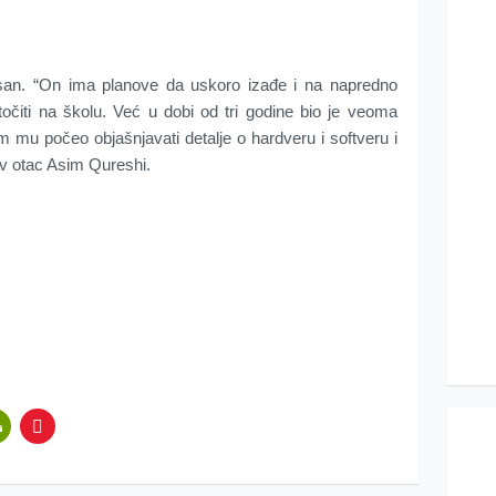
san. “On ima planove da uskoro izađe i na napredno
točiti na školu. Već u dobi od tri godine bio je veoma
mu počeo objašnjavati detalje o hardveru i softveru i
ov otac Asim Qureshi.