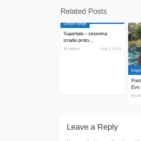
Related Posts
Dobre ideje
Supertata – sinovima
izradio proto...
By
admin
Aug 8, 2014
Inspi
Post
Evo 
By
ad
Leave a Reply