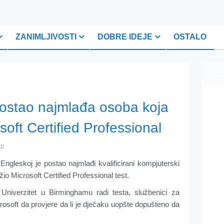
ZANIMLJIVOSTI
DOBRE IDEJE
OSTALO
PLI
postao najmlađa osoba koja
osoft Certified Professional
di
ngleskoj je postao najmlađi kvalificirani kompjuterski
žio Microsoft Certified Professional test.
Univerzitet u Birminghamu radi testa, službenici za
crosoft da provjere da li je dječaku uopšte dopušteno da