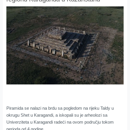
Piramida se nalazi na brdu sa pogledom na rijeku Taldy u
okrugu Shet u Karagandi, a iskopali su je arheolozi sa
Univerziteta u Karagandi radeći na ovom području tokom
perioda od 4 godine.