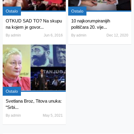
Ostalo
Ostalo
OTKUD SAD TO? Na skupu
10 najkorumpiranijih
na kojem je govor...
političara 20. vije...
By
admin
Jun 6, 2016
By
admin
Dec 12, 2020
Ostalo
Svetlana Broz, Titova unuka:
“Srbi...
By
admin
May 5, 2021