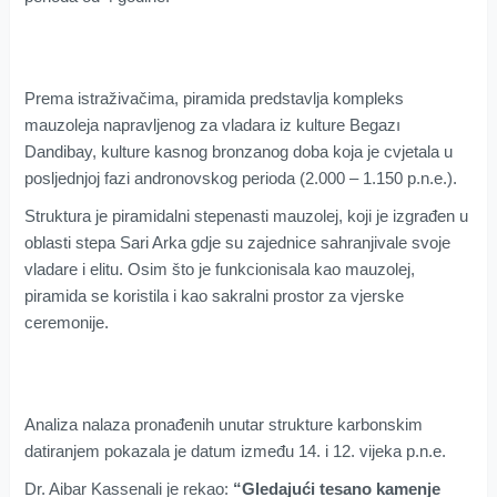
Prema istraživačima, piramida predstavlja kompleks
mauzoleja napravljenog za vladara iz kulture Begazı
Dandibay, kulture kasnog bronzanog doba koja je cvjetala u
posljednjoj fazi andronovskog perioda (2.000 – 1.150 p.n.e.).
Struktura je piramidalni stepenasti mauzolej, koji je izgrađen u
oblasti stepa Sari Arka gdje su zajednice sahranjivale svoje
vladare i elitu. Osim što je funkcionisala kao mauzolej,
piramida se koristila i kao sakralni prostor za vjerske
ceremonije.
Analiza nalaza pronađenih unutar strukture karbonskim
datiranjem pokazala je datum između 14. i 12. vijeka p.n.e.
Dr. Aibar Kassenali je rekao:
“Gledajući tesano kamenje