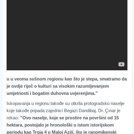
u u veoma sušnom regionu kao što je stepa, smatramo da
je ovdje riječ o kulturi sa visokim razumijevanjem
umjetnosti i bogatim duhovna uvjerenjima.”
Iskopavanja u regionu takođe su otkrila protogradsko naselje
koje takođe pripada zajednici Begazi Dandibaj. Dr. Çınar je
rekao:
“Ovo naselje, koje se prostire na površini od 15
hektara, postojalo je hronološki u istom istorijskom
periodu kao Troja 4 u Maloj Aziji, što je ranomikenski