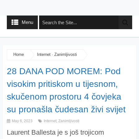
Menu
Home
Internet
·
Zanimljivosti
28 DANA POD MOREM: Pod
visokim pritiskom u tijesnom,
skučenom prostoru 4 čovjeka
su pronašla čudesan živi svijet
May 6, 2023
Internet
,
Zanimljivosti
Laurent Ballesta je s još trojicom