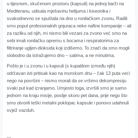
u tijesnom, skučenom prostoru (kapsuli) na jednoj barži na
Mediteranu, udisala mješavinu helijuma i kiseonika i
svakodnevno se spuštala na dno u ronilačkom zvonu. Radili
smo poput profesionalnih gnjuraca neke naftne kompanije – ali
za razliku od njih, mi nismo bili vezani za zvono već smo na
sebi imali ronilačku opremu s bocama i respiratorima za
filtriranje ugljen-dioksida koji izdišemo. To znači da smo mogli
slobodno da istražujemo dno – satima, a ne minutima.
Pošto je i u zvonu i u kapsuli (s kupatilom između njih)
održavan isti pritisak kao na morskom dnu – čak 13 puta veći
nego na površini – nismo morali da se vršimo dekompresiju
svaki put kad izranjamo. Umjesto toga, izvršili smo je samo
jednom na kraju misije, poslije skoro pet dana, prije nego što
smo otvorili teški metalni poklopac kapsule i ponovo udahnuli
svjež vazduh.