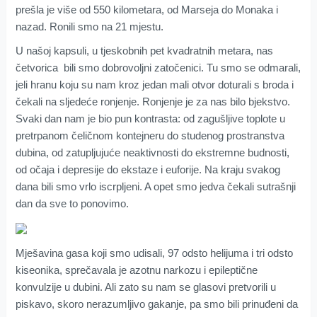
prešla je više od 550 kilometara, od Marseja do Monaka i
nazad. Ronili smo na 21 mjestu.
U našoj kapsuli, u tjeskobnih pet kvadratnih metara, nas
četvorica bili smo dobrovoljni zatočenici. Tu smo se odmarali,
jeli hranu koju su nam kroz jedan mali otvor doturali s broda i
čekali na sljedeće ronjenje. Ronjenje je za nas bilo bjekstvo.
Svaki dan nam je bio pun kontrasta: od zagušljive toplote u
pretrpanom čeličnom kontejneru do studenog prostranstva
dubina, od zatupljujuće neaktivnosti do ekstremne budnosti,
od očaja i depresije do ekstaze i euforije. Na kraju svakog
dana bili smo vrlo iscrpljeni. A opet smo jedva čekali sutrašnji
dan da sve to ponovimo.
Mješavina gasa koji smo udisali, 97 odsto helijuma i tri odsto
kiseonika, sprečavala je azotnu narkozu i epileptične
konvulzije u dubini. Ali zato su nam se glasovi pretvorili u
piskavo, skoro nerazumljivo gakanje, pa smo bili prinuđeni da