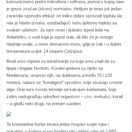
komuniciramo preko mikrofona i softvera, pomoću kojeg nam
je govor zvučao (skoro) normalno. Helijum je imao još jedan
zanimljiv sporedni efekat: on toliko dobro sprovodi toplotu da
nas je hladio iznutra, oslobađajući našu tjelesnu toplotu sa
svakim udahom. Ja sam ronio i duboko ispod leda na
Antarktiku, u vodi koja je ispod nule, ali bilo mi je mnogo
hladnije ovdje, u mom domaćem moru, gdje je čak i u dubini
temperatura uvijek 14 stepeni Celzijusa.
Birali smo mjesta za istraživanje za koja smo znali da su
lijepa i bogata životom. Koralni grebeni su rijetki na
Mediteranu; umjesto njih, na dubinama između 70 i 120
metara, nalaze se “koraligeni” sprudovi, koje stvaraju crvene
alge. One luče čvrste temelje od kalcijum-karbonata, koje
zatim nadograđuju određeni organizmi – crvi, mekušci, korali
– a glođu neki drugi, na primjer sunđeri.
Ta konstantna borba stvara jedan hrapavi svijet rupa i
pukotina, u kojima svoju životnu nišu nalazi više od 1.650