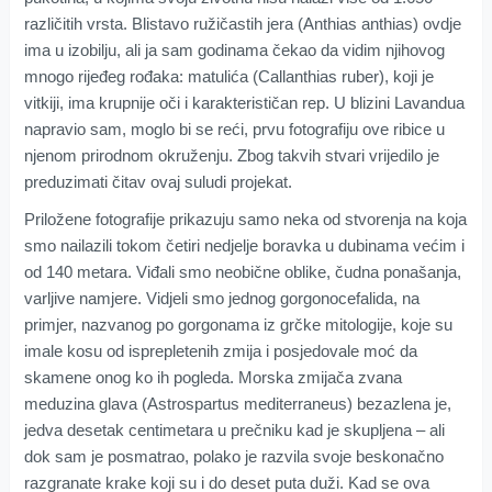
različitih vrsta. Blistavo ružičastih jera (Anthias anthias) ovdje
ima u izobilju, ali ja sam godinama čekao da vidim njihovog
mnogo rijeđeg rođaka: matulića (Callanthias ruber), koji je
vitkiji, ima krupnije oči i karakterističan rep. U blizini Lavandua
napravio sam, moglo bi se reći, prvu fotografiju ove ribice u
njenom prirodnom okruženju. Zbog takvih stvari vrijedilo je
preduzimati čitav ovaj suludi projekat.
Priložene fotografije prikazuju samo neka od stvorenja na koja
smo nailazili tokom četiri nedjelje boravka u dubinama većim i
od 140 metara. Viđali smo neobične oblike, čudna ponašanja,
varljive namjere. Vidjeli smo jednog gorgonocefalida, na
primjer, nazvanog po gorgonama iz grčke mitologije, koje su
imale kosu od isprepletenih zmija i posjedovale moć da
skamene onog ko ih pogleda. Morska zmijača zvana
meduzina glava (Astrospartus mediterraneus) bezazlena je,
jedva desetak centimetara u prečniku kad je skupljena – ali
dok sam je posmatrao, polako je razvila svoje beskonačno
razgranate krake koji su i do deset puta duži. Kad se ova