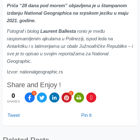
Priča “28 dana pod morem” objavljena je u štampanom
izdanju National Geographica na srpskom jeziku u maju
2021. godine.
Fotograf i biolog
Laurent Ballesta
ronio je među
raspomamljenim ajkulama u Polineziji, ispod leda na
Antarktiku i s latimerijama uz obale Južnoafričke Republike – i
sve je to opisao u svojim reportažama za National
Geographic.
Izvor: nationalgeographic.rs
Share and Enjoy !
0
0
0
SHARES
Tweet
Pin It