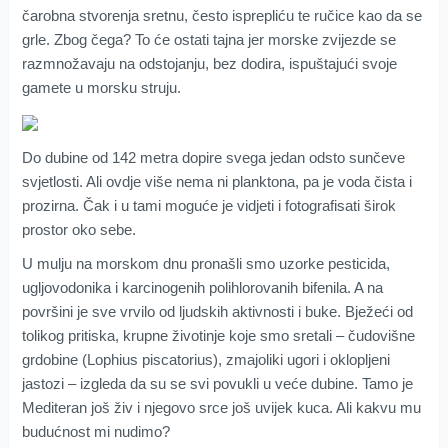
čarobna stvorenja sretnu, često isprepliću te ručice kao da se
grle. Zbog čega? To će ostati tajna jer morske zvijezde se
razmnožavaju na odstojanju, bez dodira, ispuštajući svoje
gamete u morsku struju.
Do dubine od 142 metra dopire svega jedan odsto sunčeve
svjetlosti. Ali ovdje više nema ni planktona, pa je voda čista i
prozirna. Čak i u tami moguće je vidjeti i fotografisati širok
prostor oko sebe.
U mulju na morskom dnu pronašli smo uzorke pesticida,
ugljovodonika i karcinogenih polihlorovanih bifenila. A na
površini je sve vrvilo od ljudskih aktivnosti i buke. Bježeći od
tolikog pritiska, krupne životinje koje smo sretali – čudovišne
grdobine (Lophius piscatorius), zmajoliki ugori i oklopljeni
jastozi – izgleda da su se svi povukli u veće dubine. Tamo je
Mediteran još živ i njegovo srce još uvijek kuca. Ali kakvu mu
budućnost mi nudimo?