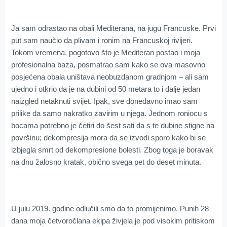
Ja sam odrastao na obali Mediterana, na jugu Francuske. Prvi
put sam naučio da plivam i ronim na Francuskoj rivijeri.
Tokom vremena, pogotovo što je Mediteran postao i moja
profesionalna baza, posmatrao sam kako se ova masovno
posjećena obala uništava neobuzdanom gradnjom – ali sam
ujedno i otkrio da je na dubini od 50 metara to i dalje jedan
naizgled netaknuti svijet. Ipak, sve donedavno imao sam
prilike da samo nakratko zavirim u njega. Jednom roniocu s
bocama potrebno je četiri do šest sati da s te dubine stigne na
površinu; dekompresija mora da se izvodi sporo kako bi se
izbjegla smrt od dekompresione bolesti. Zbog toga je boravak
na dnu žalosno kratak, obično svega pet do deset minuta.
U julu 2019. godine odlučili smo da to promijenimo. Punih 28
dana moja četvoročlana ekipa živjela je pod visokim pritiskom