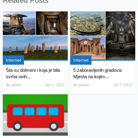
Related Posts
Internet
Internet
Šta su dolmeni i koja je bila
5 zaboravljenih gradova:
svrha ovih...
Mjesta na kojim...
By
admin
Jan 1, 2022
By
admin
Jul 7, 2024