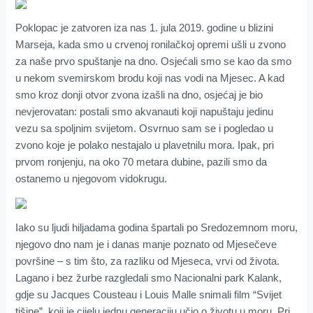
Poklopac je zatvoren iza nas 1. jula 2019. godine u blizini
Marseja, kada smo u crvenoj ronilačkoj opremi ušli u zvono
za naše prvo spuštanje na dno. Osjećali smo se kao da smo
u nekom svemirskom brodu koji nas vodi na Mjesec. A kad
smo kroz donji otvor zvona izašli na dno, osjećaj je bio
nevjerovatan: postali smo akvanauti koji napuštaju jedinu
vezu sa spoljnim svijetom. Osvrnuo sam se i pogledao u
zvono koje je polako nestajalo u plavetnilu mora. Ipak, pri
prvom ronjenju, na oko 70 metara dubine, pazili smo da
ostanemo u njegovom vidokrugu.
Iako su ljudi hiljadama godina špartali po Sredozemnom moru,
njegovo dno nam je i danas manje poznato od Mjesečeve
površine – s tim što, za razliku od Mjeseca, vrvi od života.
Lagano i bez žurbe razgledali smo Nacionalni park Kalank,
gdje su Jacques Cousteau i Louis Malle snimali film “Svijet
tišine”, koji je cijelu jednu generaciju učio o životu u moru. Pri