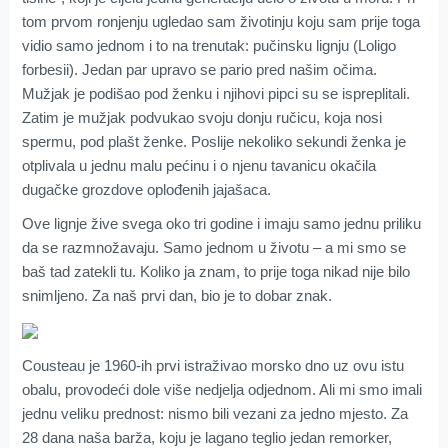
tom prvom ronjenju ugledao sam životinju koju sam prije toga
vidio samo jednom i to na trenutak: pučinsku lignju (Loligo
forbesii). Jedan par upravo se pario pred našim očima.
Mužjak je podišao pod ženku i njihovi pipci su se ispreplitali.
Zatim je mužjak podvukao svoju donju ručicu, koja nosi
spermu, pod plašt ženke. Poslije nekoliko sekundi ženka je
otplivala u jednu malu pećinu i o njenu tavanicu okačila
dugačke grozdove oplođenih jajašaca.
Ove lignje žive svega oko tri godine i imaju samo jednu priliku
da se razmnožavaju. Samo jednom u životu – a mi smo se
baš tad zatekli tu. Koliko ja znam, to prije toga nikad nije bilo
snimljeno. Za naš prvi dan, bio je to dobar znak.
Cousteau je 1960-ih prvi istraživao morsko dno uz ovu istu
obalu, provodeći dole više nedjelja odjednom. Ali mi smo imali
jednu veliku prednost: nismo bili vezani za jedno mjesto. Za
28 dana naša barža, koju je lagano teglio jedan remorker,