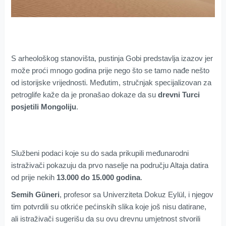
S arheološkog stanovišta, pustinja Gobi predstavlja izazov jer
može proći mnogo godina prije nego što se tamo nađe nešto
od istorijske vrijednosti. Međutim, stručnjak specijalizovan za
petroglife kaže da je pronašao dokaze da su
drevni Turci
posjetili Mongoliju
.
Službeni podaci koje su do sada prikupili međunarodni
istraživači pokazuju da prvo naselje na području Altaja datira
od prije nekih
13.000 do 15.000 godina
.
Semih Güneri
, profesor sa Univerziteta Dokuz Eylül, i njegov
tim potvrdili su otkriće pećinskih slika koje još nisu datirane,
ali istraživači sugerišu da su ovu drevnu umjetnost stvorili