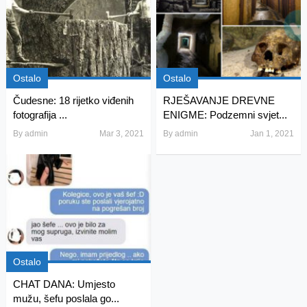
Ostalo
Ostalo
Čudesne: 18 rijetko viđenih
RJEŠAVANJE DREVNE
fotografija ...
ENIGME: Podzemni svjet...
By
admin
Mar 3, 2021
By
admin
Jan 1, 2021
Ostalo
CHAT DANA: Umjesto
mužu, šefu poslala go...