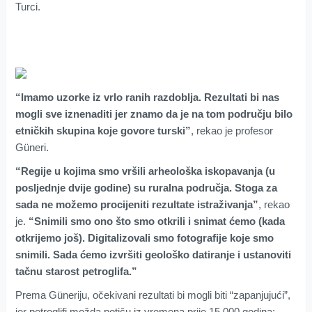
Turci.
“Imamo uzorke iz vrlo ranih razdoblja. Rezultati bi nas
mogli sve iznenaditi jer znamo da je na tom području bilo
etničkih skupina koje govore turski”
, rekao je profesor
Güneri.
“Regije u kojima smo vršili arheološka iskopavanja (u
posljednje dvije godine) su ruralna područja. Stoga za
sada ne možemo procijeniti rezultate istraživanja”
, rekao
je.
“Snimili smo ono što smo otkrili i snimat ćemo (kada
otkrijemo još). Digitalizovali smo fotografije koje smo
snimili. Sada ćemo izvršiti geološko datiranje i ustanoviti
tačnu starost petroglifa.”
Prema Güneriju, očekivani rezultati bi mogli biti “zapanjujući”,
jer petroglifi možda potiču iz vremena prije 15 000 godina: