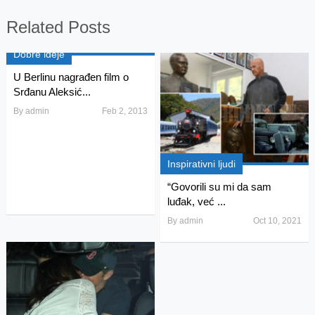
Related Posts
Dobre ideje
U Berlinu nagrađen film o
Srđanu Aleksić...
By
admin
Feb 2, 2013
Inspirativni ljudi
“Govorili su mi da sam
luđak, već ...
By
admin
Oct 10, 2021