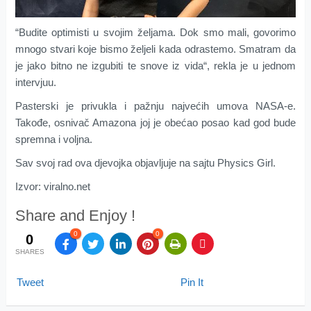
“Budite optimisti u svojim željama. Dok smo mali, govorimo
mnogo stvari koje bismo željeli kada odrastemo. Smatram da
je jako bitno ne izgubiti te snove iz vida“, rekla je u jednom
intervjuu.
Pasterski je privukla i pažnju najvećih umova NASA-e.
Takođe, osnivač Amazona joj je obećao posao kad god bude
spremna i voljna.
Sav svoj rad ova djevojka objavljuje na sajtu Physics Girl.
Izvor: viralno.net
Share and Enjoy !
0
0
0
SHARES
Tweet
Pin It