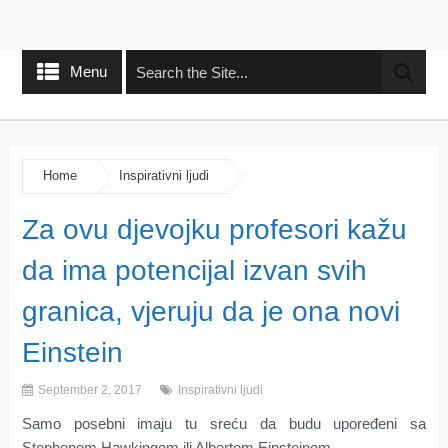
Menu
Home
Inspirativni ljudi
Za ovu djevojku profesori kažu
da ima potencijal izvan svih
granica, vjeruju da je ona novi
Einstein
September 2, 2017
Inspirativni ljudi
Samo posebni imaju tu sreću da budu upoređeni sa
Stephenom Hawkingom ili Albertom Einsteinom.