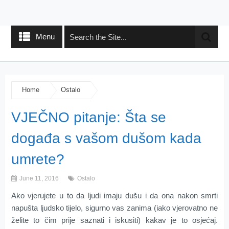
Menu
Home
Ostalo
VJEČNO pitanje: Šta se
događa s vašom dušom kada
umrete?
June 11, 2016
Ostalo
Ako vjerujete u to da ljudi imaju dušu i da ona nakon smrti
napušta ljudsko tijelo, sigurno vas zanima (iako vjerovatno ne
želite to čim prije saznati i iskusiti) kakav je to osjećaj.