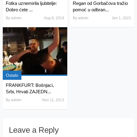
Fotka uznemirila ljubitelje:
Regan od Gorbačova tražio
Dobro ćete ...
pomoć u odbran...
By
admin
Aug 8, 2019
By
admin
Jan 1, 2021
Ostalo
FRANKFURT: Bošnjaci,
Srbi, Hrvati ZAJEDN...
By
admin
Nov 11, 2013
Leave a Reply