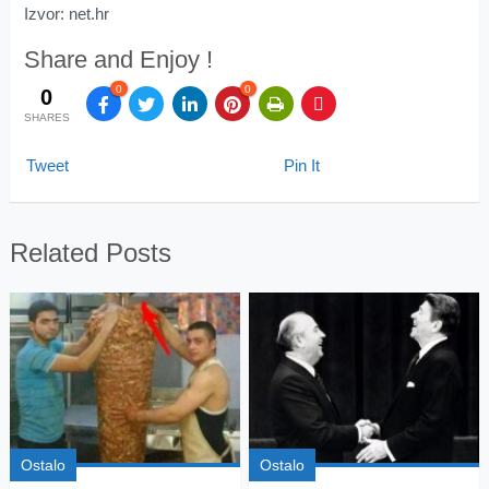
Izvor: net.hr
Share and Enjoy !
0
0
0
SHARES
Tweet
Pin It
Related Posts
Ostalo
Ostalo