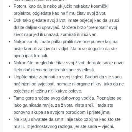
Potom, kao da je neko uključio nekakav kosmički
projektor, odgledate kao na filmu čitav svoj život.
Dok tako gledate svoj život, imate osjećaj kao da u ruci
držite daljinski upravljač. Možete brzo “premotati” svoj
život naprijed ili unazad, zumirati ili izići van.
Nakon smrti, imate prilku pratiti sve one puteve kojima
niste krenuli za života i vidjeti šta bi se dogodilo da ste
njima ipak krenuli.
Nakon što pregledate čitav svoj život, dobijate svoje novo
tijelo načinjeno od koncentrisane svjetlosti.
Uopšte niste zabrinuti za svoj izgled. Budući da ste sada
načinjeni od svjetlosti, nemate ni organe ni krv, tako da ne
osjećate ni težinu niti ikakve bolove.
Tamo gore srećete svog duhovnog vodiča. Poznajete se,
iako ga nikada ranije, za života, niste sreli. I tada ste
ponovno skupa sa svojom porodicom i prijateljima.
Na kraju shvatate da smrt i nije tako ozbiljna kao što ste
mislili. Iz jednostavnog razloga, jer ste sada – vječni.