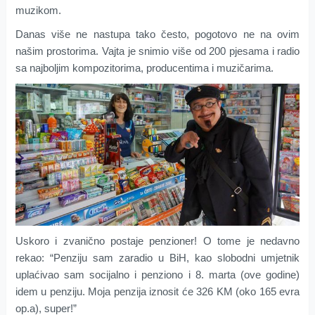
muzikom.
Danas više ne nastupa tako često, pogotovo ne na ovim
našim prostorima. Vajta je snimio više od 200 pjesama i radio
sa najboljim kompozitorima, producentima i muzičarima.
Uskoro i zvanično postaje penzioner! O tome je nedavno
rekao: “Penziju sam zaradio u BiH, kao slobodni umjetnik
uplaćivao sam socijalno i penziono i 8. marta (ove godine)
idem u penziju. Moja penzija iznosit će 326 KM (oko 165 evra
op.a), super!”