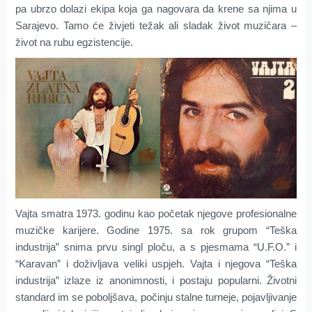
pa ubrzo dolazi ekipa koja ga nagovara da krene sa njima u
Sarajevo. Tamo će živjeti težak ali sladak život muzičara –
život na rubu egzistencije.
Vajta smatra 1973. godinu kao početak njegove profesionalne
muzičke karijere. Godine 1975. sa rok grupom “Teška
industrija” snima prvu singl ploču, a s pjesmama “U.F.O.” i
“Karavan” i doživljava veliki uspjeh. Vajta i njegova “Teška
industrija” izlaze iz anonimnosti, i postaju popularni. Životni
standard im se poboljšava, počinju stalne turneje, pojavljivanje