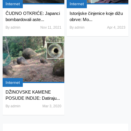
Internet
Internet
ČUDNO OTKRIĆE: Japanci
Istorijske činjenice koje dižu
bombardovali aste...
obrve: Mo...
By
admin
Nov 11, 2021
By
admin
Apr 4, 2023
Internet
DŽINOVSKE KAMENE
POSUDE INDIJE: Datiraju...
By
admin
Mar 3, 2020