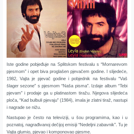
Iste godine pobjeđuje na Splitskom festivalu s “Mornarevom
pjesmom” i opet biva proglašen pjevačem godine. I slijedeće,
1982, Vajta je pjevač godine i pobjednik na festivalu “Vaš
šlager sezone” s pjesmom “Naša pisma”. Izdaje album “Tebi
pjevam” i prodaje ga u platinastom tiražu. Njegova slijedeća
ploča, “Kad bulbuli pjevaju” (1984), imala je zlatni tiraž, nastupi
i nagrade se nižu.
Nastupao je često na televiziji, u šou programima, kao i u
poznatoj, nagrađivanoj dečijoj emisiji “Nedeljni zabavnik”. Tu je
Vajta glumio, pjevao i komponovao pjesme.