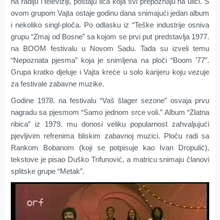
na radiju i televiziji, postaju lica koja svi prepoznaju na ulici. S
ovom grupom Vajta ostaje godinu dana snimajući jedan album
i nekoliko singl-ploča. Po odlasku iz “Teške industrije osniva
grupu “Zmaj od Bosne” sa kojom se prvi put predstavlja 1977.
na BOOM festivalu u Novom Sadu. Tada su izveli temu
“Nepoznata pjesma” koja je snimljena na ploči “Boom ’77”.
Grupa kratko djeluje i Vajta kreće u solo karijeru koju vezuje
za festivale zabavne muzike.
Godine 1978. na festivalu “Vaš šlager sezone” osvaja prvu
nagradu sa pjesmom “Samo jednom srce voli.” Album “Zlatna
ribica” iz 1979. mu donosi veliku popularnost zahvaljujući
pjevljivim refrenima bliskim zabavnoj muzici. Ploču radi sa
Rankom Bobanom (koji se potpisuje kao Ivan Dropulić),
tekstove je pisao Duško Trifunović, a matricu snimaju članovi
splitske grupe “Metak”.