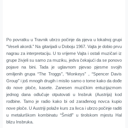
Po povratku u Travnik ubrzo počinje da pjeva u lokalnoj grupi
“Veseli akordi.” Na gitarijadi u Doboju 1967. Vajta je dobio prvu
nagrau za interpretaciju. U to vrijeme Vajta i ostali muzičari iz
grupe živjeli su samo za muziku, jedva čekajući da se ponovo
pojave na bini. Tada je uglavnom pjevao pjesme svojih
omiljenih grupa “The Troggs”, “Monkeys” , “Spencer Davis
Group” i još mnogih drugih i mislio samo o tome kako da dođe
do nove ploče, kasete. Zanesen muzičkim entuzijazmom
jednog dana odlučuje otputovati u Insbruk (Austrija) kod
rodbine. Tamo je radio kako bi od zarađenog novca kupio
nove ploče. U Austriji polaže kurs za livca i ubrzo počinje raditi
u metalurškom kombinatu “Šmidl” u tirolskom mjestu Hal
blizu Insbruka.