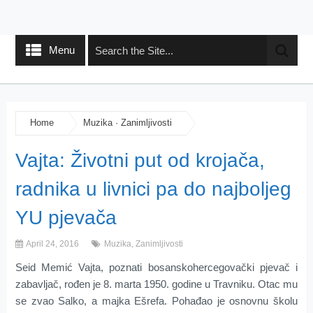
Menu
Home
Muzika
·
Zanimljivosti
Vajta: Životni put od krojača,
radnika u livnici pa do najboljeg
YU pjevača
April 24, 2016
Muzika
,
Zanimljivosti
Seid Memić Vajta, poznati bosanskohercegovački pjevač i
zabavljač, rođen je 8. marta 1950. godine u Travniku. Otac mu
se zvao Salko, a majka Ešrefa. Pohađao je osnovnu školu