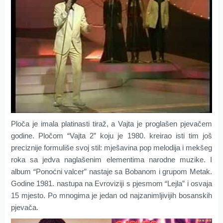
Ploča je imala platinasti tiraž, a Vajta je proglašen pjevačem
godine. Pločom “Vajta 2” koju je 1980. kreirao isti tim još
preciznije formuliše svoj stil: mješavina pop melodija i mekšeg
roka sa jedva naglašenim elementima narodne muzike. I
album “Ponoćni valcer” nastaje sa Bobanom i grupom Metak.
Godine 1981. nastupa na Evroviziji s pjesmom “Lejla” i osvaja
15 mjesto. Po mnogima je jedan od najzanimljivijih bosanskih
pjevača.