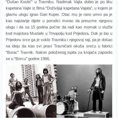
“Dušan Kostić” u Travniku. Nadimak Vajta dobio je po liku
kapetana Vajte iz filma “Doživljaji kapetana Vajata”, u kojem je
glavnu ulogu igrao Gari Kuper. Otac mu je rano umro pa je
kao najstarije dijete u porodici morao da preuzme njegovu
ulogu i da sa 15 godina počne da radi kao momak u službi
kod majstora Mustafe u Trnopolju kod Prijedora. Dok je bio u
Prijedoru srce ga je vuklo Travniku i njegovoj raji, pa je došao
na ideju da kao svi pravi Travničani okuša sreću u fabrici
“Borac” Travnik. Nakon položenog ispita za krojača zaposlio
se u “Borcu” godine 1966.