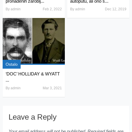
pronađenih zaroblj...
autoputu, ali ono š...
By
admin
Feb 2, 2022
By
admin
Dec 12, 2019
Ostalo
‘DOC’ HOLLIDAY & WYATT
...
By
admin
Mar 3, 2021
Leave a Reply
Your email address will not be published.
Required fields are