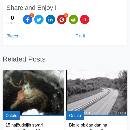
Share and Enjoy !
0
0
0
SHARES
Tweet
Pin It
Related Posts
Ostalo
Ostalo
15 najčudnijih stvari
Bio je običan dan na