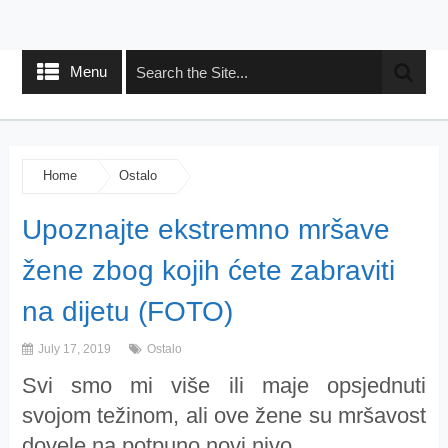
Menu
Home
Ostalo
Upoznajte ekstremno mršave
žene zbog kojih ćete zabraviti
na dijetu (FOTO)
July 17, 2019
Ostalo
Svi smo mi više ili maje opsjednuti
svojom težinom, ali ove žene su mršavost
dovele na potpuno novi nivo.