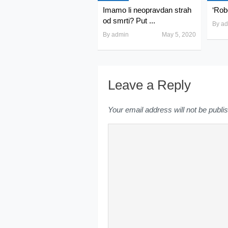
Imamo li neopravdan strah
‘Robe
od smrti? Put ...
By
ad
By
admin
May 5, 2020
Leave a Reply
Your email address will not be publi