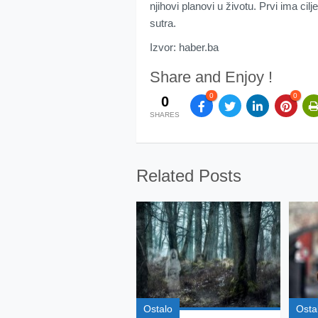
njihovi planovi u životu. Prvi ima cilj
sutra.
Izvor: haber.ba
Share and Enjoy !
0
0
0
SHARES
Related Posts
Ostalo
Osta