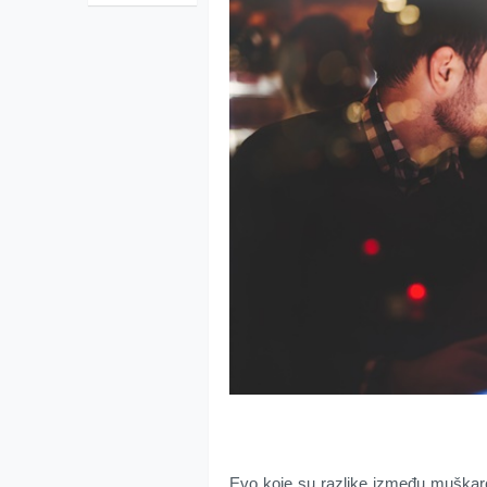
Evo koje su razlike između muškarca