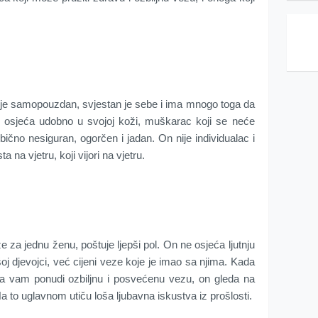
je samopouzdan, svjestan je sebe i ima mnogo toga da
se osjeća udobno u svojoj koži, muškarac koji se neće
obično nesiguran, ogorčen i jadan. On nije individualac i
 na vjetru, koji vijori na vjetru.
za jednu ženu, poštuje ljepši pol. On ne osjeća ljutnju
šoj djevojci, već cijeni veze koje je imao sa njima. Kada
da vam ponudi ozbiljnu i posvećenu vezu, on gleda na
a to uglavnom utiču loša ljubavna iskustva iz prošlosti.