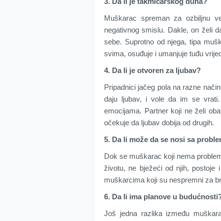
3. Da li je takmičarskog duha?
Muškarac spreman za ozbiljnu ve
negativnog smislu. Dakle, on želi da
sebe. Suprotno od njega, tipa mušk
svima, osuđuje i umanjuje tuđu vrije
4. Da li je otvoren za ljubav?
Pripadnici jačeg pola na razne nači
daju ljubav, i vole da im se vrat
emocijama. Partner koji ne želi obav
očekuje da ljubav dobija od drugih.
5. Da li može da se nosi sa probl
Dok se muškarac koji nema problem
životu, ne bježeći od njih, postoje 
muškarcima koji su nespremni za bra
6. Da li ima planove u budućnosti
Još jedna razlika između muškar