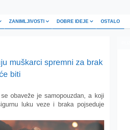
ZANIMLJIVOSTI
DOBRE IDEJE
OSTALO
PLI
ju muškarci spremni za brak
će biti
 se obaveže je samopouzdan, a koji
igurnu luku veze i braka pojseduje