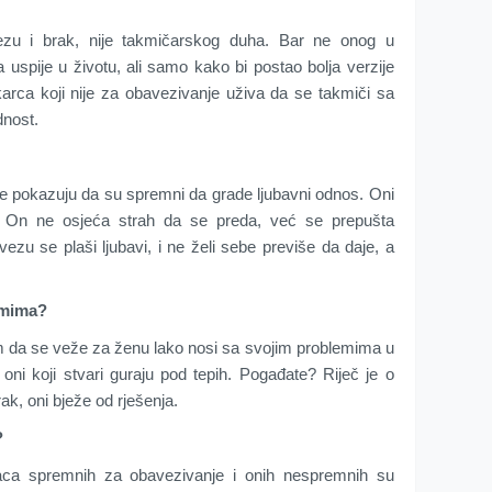
zu i brak, nije takmičarskog duha. Bar ne onog u
 uspije u životu, ali samo kako bi postao bolja verzije
arca koji nije za obavezivanje uživa da se takmiči sa
dnost.
ne pokazuju da su spremni da grade ljubavni odnos. Oni
i. On ne osjeća strah da se preda, već se prepušta
ezu se plaši ljubavi, i ne želi sebe previše da daje, a
emima?
 da se veže za ženu lako nosi sa svojim problemima u
i oni koji stvari guraju pod tepih. Pogađate? Riječ je o
k, oni bježe od rješenja.
?
aca spremnih za obavezivanje i onih nespremnih su