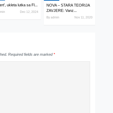
rt’, ukleta lutka sa Fl...
NOVA – STARA TEORIJA
ZAVJERE: Vanz...
min
Dec 12, 2024
By
admin
Nov 11, 2020
shed.
Required fields are marked
*