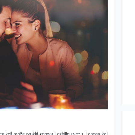
 koji može pružiti zdravu i ozbiljnu vezu, i onoga koji