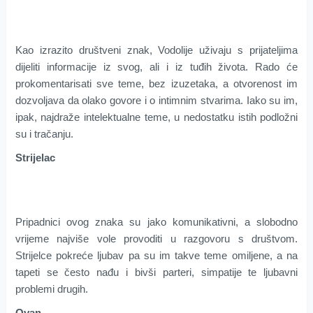
Kao izrazito društveni znak, Vodolije uživaju s prijateljima
dijeliti informacije iz svog, ali i iz tuđih života. Rado će
prokomentarisati sve teme, bez izuzetaka, a otvorenost im
dozvoljava da olako govore i o intimnim stvarima. Iako su im,
ipak, najdraže intelektualne teme, u nedostatku istih podložni
su i tračanju.
Strijelac
Pripadnici ovog znaka su jako komunikativni, a slobodno
vrijeme najviše vole provoditi u razgovoru s društvom.
Strijelce pokreće ljubav pa su im takve teme omiljene, a na
tapeti se često nađu i bivši parteri, simpatije te ljubavni
problemi drugih.
Ovan