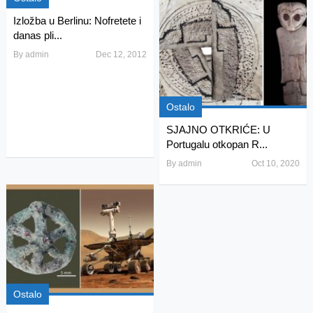
Izložba u Berlinu: Nofretete i
danas pli...
By
admin
Dec 12, 2012
Ostalo
SJAJNO OTKRIĆE: U
Portugalu otkopan R...
By
admin
Oct 10, 2020
Ostalo