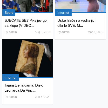
Sport
Internet
SJEĆATE SE? Piksijev gol
Uske hlače na voditeljici
sa klupe (VIDEO...
otkrile SVE: M...
By
admin
Aug 8, 2019
By
admin
Mar 3, 2019
Internet
Tajanstvena dama: Djelo
Leonarda Da Vinc...
By
admin
Jun 6, 2021