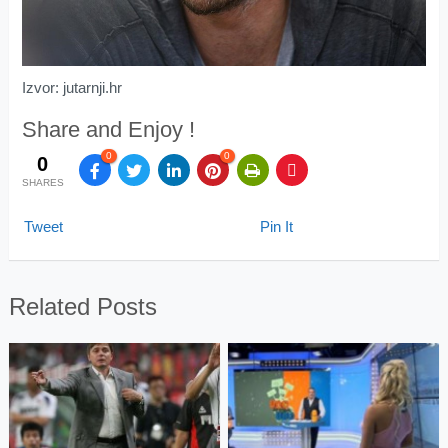
Izvor: jutarnji.hr
Share and Enjoy !
0
0
0
SHARES
Tweet
Pin It
Related Posts