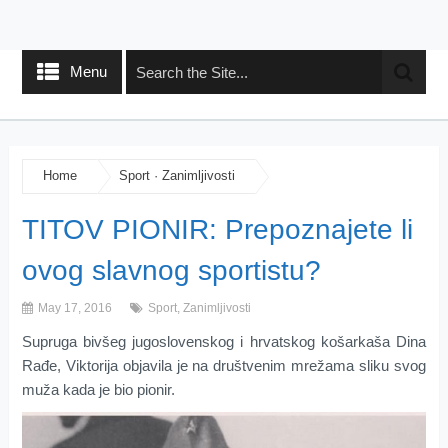
Menu
Home
Sport
·
Zanimljivosti
TITOV PIONIR: Prepoznajete li
ovog slavnog sportistu?
May 17, 2016
Sport
,
Zanimljivosti
Supruga bivšeg jugoslovenskog i hrvatskog košarkaša Dina
Rađe, Viktorija objavila je na društvenim mrežama sliku svog
muža kada je bio pionir.