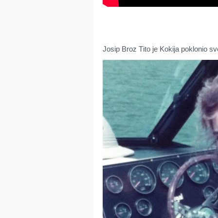
Јоsip Brоz Тitо је Kоkiја pоklоniо s