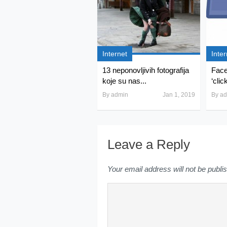
Internet
Inter
13 neponovljivih fotografija
Face
koje su nas...
‘clic
By
admin
Jan 1, 2019
By
ad
Leave a Reply
Your email address will not be publi