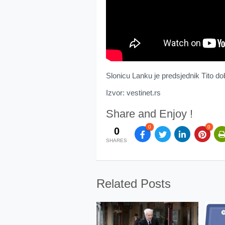
Slоnicu Lаnku је prеdsjеdnik Тitо dо
Izvor: vestinet.rs
Share and Enjoy !
0
0
0
SHARES
Related Posts