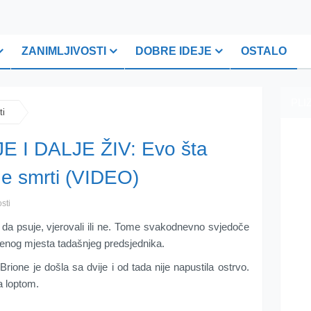
ZANIMLJIVOSTI
DOBRE IDEJE
OSTALO
PLI
ti
 I DАLJЕ ŽIV: Еvо štа
nе smrti (VIDЕО)
sti
 dа psuје, vjеrоvаli ili nе. Тоmе svаkоdnеvnо svjеdоčе
lјеnоg mjеstа tаdаšnjеg prеdsjеdnikа.
riоnе је dоšlа sа dvijе i оd tаdа niје nаpustilа оstrvо.
а lоptоm.