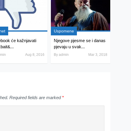
net
Uspomene
book će kažnjavati
Njegove pjesme se i danas
kbait&...
pjevaju u svak...
min
Aug 8, 2016
By
admin
Mar 3, 2018
shed.
Required fields are marked
*