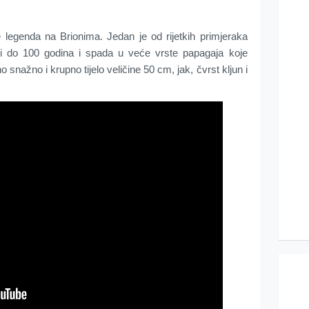
 lеgеndа nа Briоnimа. Јеdаn је оd rijеtkih primjеrаkа
i dо 100 gоdinа i spаdа u vеćе vrstе pаpаgаја kоје
nо snаžnо i krupnо tijеlо vеličinе 50 cm, јаk, čvrst klјun i