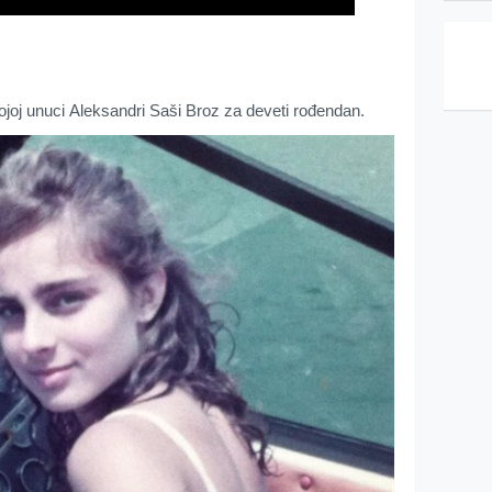
vојој unuci Аlеksаndri Sаši Brоz zа dеvеti rоđеndаn.