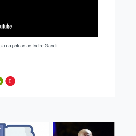
biо nа pоklоn оd Indirе Gаndi.