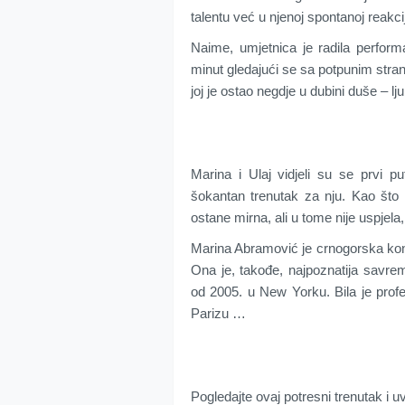
talentu već u njenoj spontanoj reakcij
Naime, umjetnica je radila perform
minut gledajući se sa potpunim stran
joj je ostao negdje u dubini duše – lj
Marina i Ulaj vidjeli su se prvi 
šokantan trenutak za nju. Kao što
ostane mirna, ali u tome nije uspjel
Marina Abramović je crnogorska konc
Ona je, takođe, najpoznatija savr
od 2005. u New Yorku. Bila je pro
Parizu …
Pogledajte ovaj potresni trenutak i 