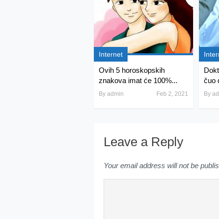
Internet
Inter
Ovih 5 horoskopskih
Dokt
znakova imat će 100%...
čuo 
By
admin
Feb 2, 2021
By
ad
Leave a Reply
Your email address will not be publi