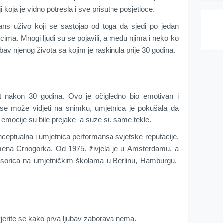
i koja je vidno potresla i sve prisutne posjetioce.
ans uživo koji se sastojao od toga da sjedi po jedan
cima. Mnogi ljudi su se pojavili, a među njima i neko ko
ubav njenog života sa kojim je raskinula prije 30 godina.
put nakon 30 godina. Ovo je očigledno bio emotivan i
 se može vidjeti na snimku, umjetnica je pokušala da
a, emocije su bile prejake a suze su same tekle.
eptualna i umjetnica performansa svjetske reputacije.
emena Crnogorka. Od 1975. živjela je u Amsterdamu, a
fesorica na umjetničkim školama u Berlinu, Hamburgu,
uvjerite se kako prva ljubav zaborava nema.