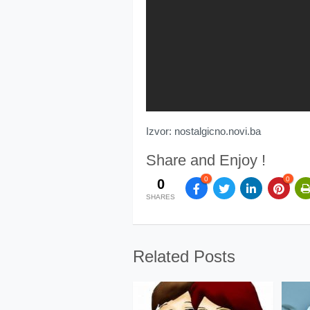
Izvor: nostalgicno.novi.ba
Share and Enjoy !
0
0
0
SHARES
Related Posts