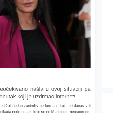
očekivano našla u ovoj situaciji pa
renutak koji je uzdrmao internet!
održala jedan zanimljiv performans koji se i danas vrti
 nikada neće ostariti krije se ne Marininom neospornom