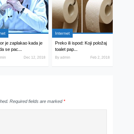
net
Internet
or je zaplakao kada je
Preko ili ispod: Koji položaj
da se pac...
toalet pap...
min
Dec 12, 2018
By
admin
Feb 2, 2018
shed.
Required fields are marked
*