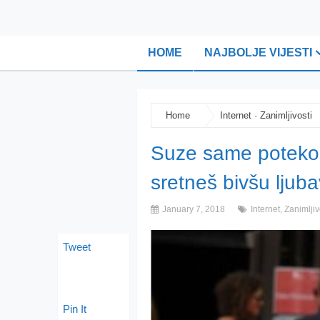
HOME
NAJBOLJE VIJESTI
Home
Internet
·
Zanimljivosti
Suze same potekoš
sretneš bivšu ljub
January 7, 2018
Internet
,
Zanimljiv
Tweet
Pin It