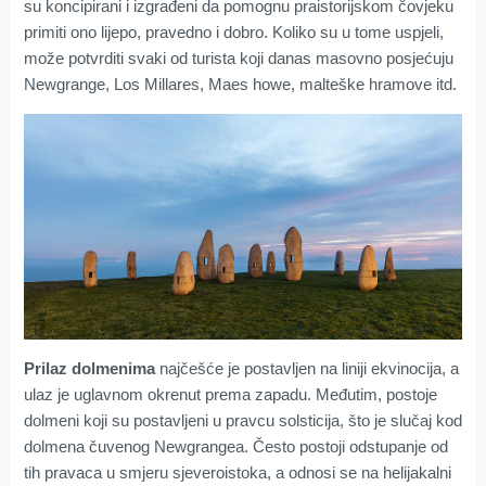
su koncipirani i izgrađeni da pomognu praistorijskom čovjeku
primiti ono lijepo, pravedno i dobro. Koliko su u tome uspjeli,
može potvrditi svaki od turista koji danas masovno posjećuju
Newgrange, Los Millares, Maes howe, malteške hramove itd.
Prilaz dolmenima
najčešće je postavljen na liniji ekvinocija, a
ulaz je uglavnom okrenut prema zapadu. Međutim, postoje
dolmeni koji su postavljeni u pravcu solsticija, što je slučaj kod
dolmena čuvenog Newgrangea. Često postoji odstupanje od
tih pravaca u smjeru sjeveroistoka, a odnosi se na helijakalni