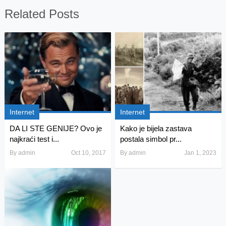
Related Posts
Internet
Internet
DA LI STE GENIJE? Ovo je
Kako je bijela zastava
najkraći test i...
postala simbol pr...
By
admin
Oct 10, 2017
By
admin
Jan 1, 2023