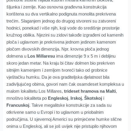
šljunka i zemlje. Kao osnovna građevna konstrukcija
korištena su dva vertikalno podignuta monolita prekrivena
trećim. Slaganjem jednog do drugog stvoreni su zatvoreni
hodnici, ponekad i više njih, koji vode do središnje prostorije
kružnog oblika. Njezini su zidovi takođe izgrađeni od kamenih
ploča i uglavnom je prekrivena jednom jedinom kamenom
pločom divovskih dimenzija. Npr. krovna ploča jednog
dolmena u
Los Millaresu
ima dimenzije 9 x 5 m i debljinu
skoro jedan metar. Na kraju bi čitav dolmen bio prekriven
sitnijim kamenjem i zemljom tvoreći tako od grobnice
vještačku humku. Da je ova graditeljska djelatnost bila
zadivljujućeg obima, govori nam čak osamdeset kompleksa u
malom lokalitetu Los Millares,
trideset hramova na Malti
,
mnoštvo lokaliteta po
Engleskoj
,
Irskoj
,
Škotskoj
i
Francuskoj
. Takve megalitske konstrukcije za sada su
otkrivene samo u Evropi i to uglavnom u priobalnim
područjima. U sjevernoj Americi su primjećene humke slične
onima u Engleskoj, ali se još uvijek nije pristupilo njihovom