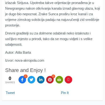
izlazak Sirijusa. Upotreba takve orijentacije pronađena je u
Newgrangeu nakon otkrivanja kanala iznad glavnog ulaza, koji
je dugo bio nepoznat. Zrake Sunca prodiru kroz kanal i za
vrijeme zimskog solsticija padaju na najuvučeniji zid središnje
prostorije.
Drevni graditelji su za dolmene odabirali neko istaknuto i
uočljivo mjesto u prirodi, tako da se mogu vidjeti i s velike
udaljenosti.
Autor: Atila Barta
Izvor: nova-akropola.com
Share and Enjoy !
0
0
0
SHARES
Tweet
Pin It