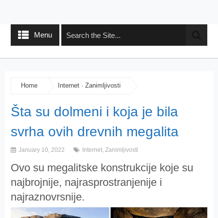
Menu
Home
Internet
·
Zanimljivosti
Šta su dolmeni i koja je bila
svrha ovih drevnih megalita
January 10, 2022
Internet
,
Zanimljivosti
Ovo su megalitske konstrukcije koje su
najbrojnije, najrasprostranjenije i
najraznovrsnije.