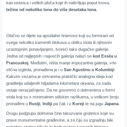
kao oslonca i velikih ploča koje ih natkriljuju poput krova,
težine od nekoliko tona do više desetaka tona
.
Obično se dijele na
apsidalne hramove
koji su formirani od
svega nekoliko kamenih blokova u obliku stola ili njihovim
uzastopnim ponavljanjem, tvoreći tako dugačke galerije.
Jedna od najljepših i najvećih galerija nalazi se
kod Esséa u
Francuskoj
. Međutim, ništa manje impozantna galerija, vrlo
slična izgleda, pronađena je i u
San Agustinu u Kolumbiji
.
Kakvim vezama je ostvarena praktički analogna ideja kod
graditelja udaljenih hiljadama kilometara okeana, za sada
ostaje nerazjašnjeno. Da ne govorimo o dolmenima u formi
stola koji su s minimalnim stilskim razlikama, u velikom broju
pronađeni u
Rusiji
,
Indiji
pa čak i u
Koreji
te na jugu
Japana
.
Drugu podgrupu dolmena čine takozvane grobnice koje su
prave monumentalne građevine, a za čiju su izgradnju bile
potrebne stotine hiljada ­kubnih metara kamenih blokova,