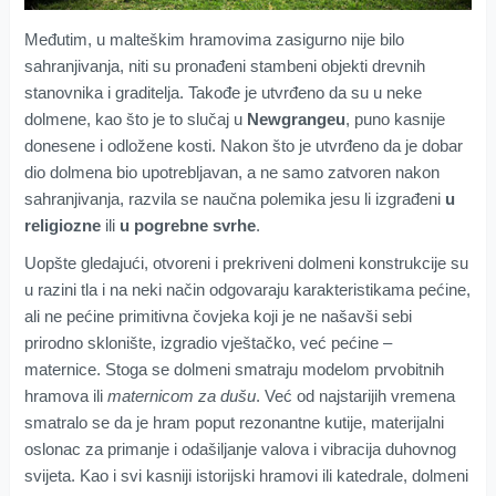
Međutim, u malteškim hramovima zasigurno nije bilo
sahranjivanja, niti su pronađeni stambeni objekti drevnih
stanovnika i graditelja. Takođe je utvrđeno da su u neke
dolmene, kao što je to slučaj u
Newgrangeu
, puno kasnije
donesene i odložene kosti. Nakon što je utvrđeno da je dobar
dio dolmena bio upotrebljavan, a ne samo zatvoren nakon
sahranjivanja, razvila se naučna polemika jesu li izgrađeni
u
religiozne
ili
u pogrebne svrhe
.
Uopšte gledajući, otvoreni i prekriveni dolmeni konstrukcije su
u razini tla i na neki način odgovaraju karakteristikama pećine,
ali ne pećine primitivna čovjeka koji je ne našavši sebi
prirodno sklonište, izgradio vještačko, već pećine –
maternice. Stoga se dolmeni smatraju modelom prvobitnih
hramova ili
maternicom za dušu
. Već od najstarijih vremena
smatralo se da je hram poput rezonantne kutije, materijalni
oslonac za primanje i odašiljanje valova i vibracija duhovnog
svijeta. Kao i svi kasniji istorijski hramovi ili katedrale, dolmeni