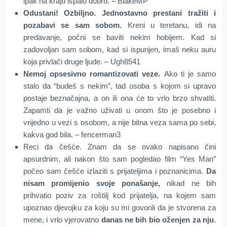
ipak na kraju ispalo dobro. – BlakeMP
Odustani! Ozbiljno. Jednostavno prestani tražiti i
pozabavi se sam sobom.
Kreni u teretanu, idi na
predavanje, počni se baviti nekim hobijem. Kad si
zadovoljan sam sobom, kad si ispunjen, imaš neku auru
koja privlači druge ljude. – Ugh8541
Nemoj opsesivno romantizovati veze.
Ako ti je samo
stalo da “budeš s nekim”, tad osoba s kojom si upravo
postaje beznačajna, a on ili ona će to vrlo brzo shvatiti.
Zapamti da je važno uživati u onom što je posebno i
vrijedno u vezi s osobom, a nije bitna veza sama po sebi,
kakva god bila. – fencerman3
Reci da češće. Znam da se ovako napisano čini
apsurdnim, ali nakon što sam pogledao film “Yes Man”
počeo sam češće izlaziti s prijateljima i poznanicima.
Da
nisam promijenio svoje ponašanje,
nikad ne bih
prihvatio poziv za roštilj kod prijatelja, na kojem sam
upoznao djevojku za koju su mi govorili da je stvorena za
mene, i vrlo vjerovatno
danas ne bih bio oženjen za nju
.