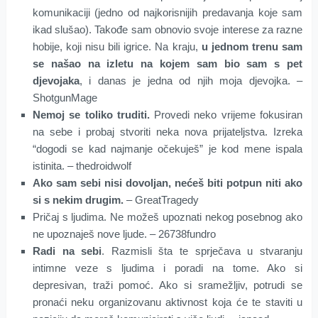
komunikaciji (jedno od najkorisnijih predavanja koje sam
ikad slušao). Takođe sam obnovio svoje interese za razne
hobije, koji nisu bili igrice. Na kraju,
u jednom trenu sam
se našao na izletu na kojem sam bio sam s pet
djevojaka
, i danas je jedna od njih moja djevojka. –
ShotgunMage
Nemoj se toliko truditi.
Provedi neko vrijeme fokusiran
na sebe i probaj stvoriti neka nova prijateljstva. Izreka
“dogodi se kad najmanje očekuješ” je kod mene ispala
istinita. – thedroidwolf
Ako sam sebi nisi dovoljan, nećeš biti potpun niti ako
si s nekim drugim.
– GreatTragedy
Pričaj s ljudima. Ne možeš upoznati nekog posebnog ako
ne upoznaješ nove ljude. – 26738fundro
Radi na sebi
. Razmisli šta te sprječava u stvaranju
intimne veze s ljudima i poradi na tome. Ako si
depresivan, traži pomoć. Ako si sramežljiv, potrudi se
pronaći neku organizovanu aktivnost koja će te staviti u