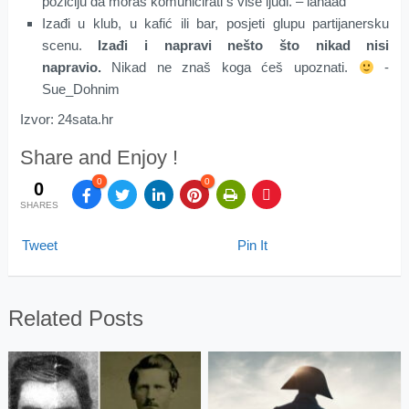
poziciju da moraš komunicirati s više ljudi. – ianaad
Izađi u klub, u kafić ili bar, posjeti glupu partijanersku
scenu.
Izađi i napravi nešto što nikad nisi
napravio.
Nikad ne znaš koga ćeš upoznati.
-
Sue_Dohnim
Izvor: 24sata.hr
Share and Enjoy !
0
0
0
SHARES
Tweet
Pin It
Related Posts