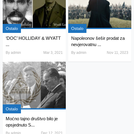
Ostalo
Ostalo
‘DOC’ HOLLIDAY & WYATT
Napoleonov šešir prodat za
...
nevjerovatnu ...
By
admin
Mar 3, 2021
By
admin
Nov 11, 2023
Ostalo
Moćno tajno društvo bilo je
opsjednuto S...
By
admin
Dec 12, 2021