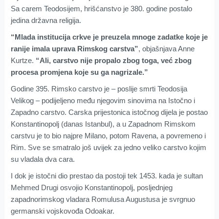
Sa carem Teodosijem, hrišćanstvo je 380. godine postalo
jedina državna religija.
“Mlada institucija crkve je preuzela mnoge zadatke koje je
ranije imala uprava Rimskog carstva”
, objašnjava Anne
Kurtze.
“Ali, carstvo nije propalo zbog toga, već zbog
procesa promjena koje su ga nagrizale.”
Godine 395. Rimsko carstvo je – poslije smrti Teodosija
Velikog – podijeljeno među njegovim sinovima na Istočno i
Zapadno carstvo. Carska prijestonica istočnog dijela je postao
Konstantinopolj (danas Istanbul), a u Zapadnom Rimskom
carstvu je to bio najpre Milano, potom Ravena, a povremeno i
Rim. Sve se smatralo još uvijek za jedno veliko carstvo kojim
su vladala dva cara.
I dok je istočni dio prestao da postoji tek 1453. kada je sultan
Mehmed Drugi osvojio Konstantinopolj, posljednjeg
zapadnorimskog vladara Romulusa Augustusa je svrgnuo
germanski vojskovođa Odoakar.