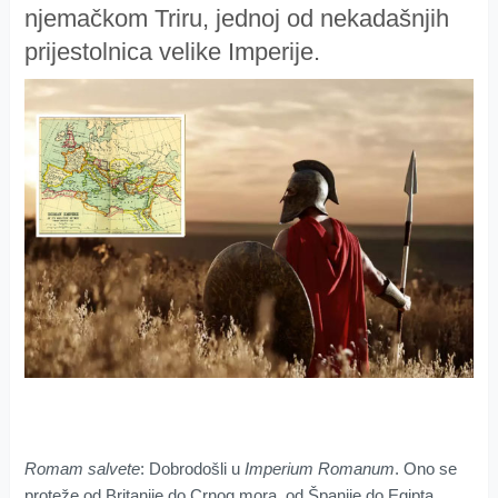
njemačkom Triru, jednoj od nekadašnjih
prijestolnica velike Imperije.
Romam salvete
: Dobrodošli u
Imperium Romanum
. Ono se
proteže od Britanije do Crnog mora, od Španije do Egipta.