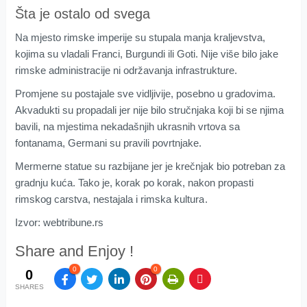
Šta je ostalo od svega
Na mjesto rimske imperije su stupala manja kraljevstva,
kojima su vladali Franci, Burgundi ili Goti. Nije više bilo jake
rimske administracije ni održavanja infrastrukture.
Promjene su postajale sve vidljivije, posebno u gradovima.
Akvadukti su propadali jer nije bilo stručnjaka koji bi se njima
bavili, na mjestima nekadašnjih ukrasnih vrtova sa
fontanama, Germani su pravili povrtnjake.
Mermerne statue su razbijane jer je krečnjak bio potreban za
gradnju kuća. Tako je, korak po korak, nakon propasti
rimskog carstva, nestajala i rimska kultura
.
Izvor: webtribune.rs
Share and Enjoy !
0
0
0
SHARES