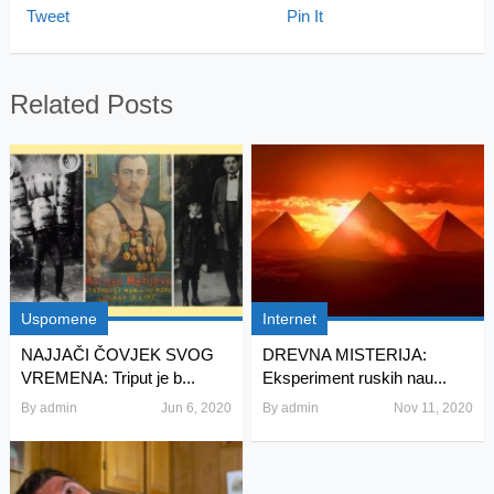
Tweet
Pin It
Related Posts
Uspomene
Internet
NAJJAČI ČOVJEK SVOG
DREVNA MISTERIJA:
VREMENA: Triput je b...
Eksperiment ruskih nau...
By
admin
Jun 6, 2020
By
admin
Nov 11, 2020