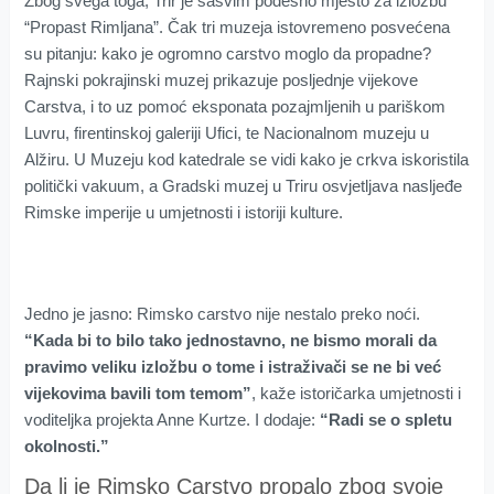
Zbog svega toga, Trir je sasvim podesno mjesto za izložbu
“Propast Rimljana”. Čak tri muzeja istovremeno posvećena
su pitanju: kako je ogromno carstvo moglo da propadne?
Rajnski pokrajinski muzej prikazuje posljednje vijekove
Carstva, i to uz pomoć eksponata pozajmljenih u pariškom
Luvru, firentinskoj galeriji Ufici, te Nacionalnom muzeju u
Alžiru. U Muzeju kod katedrale se vidi kako je crkva iskoristila
politički vakuum, a Gradski muzej u Triru osvjetljava nasljeđe
Rimske imperije u umjetnosti i istoriji kulture.
Jedno je jasno: Rimsko carstvo nije nestalo preko noći.
“Kada bi to bilo tako jednostavno, ne bismo morali da
pravimo veliku izložbu o tome i istraživači se ne bi već
vijekovima bavili tom temom”
, kaže istoričarka umjetnosti i
voditeljka projekta Anne Kurtze. I dodaje:
“Radi se o spletu
okolnosti.”
Da li je Rimsko Carstvo propalo zbog svoje