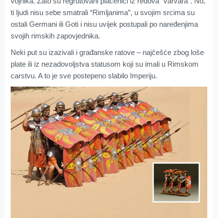
vojnika. Zato su regrutovani plaćenici iz redova “varvara”. No,
ti ljudi nisu sebe smatrali “Rimljanima”, u svojim srcima su
ostali Germani ili Goti i nisu uvijek postupali po naređenjima
svojih rimskih zapovjednika.
Neki put su izazivali i građanske ratove – najčešće zbog loše
plate ili iz nezadovoljstva statusom koji su imali u Rimskom
carstvu. A to je sve postepeno slabilo Imperiju.