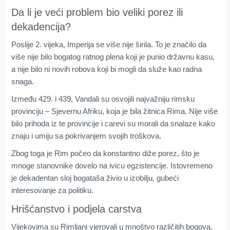
Da li je veći problem bio veliki porez ili
dekadencija?
Poslije 2. vijeka, Imperija se više nije širila. To je značilo da
više nije bilo bogatog ratnog plena koji je punio državnu kasu,
a nije bilo ni novih robova koji bi mogli da služe kao radna
snaga.
Između 429. i 439, Vandali su osvojili najvažniju rimsku
provinciju – Sjevernu Afriku, koja je bila žitnica Rima. Nije više
bilo prihoda iz te provincije i carevi su morali da snalaze kako
znaju i umiju sa pokrivanjem svojih troškova.
Zbog toga je Rim počeo da konstantno diže porez, što je
mnoge stanovnike dovelo na ivicu egzistencije. Istovremeno
je dekadentan sloj bogataša živio u izobilju, gubeći
interesovanje za politiku.
Hrišćanstvo i podjela carstva
Vijekovima su Rimljani vjerovali u mnoštvo različitih bogova.