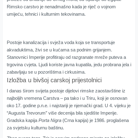
Rimsko carstvo je nenadmašno kada je riječ o vojnom
umijeću, tehnici i kulturnim tekovinama.
Postoje kanalizacija i svježa voda koja se transportuje
akvaduktima, živi se u kućama sa podnim grijanjem.
Stanovnici Imperije profitiraju od razgranate mreže puteva a
trgovina cvjeta. Ljudi koriste javna kupatila, jedu probrana jela i
zabavljaju se u pozorištima i cirkusima.
Izložba u bivšoj carskoj prijestolnici
I danas širom svijeta postoje dijelovi rimske zaostavštine iz
najboljih vremena Carstva – pa tako i u Triru, koji je osnovan
oko 17. godine p.n.e. i najstariji je njemački grad. U 4. vijeku je
“Augusta Trevorum” više decenija bila sjedište Imperije.
Gradska kapija
Porta Nigra
(Crna kapija) je 1986. proglašena
za svjetsku kulturnu baštinu.