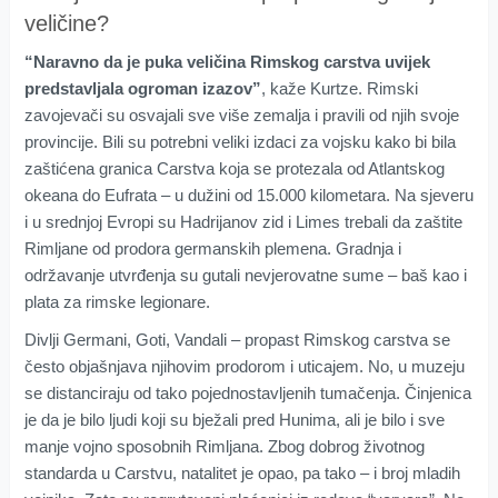
veličine?
“Naravno da je puka veličina Rimskog carstva uvijek
predstavljala ogroman izazov”
, kaže Kurtze. Rimski
zavojevači su osvajali sve više zemalja i pravili od njih svoje
provincije. Bili su potrebni veliki izdaci za vojsku kako bi bila
zaštićena granica Carstva koja se protezala od Atlantskog
okeana do Eufrata – u dužini od 15.000 kilometara. Na sjeveru
i u srednjoj Evropi su Hadrijanov zid i Limes trebali da zaštite
Rimljane od prodora germanskih plemena. Gradnja i
održavanje utvrđenja su gutali nevjerovatne sume – baš kao i
plata za rimske legionare.
Divlji Germani, Goti, Vandali – propast Rimskog carstva se
često objašnjava njihovim prodorom i uticajem. No, u muzeju
se distanciraju od tako pojednostavljenih tumačenja. Činjenica
je da je bilo ljudi koji su bježali pred Hunima, ali je bilo i sve
manje vojno sposobnih Rimljana. Zbog dobrog životnog
standarda u Carstvu, natalitet je opao, pa tako – i broj mladih