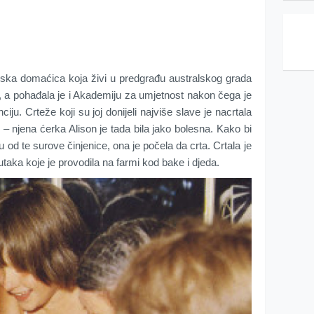
lska domaćica koja živi u predgrađu australskog grada
u, a pohađala je i Akademiju za umjetnost nakon čega je
iju. Crteže koji su joj donijeli najviše slave je nacrtala
 – njena ćerka Alison je tada bila jako bolesna. Kako bi
u od te surove činjenice, ona je počela da crta. Crtala je
utaka koje je provodila na farmi kod bake i djeda.