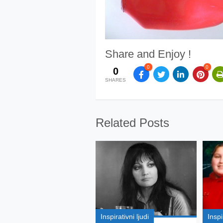
Share and Enjoy !
0
0
0
SHARES
Related Posts
Inspirativni ljudi
Inspi