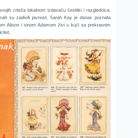
ojih crteža lokalnom izdavaču čestitki i razglednica.
dmah su zadivili javnost. Sarah Kay je danas poznata
om Alison i sinom Adamom živi u kući sa prekrasnim
citet.