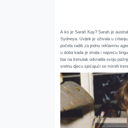
A ko je Sarah Kay? Sarah je austra
Sydneya. Uvijek je uživala u crtanj
počela raditi za jednu reklamnu agenc
u doba kada je imala i najveću brigu
bar na trenutak odvratila svoju pažnj
sretnu djecu sjećajući se mirnih tren