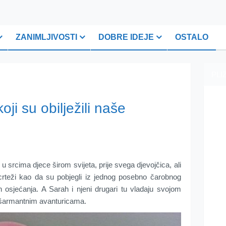
ZANIMLJIVOSTI
DOBRE IDEJE
OSTALO
PLI
oji su obilježili naše
u srcima djece širom svijeta, prije svega djevojčica, ali
 crteži kao da su pobjegli iz jednog posebno čarobnog
ših osjećanja. A Sarah i njeni drugari tu vladaju svojom
 šarmantnim avanturicama.