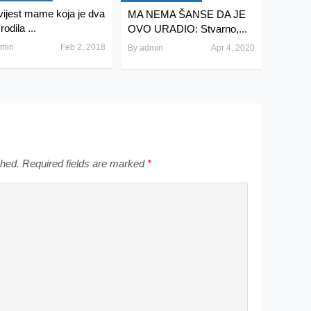
vijest mame koja je dva
MA NEMA ŠANSE DA JE
rodila ...
OVO URADIO: Stvarno,...
min
Feb 2, 2018
By
admin
Apr 4, 2020
shed.
Required fields are marked
*