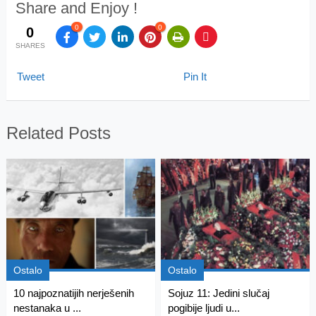
Share and Enjoy !
0
0
0
SHARES
Tweet
Pin It
Related Posts
Ostalo
Ostalo
10 najpoznatijih nerješenih
Sojuz 11: Jedini slučaj
nestanaka u ...
pogibije ljudi u...