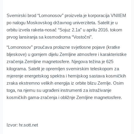
Svemirski brod “Lomonosov” proizvela je korporacija VNIIEM
po nalogu Moskovskog državnog univerziteta. Satelit je u
orbitu izvela raketa-nosač “Sojuz 2.1a” u aprilu 2016. tokom
prvog lansiranja sa kosmodroma “Vostočni”.
“Lomonosov” proučava prolazne svjetlosne pojave (kratke
bljeskove) u gornjem dijelu Zemljine atmosfere i karakteristike
zračenja Zemljine magnetosfere. Njegova težina je 625
kilograma. Satelit je opremljen svemirskim teleskopom za
mjerenje energetskog spektra i hemijskog sastava kosmičkih
zraka ekstremno velikih energija iz orbite blizu Zemlje. Osim
toga, na njemu su ugrađeni instrumenti za istraživanje
kosmičkih gama-zračenja i obližnje Zemljine magnetosfere.
Izvor: hr.sott.net