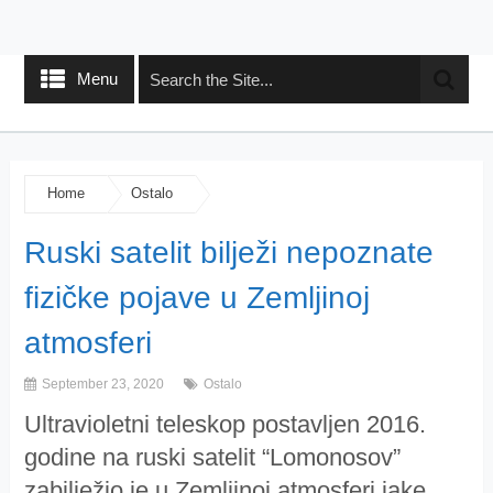
Menu
Home
Ostalo
Ruski satelit bilježi nepoznate
fizičke pojave u Zemljinoj
atmosferi
September 23, 2020
Ostalo
Ultravioletni teleskop postavljen 2016.
godine na ruski satelit “Lomonosov”
zabilježio je u Zemljinoj atmosferi jake