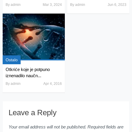
By
admin
Mar 3, 2024
By
admin
Jun 6, 2023
Ostalo
Otkriće koje je potpuno
iznenadilo naučn...
By
admin
Apr 4, 2016
Leave a Reply
Your email address will not be published.
Required fields are