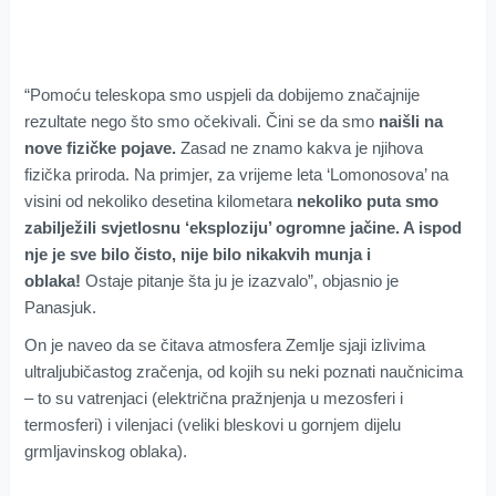
“Pomoću teleskopa smo uspjeli da dobijemo značajnije
rezultate nego što smo očekivali. Čini se da smo
naišli na
nove fizičke pojave.
Zasad ne znamo kakva je njihova
fizička priroda. Na primjer, za vrijeme leta ‘Lomonosova’ na
visini od nekoliko desetina kilometara
nekoliko puta smo
zabilježili svjetlosnu ‘eksploziju’ ogromne jačine. A ispod
nje je sve bilo čisto, nije bilo nikakvih munja i
oblaka!
Ostaje pitanje šta ju je izazvalo”, objasnio je
Panasjuk.
On je naveo da se čitava atmosfera Zemlje sjaji izlivima
ultraljubičastog zračenja, od kojih su neki poznati naučnicima
– to su vatrenjaci (električna pražnjenja u mezosferi i
termosferi) i vilenjaci (veliki bleskovi u gornjem dijelu
grmljavinskog oblaka).