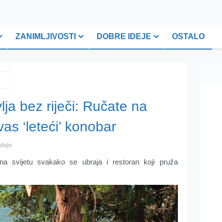
ZANIMLJIVOSTI
DOBRE IDEJE
OSTALO
PLI
lja bez riječi: Ručate na
vas ‘leteći’ konobar
ideje
na svijetu svakako se ubraja i restoran koji pruža