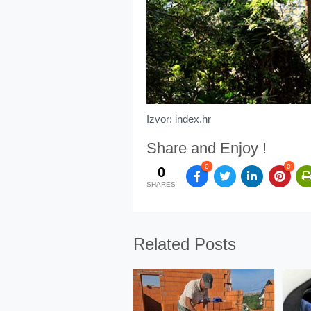
Izvor: index.hr
Share and Enjoy !
0
0
0
SHARES
Related Posts