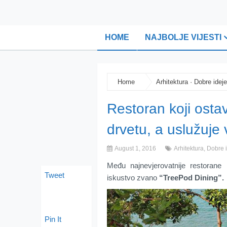
HOME
NAJBOLJE VIJESTI
Home
Arhitektura
·
Dobre ideje
Restoran koji ostav
drvetu, a uslužuje 
August 1, 2016
Arhitektura
,
Dobre 
Među najnevjerovatnije restorane 
Tweet
iskustvo zvano
“TreePod Dining”.
Pin It