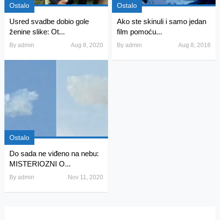
Ostalo
Ostalo
Usred svadbe dobio gole
Ako ste skinuli i samo jedan
ženine slike: Ot...
film pomoću...
By
admin
Aug 8, 2020
By
admin
Aug 8, 2018
Ostalo
Do sada ne viđeno na nebu:
MISTERIOZNI O...
By
admin
Nov 11, 2020