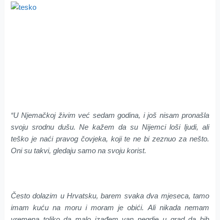
“U Njemačkoj živim već sedam godina, i još nisam pronašla
svoju srodnu dušu. Ne kažem da su Nijemci loši ljudi, ali
teško je naći pravog čovjeka, koji te ne bi zeznuo za nešto.
Oni su takvi, gledaju samo na svoju korist.
Često dolazim u Hrvatsku, barem svaka dva mjeseca, tamo
imam kuću na moru i moram je obići. Ali nikada nemam
vremena toliko da malo izađem van negdje u grad da bih