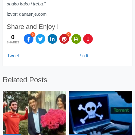
onako kako i treba.”
Izvor: danasnje.com
Share and Enjoy !
0
0
0
SHARES
Tweet
Pin It
Related Posts