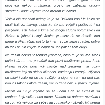
upoznala nekog muškarca, prosto se zabavim drugim
stvarima i dođe vrijeme kada moram ići nazad.
Voljela bih upoznati nekog ko je sa Balkana kao i ja želim se
udati baš za takvog, neko ko će me voljeti i poštovati i na
posljednju štiti. Neko s kime bih mogla stvoriti potomstvo i da
živimo u ljubavi i slogi. Jedino je uslov da se doselio kod
mene u Njemačku, pošto tu imam svoje firme i radim, dobro
mi ide i ne bih voljela to napustiti, jer ipak tu sam dugo.
Ne tražim nekog posebnog ljepotana, bitno mi je da ima srce i
dušu i da se zna ponašati kao pravi muškarac prema ženi.
Nisam osoba koja voli nasilje nad ženama, niti volim
muškarce koji su skloni alkoholu, kockanju i varanju. Nijemci
su takvi i zato mi se ne sviđaju, a sigurna sam da kod nas
ima još takvih kakve tražim, samo treba naići u pravo vrijeme.
Mislim da mi je vrijeme da se udam i da se skrasim sa
osobom koju volim i ona mene. Nadam se dobrom rezultatu i
da ću naći nekoga za sebe i da ću napokon uživati i biti sretna