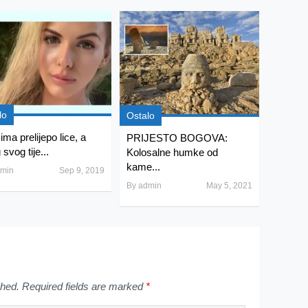
lo
Ostalo
ma prelijepo lice, a
PRIJESTO BOGOVA:
svog tije...
Kolosalne humke od
kame...
min
Sep 9, 2019
By
admin
May 5, 2021
shed.
Required fields are marked
*