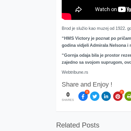
Brod je služio kao muzej od 1922. go
“HMS Victory je poznat po pričama
godina vidjeli Admirala Nelsona i
“Gornja odaja bila je prostor reze
zajedno sa svojom suprugom, ovd
Webtribune.rs
Share and Enjoy !
0
0
0
SHARES
Related Posts