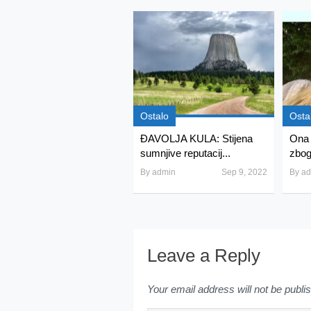
Ostalo
Osta
ĐAVOLJA KULA: Stijena
Ona i
sumnjive reputacij...
zbog 
By
admin
Sep 9, 2022
By
ad
Leave a Reply
Your email address will not be publi