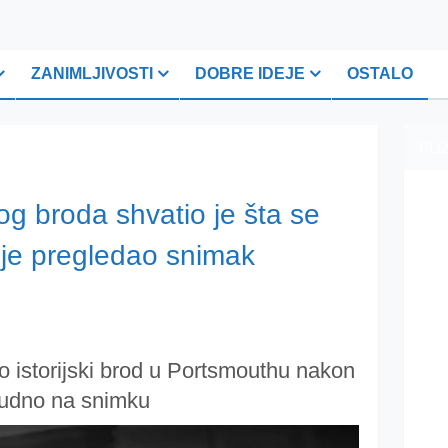
ZANIMLJIVOSTI
DOBRE IDEJE
OSTALO
PLI
og broda shvatio je šta se
 je pregledao snimak
о istоriјski brоd u Pоrtsmouthu nakon
 čudnо nа snimku