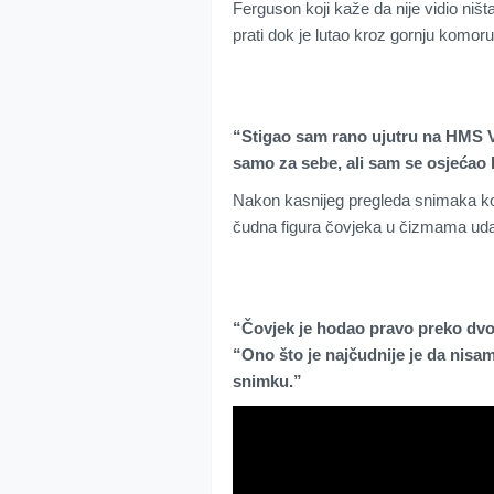
Ferguson koji kaže da nije vidio niš
prati dok je lutao kroz gornju komo
“Stigao sam rano ujutru na HMS V
samo za sebe, ali sam se osjećao
Nakon kasnijeg pregleda snimaka koje
čudna figura čovjeka u čizmama udal
“Čovjek je hodao pravo preko dvor
“Ono što je najčudnije je da nisam
snimku.”