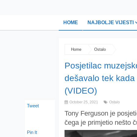
HOME
NAJBOLJE VIJESTI
Home
Ostalo
Posjetilac muzejsk
dešavalo tek kada
(VIDEO)
October 25, 2021
Ostalo
Tweet
Тоny Fеrgusоn је pоsjеti
čega је primjetio nеštо
Pin It