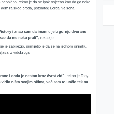
ta neobično, rekao je da se ipak osjećao kao da ga neko
ru admiralskog broda, poznatog Lorda Nelsona.
ictory i znao sam da imam cijelu gornju dvoranu
 kao da me neko prati”
, rekao je.
 je zabilježio, primijetio je da se na jednom snimku,
java iz vidokruga.
ane i onda je nestao kroz čvrst zid”
, rekao je Tony.
 vidio ništa svojim očima, već sam to uočio tek na