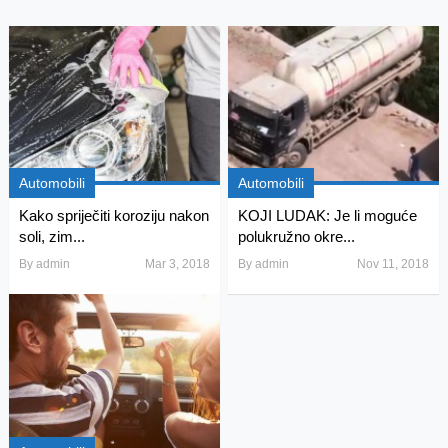
Automobili
Automobili
Kako spriječiti koroziju nakon
KOJI LUDAK: Je li moguće
soli, zim...
polukružno okre...
By
admin
Mar 3, 2018
By
admin
Nov 11, 2018