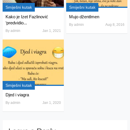
Smiješni kutak
Smiješni kutak
Kako je Izet Fazlinović
Mujo džentlmen
‘predvidio...
By
admin
Aug 8, 2016
By
admin
Jan 1, 2021
Smiješni kutak
Djed i viagra
By
admin
Jan 1, 2020