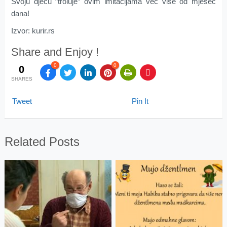
Svoju djecu “troluje” ovim imitacijama već više od mjesec
dana!
Izvor: kurir.rs
Share and Enjoy !
0
0
0
SHARES
Tweet
Pin It
Related Posts