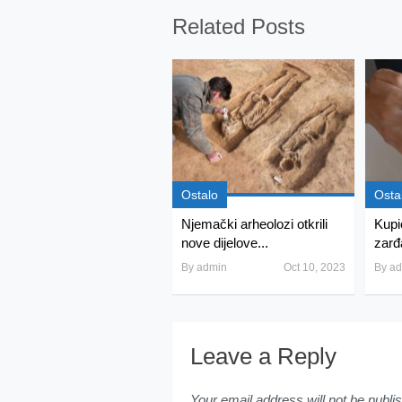
Related Posts
Ostalo
Osta
Njemački arheolozi otkrili
Kupi
nove dijelove...
zarđa
By
admin
Oct 10, 2023
By
ad
Leave a Reply
Your email address will not be publi