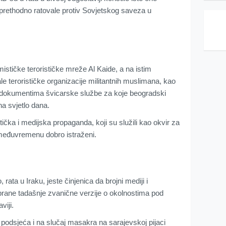
prethodno ratovale protiv Sovjetskog saveza u
mističke terorističke mreže Al Kaide, a na istim
ale terorističke organizacije militantnih muslimana, kao
u dokumentima švicarske službe za koje beogradski
a svjetlo dana.
čka i medijska propaganda, koji su služili kao okvir za
 međuvremenu dobro istraženi.
 rata u Iraku, jeste činjenica da brojni mediji i
rane tadašnje zvanične verzije o okolnostima pod
viji.
odsjeća i na slučaj masakra na sarajevskoj pijaci