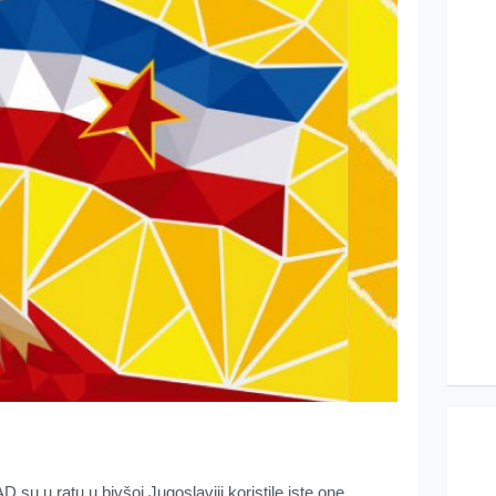
su u ratu u bivšoj Jugoslaviji koristile iste one