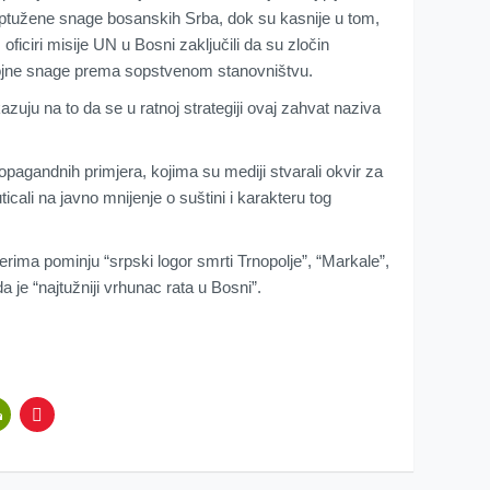
 optužene snage bosanskih Srba, dok su kasnije u tom,
ficiri misije UN u Bosni zaključili da su zločin
vojne snage prema sopstvenom stanovništvu.
zuju na to da se u ratnoj strategiji ovaj zahvat naziva
agandnih primjera, kojima su mediji stvarali okvir za
ticali na javno mnijenje o suštini i karakteru tog
ima pominju “srpski logor smrti Trnopolje”, “Markale”,
a je “najtužniji vrhunac rata u Bosni”.