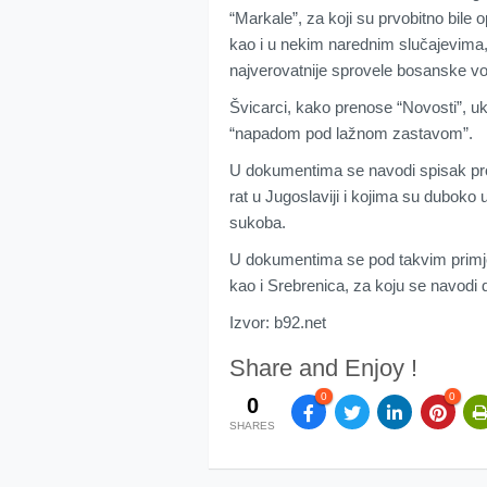
“Markale”, za koji su prvobitno bile
kao i u nekim narednim slučajevima, o
najverovatnije sprovele bosanske 
Švicarci, kako prenose “Novosti”, uka
“napadom pod lažnom zastavom”.
U dokumentima se navodi spisak prop
rat u Jugoslaviji i kojima su duboko u
sukoba.
U dokumentima se pod takvim primjer
kao i Srebrenica, za koju se navodi d
Izvor: b92.net
Share and Enjoy !
0
0
0
SHARES