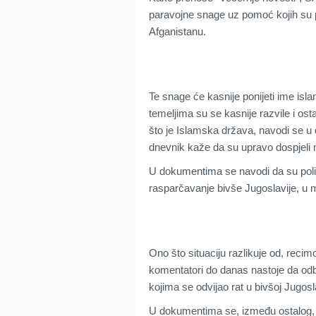
paravojne snage uz pomoć kojih su 
Afganistanu.
Te snage će kasnije ponijeti ime isla
temeljima su se kasnije razvile i ost
što je Islamska država, navodi se 
dnevnik kaže da su upravo dospjeli n
U dokumentima se navodi da su politi
rasparčavanje bivše Jugoslavije, u
Ono što situaciju razlikuje od, recimo,
komentatori do danas nastoje da odb
kojima se odvijao rat u bivšoj Jugosla
U dokumentima se, između ostalog, p