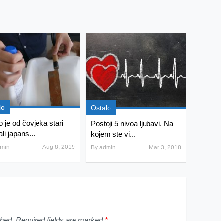
lo
Ostalo
o je od čovjeka stari
Postoji 5 nivoa ljubavi. Na
li japans...
kojem ste vi...
min
Aug 8, 2019
By
admin
Mar 3, 2018
shed.
Required fields are marked
*