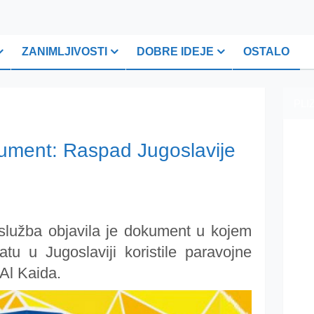
ZANIMLJIVOSTI
DOBRE IDEJE
OSTALO
PLI
kument: Raspad Jugoslavije
služba objavila je dokument u kojem
u u Jugoslaviji koristile paravojne
 Al Kaida.