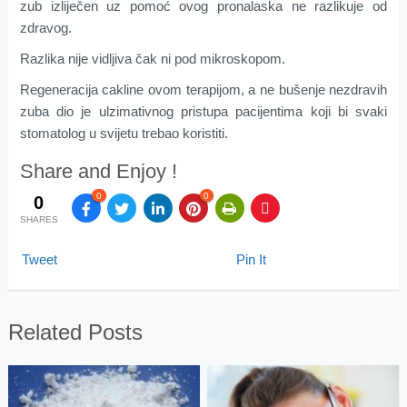
zub izliječen uz pomoć ovog pronalaska ne razlikuje od
zdravog.
Razlika nije vidljiva čak ni pod mikroskopom.
Regeneracija cakline ovom terapijom, a ne bušenje nezdravih
zuba dio je ulzimativnog pristupa pacijentima koji bi svaki
stomatolog u svijetu trebao koristiti.
Share and Enjoy !
0
0
0
SHARES
Tweet
Pin It
Related Posts