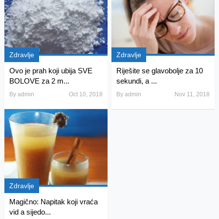
Zdravlje
Zdravlje
Ovo je prah koji ubija SVE
Riješite se glavobolje za 10
BOLOVE za 2 m...
sekundi, a ...
By
admin
Oct 10, 2018
By
admin
Nov 11, 2018
Zdravlje
Magično: Napitak koji vraća
vid a sijedo...