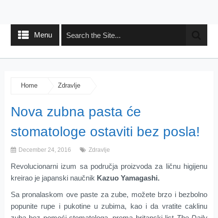
Menu
Home
Zdravlje
Nova zubna pasta će
stomatologe ostaviti bez posla!
December 24, 2016
Zdravlje
Revolucionarni izum sa područja proizvoda za ličnu higijenu
kreirao je japanski naučnik
Kazuo Yamagashi.
Sa pronalaskom ove paste za zube, možete brzo i bezbolno
popunite rupe i pukotine u zubima, kao i da vratite caklinu
zuba bez pomoći stomatologa, prema britanski list
The Daily