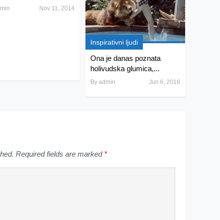
min
Nov 11, 2014
Inspirativni ljudi
Ona je danas poznata
holivudska glumica,...
By
admin
Jun 6, 2016
shed.
Required fields are marked
*