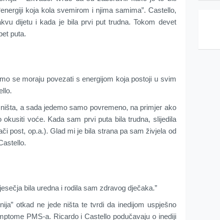
 “energiji koja kola svemirom i njima samima”. Castello,
akvu dijetu i kada je bila prvi put trudna. Tokom devet
pet puta.
amo se moraju povezati s energijom koja postoji u svim
llo.
eli ništa, a sada jedemo samo povremeno, na primjer ako
okusiti voće. Kada sam prvi puta bila trudna, slijedila
či post, op.a.). Glad mi je bila strana pa sam živjela od
 Castello.
jesečja bila uredna i rodila sam zdravog dječaka.”
etnija” otkad ne jede ništa te tvrdi da inedijom uspješno
simptome PMS-a. Ricardo i Castello podučavaju o inediji