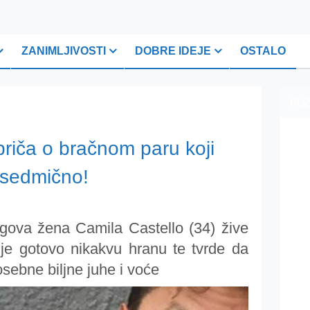
ZANIMLJIVOSTI
DOBRE IDEJE
OSTALO
PLI
ča o bračnom paru koji
 sedmično!
egova žena Camila Castello (34) žive
čuje gotovo nikakvu hranu te tvrde da
osebne biljne juhe i voće