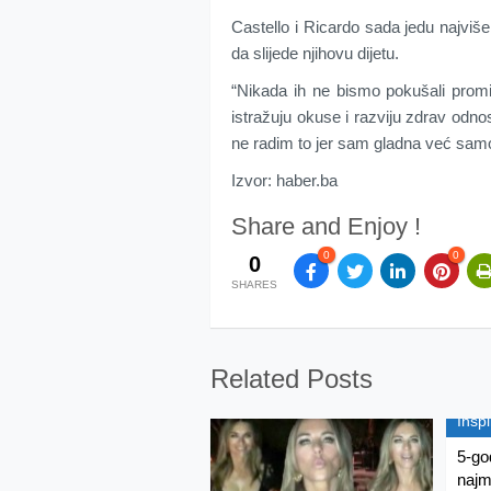
Castello i Ricardo sada jedu najviše 
da slijede njihovu dijetu.
“Nikada ih ne bismo pokušali promi
istražuju okuse i razviju zdrav odn
ne radim to jer sam gladna već samo 
Izvor: haber.ba
Share and Enjoy !
0
0
0
SHARES
Related Posts
Inspi
5-go
najm