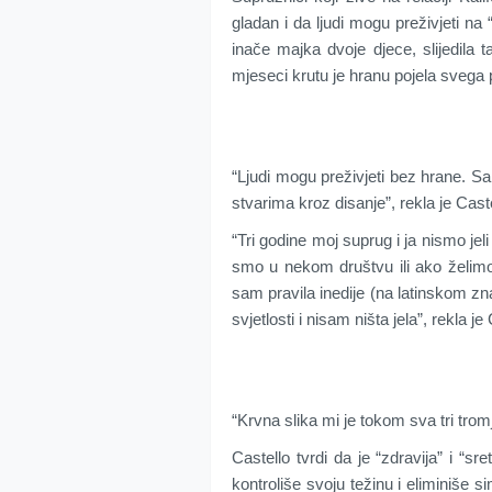
gladan i da ljudi mogu preživjeti na
inače majka dvoje djece, slijedila t
mjeseci krutu je hranu pojela svega 
“Ljudi mogu preživjeti bez hrane. S
stvarima kroz disanje”, rekla je Caste
“Tri godine moj suprug i ja nismo j
smo u nekom društvu ili ako želimo 
sam pravila inedije (na latinskom zna
svjetlosti i nisam ništa jela”, rekla je
“Krvna slika mi je tokom sva tri trom
Castello tvrdi da je “zdravija” i “sr
kontroliše svoju težinu i eliminiše 