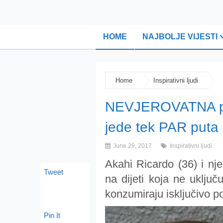
HOME
NAJBOLJE VIJESTI
Home
Inspirativni ljudi
NEVJEROVATNA pri
jede tek PAR puta
June 29, 2017
Inspirativni ljudi
Akahi Ricardo (36) i nj
Tweet
na dijeti koja ne uklju
konzumiraju isključivo p
Pin It