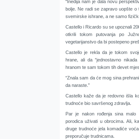
“Inedija nam je dala novu perspekti
bolje. Ne radi se zapravo uopšte o
svemirske ishrane, a ne samo fizičke
Castello i Ricardo su se upoznali 200
otkrili tokom putovanja po Južn
vegetarijanstvo da bi postepeno prešl
Castello je rekla da je tokom svo
hrane, ali da “jednostavno nikada 
hranom te sam tokom tih devet mjesec
“Znala sam da će mog sina prehraniti
da naraste.”
Castello kaže da je redovno išla ko
trudnoće bio savršenog zdravlja.
Par je nakon rođenja sina malo 
porodica uživati u obrocima. Ali, 
druge trudnoće jela komadiće voća 
preporučuje trudnicama.