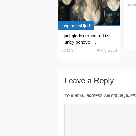
By
ad
Inspirativni ljudi
Ljudi gledaju snimku Liz
Hurley ponovo i...
By
admin
Aug 8, 2018
Leave a Reply
Your email address will not be publi