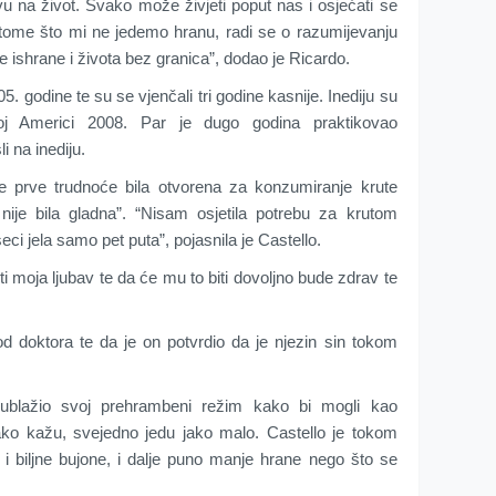
vu na život. Svako može živjeti poput nas i osjećati se
 tome što mi ne jedemo hranu, radi se o razumijevanju
 ishrane i života bez granica”, dodao je Ricardo.
5. godine te su se vjenčali tri godine kasnije. Inediju su
oj Americi 2008. Par je dugo godina praktikovao
i na inediju.
je prve trudnoće bila otvorena za konzumiranje krute
nije bila gladna”. “Nisam osjetila potrebu za krutom
i jela samo pet puta”, pojasnila je Castello.
 moja ljubav te da će mu to biti dovoljno bude zdrav te
d doktora te da je on potvrdio da je njezin sin tokom
ublažio svoj prehrambeni režim kako bi mogli kao
kako kažu, svejedno jedu jako malo. Castello je tokom
i biljne bujone, i dalje puno manje hrane nego što se