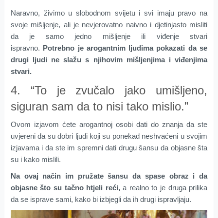
Naravno, živimo u slobodnom svijetu i svi imaju pravo na
svoje mišljenje, ali je nevjerovatno naivno i djetinjasto misliti
da je samo jedno mišljenje ili viđenje stvari
ispravno.
Potrebno je arogantnim ljudima pokazati da se
drugi ljudi ne slažu s njihovim mišljenjima i viđenjima
stvari.
4. “To je zvučalo jako umišljeno,
siguran sam da to nisi tako mislio.”
Ovom izjavom ćete arogantnoj osobi dati do znanja da ste
uvjereni da su dobri ljudi koji su ponekad neshvaćeni u svojim
izjavama i da ste im spremni dati drugu šansu da objasne šta
su i kako mislili.
Na ovaj način im pružate šansu da spase obraz i da
objasne što su tačno htjeli reći,
a realno to je druga prilika
da se isprave sami, kako bi izbjegli da ih drugi ispravljaju.