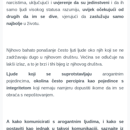
narcistima, uključujući i
uvjerenje da su jedinstveni
i da ih
samo ljudi visokog statusa razumiju,
uvijek očekujući od
drugih da im se dive
, vjerujući da
zaslužuju samo
najbolje
u životu.
Njihovo bahato ponašanje često ljuti ljude oko njih koji se ne
zadržavaju dugo u njihovom društvu. Većina se odlučuje na
lakši izlaz, a to je brzi i tihi bijeg iz njihovog društva.
Ljude koji se suprotstavljaju
arogantnim
pojedincima,
okolina često percipira kao pojedince s
integritetom
koji nemaju namjeru dopustiti ikome da im se
obraća s nepoštovanjem.
A kako komunicirati s arogantnim ljudima, i kako se
postaviti kao jednak u takvoj komunikaciji, saznajte iz