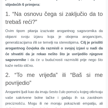
slijedećih 6 primjera:
1. “Na osnovu čega si zaključio da to
trebaš reći?”
Ovim tipom pitanja izazivate arogantnog sagovornika da
objasni svoju izjavu koja je obojena arogancijom,
generalizacijama i/ili se temelji na stereotipima.
Cilj je prisiliti
arogantnog čovjeka da razmisli o svojoj izjavi u nadi da
će shvatiti da je rekao nešto što je uvrijedilo njegove
sagovornike
i da će u budućnosti razmisliti prije nego što
kaže nešto slično.
2. “To me vrijeđa” ili “Baš si me
povrijedio”
Arogantni ljudi kao da imaju šesto čulo pomoću kojeg otkrivaju
vaše sakrivene bolne tačke i gađaju ih sa zavidnom
preciznošću. Mogu ili ne moraju pokazivati empatiju, ali