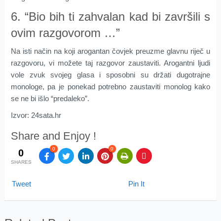
6. “Bio bih ti zahvalan kad bi završili s
ovim razgovorom …”
Na isti način na koji arogantan čovjek preuzme glavnu riječ u
razgovoru, vi možete taj razgovor zaustaviti. Arogantni ljudi
vole zvuk svojeg glasa i sposobni su držati dugotrajne
monologe, pa je ponekad potrebno zaustaviti monolog kako
se ne bi išlo “predaleko”.
Izvor: 24sata.hr
Share and Enjoy !
0
0
0
SHARES
Tweet
Pin It