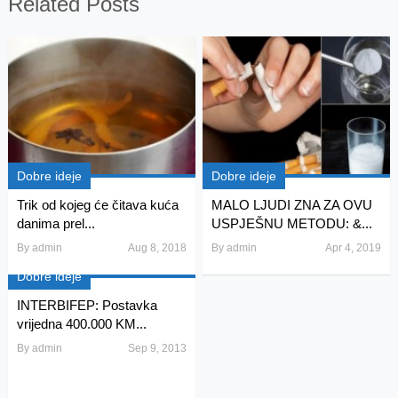
Related Posts
Dobre ideje
Dobre ideje
Trik od kojeg će čitava kuća
MALO LJUDI ZNA ZA OVU
danima prel...
USPJEŠNU METODU: &...
By
admin
Aug 8, 2018
By
admin
Apr 4, 2019
Dobre ideje
INTERBIFEP: Postavka
vrijedna 400.000 KM...
By
admin
Sep 9, 2013