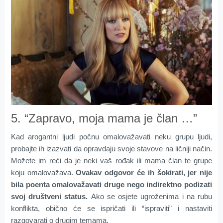
5. “Zapravo, moja mama je član …”
Kad arogantni ljudi počnu omalovažavati neku grupu ljudi,
probajte ih izazvati da opravdaju svoje stavove na ličniji način.
Možete im reći da je neki vaš rođak ili mama član te grupe
koju omalovažava.
Ovakav odgovor će ih šokirati, jer nije
bila poenta omalovažavati druge nego indirektno podizati
svoj društveni status.
Ako se osjete ugroženima i na rubu
konflikta, obično će se ispričati ili “ispraviti” i nastaviti
razgovarati o drugim temama.