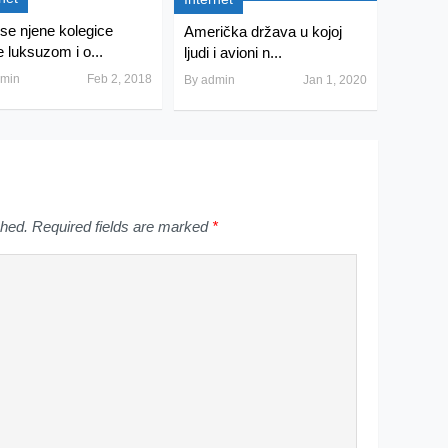
se njene kolegice
Američka država u kojoj
e luksuzom i o...
ljudi i avioni n...
min
Feb 2, 2018
By
admin
Jan 1, 2020
shed.
Required fields are marked
*