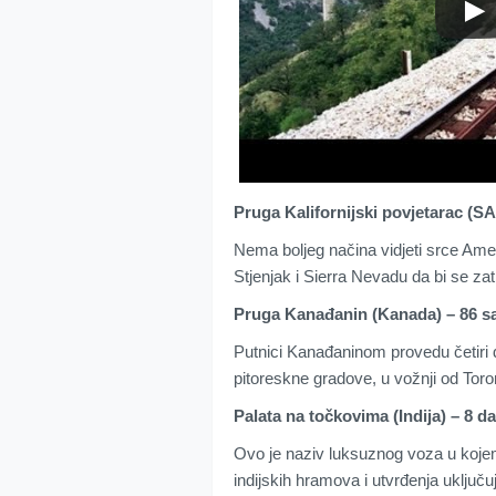
Pruga Kalifornijski povjetarac (SA
Nema boljeg načina vidjeti srce Am
Stjenjak i Sierra Nevadu da bi se zat
Pruga Kanađanin (Kanada) – 86 sa
Putnici Kanađaninom provedu četiri d
pitoreskne gradove, u vožnji od Toro
Palata na točkovima (Indija) – 8 da
Ovo je naziv luksuznog voza u kojem 
indijskih hramova i utvrđenja uključu