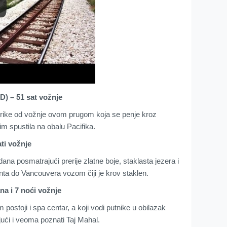
D) – 51 sat vožnje
erike od vožnje ovom prugom koja se penje kroz
im spustila na obalu Pacifika.
ti vožnje
ana posmatrajući prerije zlatne boje, staklasta jezera i
nta do Vancouvera vozom čiji je krov staklen.
na i 7 noći vožnje
postoji i spa centar, a koji vodi putnike u obilazak
jući i veoma poznati Taj Mahal.