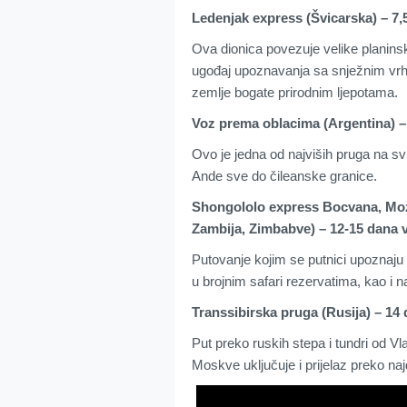
Ledenjak express (Švicarska) – 7,5
Ova dionica povezuje velike planins
ugođaj upoznavanja sa snježnim vrh
zemlje bogate prirodnim ljepotama.
Voz prema oblacima (Argentina) – 
Ovo je jedna od najviših pruga na sv
Ande sve do čileanske granice.
Shongololo express Bocvana, Moza
Zambija, Zimbabve) – 12-15 dana 
Putovanje kojim se putnici upoznaju s
u brojnim safari rezervatima, kao i 
Transsibirska pruga (Rusija) – 14
Put preko ruskih stepa i tundri od Vl
Moskve uključuje i prijelaz preko naj