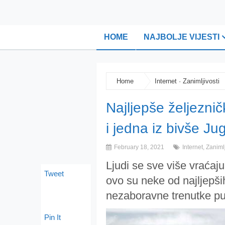
HOME
NAJBOLJE VIJESTI
Home
Internet
·
Zanimljivosti
Najljepše željeznič
i jedna iz bivše Ju
February 18, 2021
Internet
,
Zanimlj
Ljudi se sve više vraćaj
Tweet
ovo su neke od najljepših
nezaboravne trenutke pu
Pin It