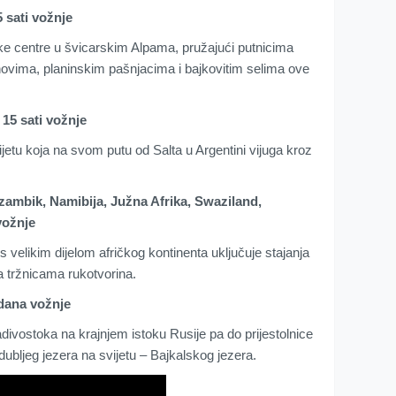
 sati vožnje
ke centre u švicarskim Alpama, pružajući putnicima
ovima, planinskim pašnjacima i bajkovitim selima ove
15 sati vožnje
ijetu koja na svom putu od Salta u Argentini vijuga kroz
mbik, Namibija, Južna Afrika, Swaziland,
vožnje
 velikim dijelom afričkog kontinenta uključuje stajanja
na tržnicama rukotvorina.
 dana vožnje
adivostoka na krajnjem istoku Rusije pa do prijestolnice
dubljeg jezera na svijetu – Bajkalskog jezera.