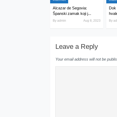
Alcazar de Segovia:
Dok 
Španski zamak koji j...
hval
By
admin
Aug 8, 2023
By
ad
Leave a Reply
Your email address will not be publi