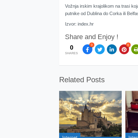
Vožnja irskim krajolikom na trasi koja
putnike od Dublina do Corka ili Belfas
Izvor: index.hr
Share and Enjoy !
0
0
0
SHARES
Related Posts
Internet
Inter