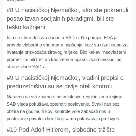
#8 U nacističkoj Njemačkoj, ako ste pokrenuli
posao izvan socijalnih paradigmi, bili ste
teško kažnjeni
Ista se stvar dešava danas u SAD-u. Na primjer, FDA je
provela elaborat o shemama hapšenja, koje su dizajnirane za
hvatanje prizvođača sirovog mlijeka. Bilo kakav “neovlašteni
promet” će biti tretiran kao veoma opasni i kažnjavajući od
strane vlade SAD-a.
#9 U nacističkoj Njemačkoj, vladini propisi o
preduzetništvu su se divlje oteli kontroli.
Naravno da svi znamo o besmislenim regulacijama kojima
SAD vlada pokušava opteretiti poslovanje. Svaki dan bez
obzira na godine, frikovi kontrole vole zabadati nos u
poslovanje privatnih firmi koji samo pokušavaju preživjeti.
#10 Pod Adolf Hitlerom, slobodno tržište