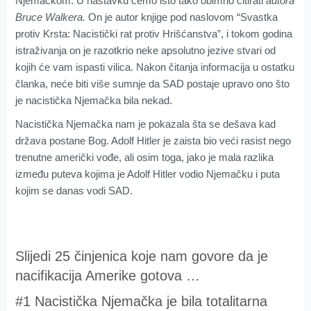
Njemačkom. U nastavku ćemo isto tako obimno citirati
autora
Bruce Walkera.
On je autor knjige pod naslovom “Svastka
protiv Krsta: Nacistički rat protiv Hrišćanstva”, i tokom godina
istraživanja on je razotkrio neke apsolutno jezive stvari od
kojih će vam ispasti vilica. Nakon čitanja informacija u ostatku
članka, neće biti više sumnje da SAD postaje upravo ono što
je nacistička Njemačka bila nekad.
Nacistička Njemačka nam je pokazala šta se dešava kad
država postane Bog. Adolf Hitler je zaista bio veći rasist nego
trenutne američki vođe, ali osim toga, jako je mala razlika
između puteva kojima je Adolf Hitler vodio Njemačku i puta
kojim se danas vodi SAD.
Slijedi 25 činjenica koje nam govore da je
nacifikacija Amerike gotova …
#1 Nacistička Njemačka je bila totalitarna