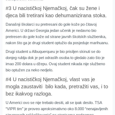
#3 U nacističkoj Njemačkoj, čak su žene i
djeca bili tretirani kao dehumanizirana stoka.
Današnji školarci su pretresani do gole kože po čitavoj
Americi. U državi Georgia jedan učenik je nedavno bio
pretresen do gole kože od strane javnih školskih službenika,
nakon što ga je drugi student optužio da posjeduje marihuanu.
Drugi student u Albuquerqueu je bio prisiljen skinuti se do
donjeg rublja dok je pet odraslih osoba to gledalo zato što je
imao 200 dolara u džepu. Ovaj student nikada nije službeno
bio optužen za neko nedjelo.
#4 U nacističkoj Njemačkoj, vlast vas je
mogla zaustaviti bilo kada, pretražiti vas, i to
bez ikakvog razloga.
U Americi ovo se nije trebalo desiti, ali se ipak desilo. TSA
“VIPR tim” je proveo aproksimativno oko 8.000 “nenajavljenih
sigurnosnih raščešljavanja” na stanicama podzemne