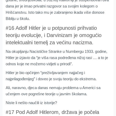
dana jer je imao privatni razgovor sa svojim kolegom o
Hrišćanstvu. Isto tako mu je zabranjeno ikada više donose
Bibliju u školu.
#16 Adolf Hitler je u potpunosti prihvatio
teoriju evolucije, i Darvinizam je omogućio
intelektualni temelj za većinu nacizma.
Na okupljanju Nacističke Stranke u Nurnbergu 1933. godine,
Hitler je
izjavio
da “je viša rasa podređena nižoj rasi … a to je
odnos koje ne možemo vidjeti u prirodi”.
Hitler je bio opčinjen “preživljavanjem najjačeg i
najprilagođenijeg” i doveo je svoju teoriju do ekstrema.
Ali, naravno, djeca danas nemaju problema u Americi sa
učenjem ove pogrešne teorije u javnim školama.
Niste li nešto naučili iz istorije?
#17 Pod Adolf Hitlerom, država je počela