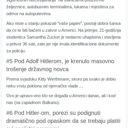
željeznice, autobusnim terminalima, lukama i mjestima za
odmor na autoputevima.
Ako niste u stanju pokazati “vaše papire”, postoji dobra šansa
da će te biti bačeni u zatvor u Americi. Na primjer, 21-godišnja
studentica Samantha Zucker je nedavno uhapšena i stavljena
u pritvor 36 sati, zato jer nije imala identifikacione dokumente
za policiju.
#5 Pod Adolf Hitlerom, je krenulo masovno
trošenje državnog novca
Prema svjedoku Kitty Werthmann, skoro pa svako je dobio
neku vrstu poklona od njemačke vlade …
Ovo je upravo ono što se događa u Americi danas, ali i kod
nas (na zapadnom Balkanu).
#6 Pod Hitler-om, porezi su podignuti
dramatično pod opaskom da se trebaju platiti