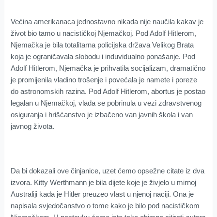
Većina amerikanaca jednostavno nikada nije naučila kakav je
život bio tamo u nacističkoj Njemačkoj. Pod Adolf Hitlerom,
Njemačka je bila totalitarna policijska država Velikog Brata
koja je ograničavala slobodu i induvidualno ponašanje. Pod
Adolf Hitlerom, Njemačka je prihvatila socijalizam, dramatično
je promijenila vladino trošenje i povećala je namete i poreze
do astronomskih razina. Pod Adolf Hitlerom, abortus je postao
legalan u Njemačkoj, vlada se pobrinula u vezi zdravstvenog
osiguranja i hrišćanstvo je izbačeno van javnih škola i van
javnog života.
Da bi dokazali ove činjanice, uzet ćemo opsežne citate iz dva
izvora. Kitty Werthmann je bila dijete koje je živjelo u mirnoj
Australiji kada je Hitler preuzeo vlast u njenoj naciji. Ona je
napisala svjedočanstvo o tome kako je bilo pod nacističkom