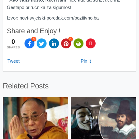
Gestapo priručnika za sigurnost.
Izvor: novi-svjetski-poredak.com/pozitivno.ba
Share and Enjoy !
0
0
0
SHARES
Tweet
Pin It
Related Posts