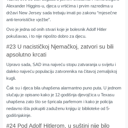
Alexander Higgins-u, djeca u vrtićima i prvim razredima u
državi New Jersey sada trebaju imati po zakonu “mjesečne
anti-terorističke vježbe”.
Ovo je jedna od onih stvari koje je bolesnik Adolf Hitler
pokušavao, i to nije nipošto dobro za djecu.
#23 U nacističkoj Njemačkoj, zatvori su bili
apsolutno krcati
Upravo sada, SAD ima najveću stopu zatvaranja u svijetu i
daleko najveću populaciju zatvorenika na čitavoj zemaljskoj
kugli.
Čak su i djeca bila uhapšena alarmantno puno puta. U jednom
slučaju je opisano kako je 12-godišnja djevojčica u Texasu
uhapšena zato što se špricala parfemom i kako je policija
nedavno išla pokupiti zaduženu knjigu iz biblioteke od 5-
godišnjakinje.
#24 Pod Adolf Hitlerom, u suštini nije bilo