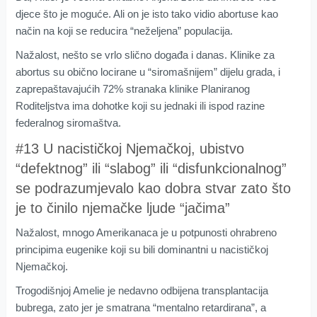
djece što je moguće. Ali on je isto tako vidio abortuse kao
način na koji se reducira “neželjena” populacija.
Nažalost, nešto se vrlo slično događa i danas. Klinike za
abortus su obično locirane u “siromašnijem” dijelu grada, i
zaprepaštavajućih 72% stranaka klinike Planiranog
Roditeljstva ima dohotke koji su jednaki ili ispod razine
federalnog siromaštva.
#13 U nacističkoj Njemačkoj, ubistvo
“defektnog” ili “slabog” ili “disfunkcionalnog”
se podrazumjevalo kao dobra stvar zato što
je to činilo njemačke ljude “jačima”
Nažalost, mnogo Amerikanaca je u potpunosti ohrabreno
principima eugenike koji su bili dominantni u nacističkoj
Njemačkoj.
Trogodišnjoj Amelie je nedavno odbijena transplantacija
bubrega, zato jer je smatrana “mentalno retardirana”, a