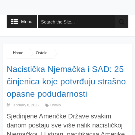
Menu
Home
Ostalo
Nacistička Njemačka i SAD: 25
činjenica koje potvrđuju strašno
opasne podudarnosti
February 8, 2022
Ostalo
Sjedinjene Američke Države svakim
danom postaju sve više nalik nacističkoj
Njemačkoj. U stvari, nacifikacija Amerike