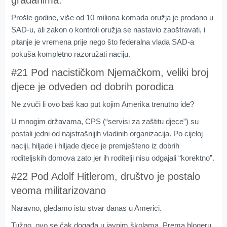
građanima.
Prošle godine, više od 10 miliona komada oružja je prodano u
SAD-u, ali zakon o kontroli oružja se nastavio zaoštravati, i
pitanje je vremena prije nego što federalna vlada SAD-a
pokuša kompletno razoružati naciju.
#21 Pod nacističkom Njemačkom, veliki broj
djece je odveden od dobrih porodica
Ne zvuči li ovo baš kao put kojim Amerika trenutno ide?
U mnogim državama, CPS (“servisi za zaštitu djece”) su
postali jedni od najstrašnijih vladinih organizacija. Po cijeloj
naciji, hiljade i hiljade djece je premješteno iz dobrih
roditeljskih domova zato jer ih roditelji nisu odgajali “korektno”.
#22 Pod Adolf Hitlerom, društvo je postalo
veoma militarizovano
Naravno, gledamo istu stvar danas u Americi.
Tužno, ovo se čak događa u javnim školama. Prema blogeru