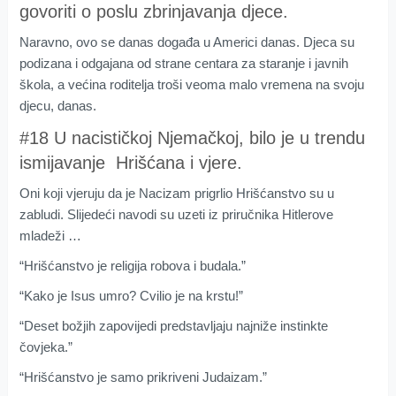
govoriti o poslu zbrinjavanja djece.
Naravno, ovo se danas događa u Americi danas. Djeca su
podizana i odgajana od strane centara za staranje i javnih
škola, a većina roditelja troši veoma malo vremena na svoju
djecu, danas.
#18 U nacističkoj Njemačkoj, bilo je u trendu
ismijavanje Hrišćana i vjere.
Oni koji vjeruju da je Nacizam prigrlio Hrišćanstvo su u
zabludi. Slijedeći navodi su uzeti iz priručnika Hitlerove
mladeži …
“Hrišćanstvo je religija robova i budala.”
“Kako je Isus umro? Cvilio je na krstu!”
“Deset božjih zapovijedi predstavljaju najniže instinkte
čovjeka.”
“Hrišćanstvo je samo prikriveni Judaizam.”