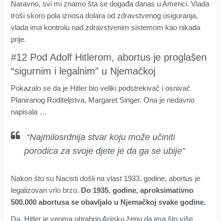
Naravno, svi mi znamo šta se događa danas u Americi. Vlada
troši skoro pola iznosa dolara od zdravstvenog osiguranja,
vlada ima kontrolu nad zdravstvenim sistemom kao nikada
prije.
#12 Pod Adolf Hitlerom, abortus je proglašen
“sigurnim i legalnim” u Njemačkoj
Pokazalo se da je Hitler bio veliki podstrekivač i osnivač
Planiranog Roditeljstva, Margaret Singer. Ona je nedavno
napisala …
“Najmilosrdnija stvar koju može učiniti
porodica za svoje djete je da ga se ubije”
Nakon što su Nacisti došli na vlast 1933. godine, abortus je
legalizovan vrlo brzo.
Do 1935. godine, aproksimativno
500.000 abortusa se obavljalo u Njemačkoj svake godine.
Da, Hitler je veoma ohrabrio Arijsku ženu da ima što više