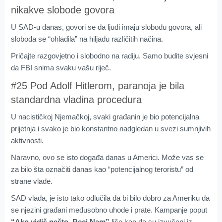
nikakve slobode govora
U SAD-u danas, govori se da ljudi imaju slobodu govora, ali
sloboda se “ohladila” na hiljadu različitih načina.
Pričajte razgovjetno i slobodno na radiju. Samo budite svjesni
da FBI snima svaku vašu riječ.
#25 Pod Adolf Hitlerom, paranoja je bila
standardna vladina procedura
U nacističkoj Njemačkoj, svaki građanin je bio potencijalna
prijetnja i svako je bio konstantno nadgledan u svezi sumnjivih
aktivnosti.
Naravno, ovo se isto događa danas u Americi. Može vas se
za bilo šta označiti danas kao “potencijalnog teroristu” od
strane vlade.
SAD vlada, je isto tako odlučila da bi bilo dobro za Ameriku da
se njezini građani međusobno uhode i prate. Kampanje poput
“Ako vidiš nešto, Reci Nam”
liče kao da su izvučeni iz