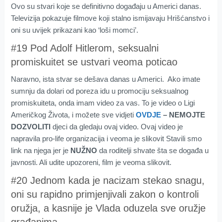
Ovo su stvari koje se definitivno događaju u Americi danas.
Televizija pokazuje filmove koji stalno ismijavaju Hrišćanstvo i
oni su uvijek prikazani kao ‘loši momci’.
#19 Pod Adolf Hitlerom, seksualni
promiskuitet se ustvari veoma poticao
Naravno, ista stvar se dešava danas u Americi. Ako imate
sumnju da dolari od poreza idu u promociju seksualnog
promiskuiteta, onda imam video za vas. To je video o Ligi
Američkog Života, i možete sve vidjeti
OVDJE
– NEMOJTE
DOZVOLITI
djeci da gledaju ovaj video. Ovaj video je
napravila pro-life organizacija i veoma je slikovit Stavili smo
link na njega jer je
NUŽNO
da roditelji shvate šta se događa u
javnosti. Ali udite upozoreni, film je veoma slikovit.
#20 Jednom kada je nacizam stekao snagu,
oni su rapidno primjenjivali zakon o kontroli
oružja, a kasnije je Vlada oduzela sve oružje