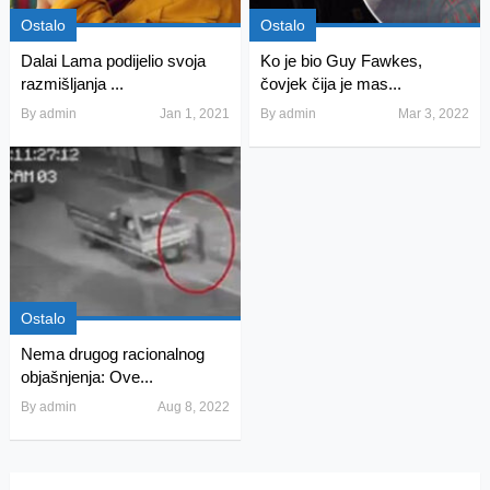
Ostalo
Ostalo
Dalai Lama podijelio svoja
Ko je bio Guy Fawkes,
razmišljanja ...
čovjek čija je mas...
By
admin
Jan 1, 2021
By
admin
Mar 3, 2022
Ostalo
Nema drugog racionalnog
objašnjenja: Ove...
By
admin
Aug 8, 2022