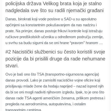
policijska država Velikog brata koja je stalno
nadgledala sve što su radili njemački građani
Danas, birokrati koji vode poslove u SAD-u su apsolutno
opčinjeni sa konstantnim pokušavanjem da nas nadziru i
prate. Na primjer, danas postoje frikovi kontrole koji istražuju
ručkove predškolskih učenika u određenom području zemlje,
u svrhu sa budu sigurni da se oni hrane “pravom” hranom …
#2 Nacistički službenici su često koristili svoje
pozicije da bi prisilili druge da rade nehumane
stvari.
Ovo je baš ono što TSA (transportno-sigurnosna agencija)
danas provodi. Lako je zamisliti nacističke vojne oficire koji
prisiljavaju mlade žene da hodaju naprijed – nazad ispred njih
da bi se oni mogli nadiviti njihovom izgledu. Ipak, to je ono što
danas rade TSA agenti američkim ženama, prilikom pretresa i
pregleda na aerodromima, autoputevima, i ostalim
transportnim centrima.