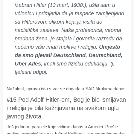
izabran Hitler (13 mart, 1938.), ušla sam u
učionicu i primjetila da je raspeće zamijenjeno
sa Hitlerovom slikom koja je visila do
nacističke zastave. Naša profesorica, veoma
predana žena, je stajala i govorila razredu da
nećemo više imati molitve i religiju.
Umjesto
da smo pjevali
Deutschland, Deutschland,
Uber Alles,
imali smo fizičku edukaciju, tj.
tjelesni odgoj.
Nažalost, upravo ista stvar se događa u SAD školama danas.
#15 Pod Adolf Hitler-om, Bog je bio ismijavan
i religija je bila kažnjavana na svakom uglu
javnog života.
Još jednom, paralele koje vidimo danas u Americi. Prošle
godine, srednjoškolac u Južnoj Kaliforniji je suspendovan dva