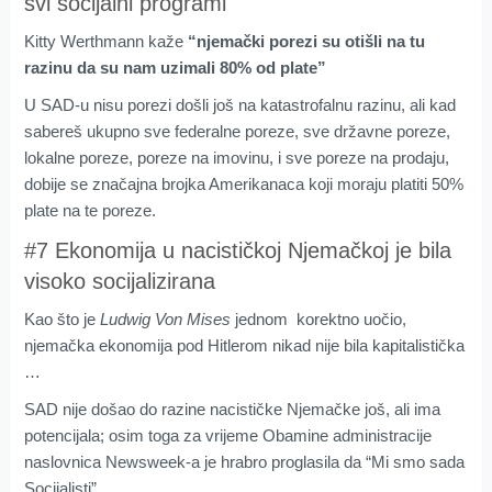
svi socijalni programi
Kitty Werthmann kaže
“njemački
porezi su otišli na tu
razinu da su nam uzimali 80% od plate”
U SAD-u nisu porezi došli još na katastrofalnu razinu, ali kad
sabereš ukupno sve federalne poreze, sve državne poreze,
lokalne poreze, poreze na imovinu, i sve poreze na prodaju,
dobije se značajna brojka Amerikanaca koji moraju platiti 50%
plate na te poreze.
#7 Ekonomija u nacističkoj Njemačkoj je bila
visoko socijalizirana
Kao što je
Ludwig Von Mises
jednom korektno uočio,
njemačka ekonomija pod Hitlerom nikad nije bila kapitalistička
…
SAD nije došao do razine nacističke Njemačke još, ali ima
potencijala; osim toga za vrijeme Obamine administracije
naslovnica Newsweek-a je hrabro proglasila da “Mi smo sada
Socijalisti”