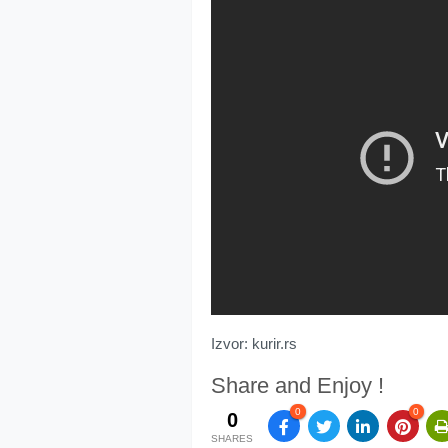
Izvor: kurir.rs
Share and Enjoy !
0
0
0
SHARES