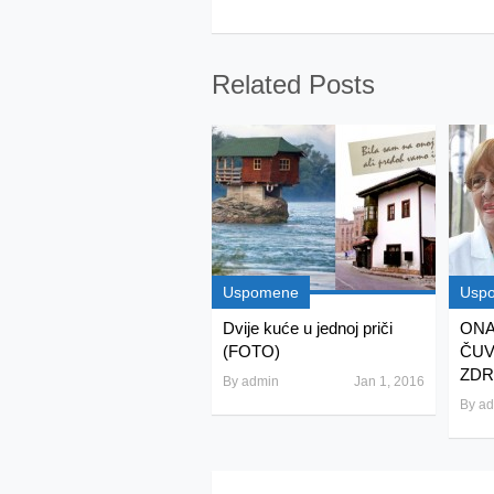
Related Posts
Uspomene
Usp
Dvije kuće u jednoj priči
ONA
(FOTO)
ČUV
ZDRA
By
admin
Jan 1, 2016
By
ad