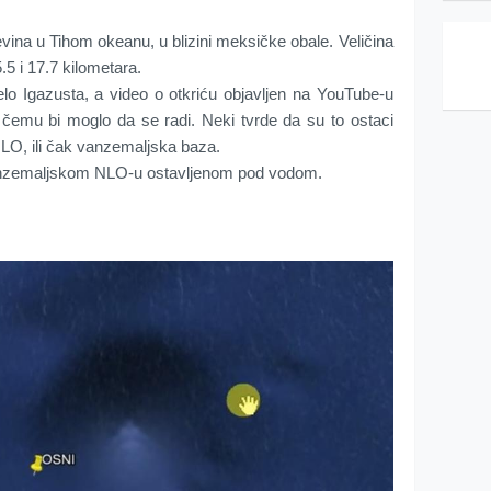
ina u Tihom okeanu, u blizini meksičke obale. Veličina
.5 i 17.7 kilometara.
elo Igazusta, a video o otkriću objavljen na YouTube-u
 čemu bi moglo da se radi. Neki tvrde da su to ostaci
NLO, ili čak vanzemaljska baza.
vanzemaljskom NLO-u ostavljenom pod vodom.