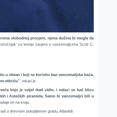
prema slobodnoj procjeni, njena dužina bi mogla da
 ‘stručnjak’ za teorije zavjera o vanzemaljcima Scott C.
tio u okean i koji se koristio kao vanzemaljska baza,
om otkriću”
, rekao je.
eća koju je svijet ikad vidio, i nalazi se baš blizu
kih i Astečkih piramida. Samo bi vanzemaljci bili u
dodaje on na kraju.
adi o drevnom potopljenom gradu, Atlantidi.