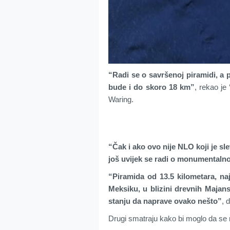
“Radi se o savršenoj piramidi, a 
bude i do skoro 18 km”
, rekao je
Waring.
“Čak i ako ovo nije NLO koji je sle
još uvijek se radi o monumentaln
“Piramida od 13.5 kilometara, najv
Meksiku, u blizini drevnih Majans
stanju da naprave ovako nešto”
, 
Drugi smatraju kako bi moglo da se r