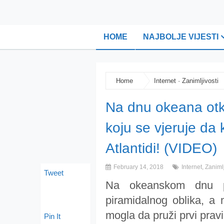
HOME
NAJBOLJE VIJESTI
Home
Internet
·
Zanimljivosti
Na dnu okeana otkr
koju se vjeruje da 
Atlantidi! (VIDEO)
February 14, 2018
Internet
,
Zanimlj
Tweet
Na okeanskom dnu p
piramidalnog oblika, a 
mogla da pruži prvi pravi
Pin It