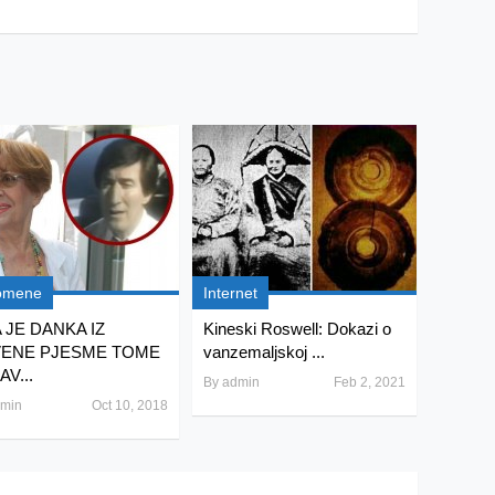
omene
Internet
 JE DANKA IZ
Kineski Roswell: Dokazi o
ENE PJESME TOME
vanzemaljskoj ...
V...
By
admin
Feb 2, 2021
min
Oct 10, 2018