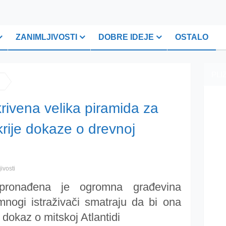
ZANIMLJIVOSTI
DOBRE IDEJE
OSTALO
PLI
ivena velika piramida za
krije dokaze o drevnoj
ivosti
ronađena je ogromna građevina
mnogi istraživači smatraju da bi ona
 dokaz o mitskoj Atlantidi