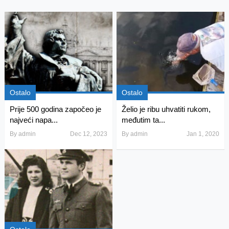
Ostalo
Ostalo
Prije 500 godina započeo je
Želio je ribu uhvatiti rukom,
najveći napa...
međutim ta...
By
admin
Dec 12, 2023
By
admin
Jan 1, 2020