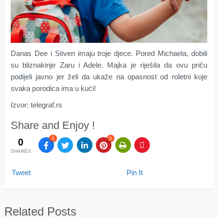
Danas Dee i Stiven imaju troje djece. Pored Michaela, dobili
su bliznakinje Zaru i Adele. Majka je riješila da ovu priču
podijeli javno jer želi da ukaže na opasnost od roletni koje
svaka porodica ima u kući!
Izvor: telegraf.rs
Share and Enjoy !
0
0
0
SHARES
Tweet
Pin It
Related Posts