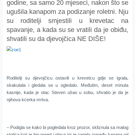
godine, sa samo 20 mjeseci, nakon što se
ugušila kanapom za podizanje roletni. Nju
su roditelji smjestili u krevetac na
spavanje, a kada su se vratili da je obiđu,
shvatili su da djevojčica NE DIŠE!
Roditelji su djevojčicu ostavili u krevetcu gdje se igrala,
skakutala i gledala se u ogledalo. Međutim, deset minuta
kasnije, kada je otac Steven ušao u sobu, shvatio je da je
njihova kćerka mrtva.
– Podigla se kako bi pogledala kroz prozor, skliznula sa malog
stolića koji je bio pored i glava joj je zapela između kanapa od