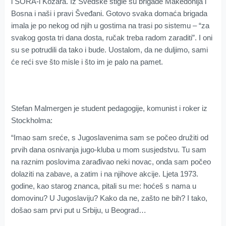
i SORA-i Kozara. Iz Švedske stigle su brigade Makedonija i
Bosna i naši i pravi Šveđani. Gotovo svaka domaća brigada
imala je po nekog od njih u gostima na trasi po sistemu – “za
svakog gosta tri dana dosta, ručak treba radom zaraditi”. I oni
su se potrudili da tako i bude. Uostalom, da ne duljimo, sami
će reći sve što misle i što im je palo na pamet.
Stefan Malmergen je student pedagogije, komunist i roker iz
Stockholma:
“Imao sam sreće, s Jugoslavenima sam se počeo družiti od
prvih dana osnivanja jugo-kluba u mom susjedstvu. Tu sam
na raznim poslovima zarađivao neki novac, onda sam počeo
dolaziti na zabave, a zatim i na njihove akcije. Ljeta 1973.
godine, kao starog znanca, pitali su me: hoćeš s nama u
domovinu? U Jugoslaviju? Kako da ne, zašto ne bih? I tako,
došao sam prvi put u Srbiju, u Beograd…