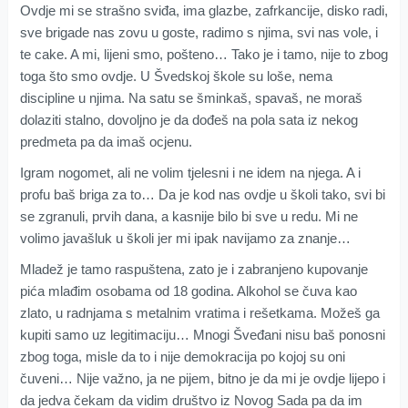
Ovdje mi se strašno sviđa, ima glazbe, zafrkancije, disko radi,
sve brigade nas zovu u goste, radimo s njima, svi nas vole, i
te cake. A mi, lijeni smo, pošteno… Tako je i tamo, nije to zbog
toga što smo ovdje. U Švedskoj škole su loše, nema
discipline u njima. Na satu se šminkaš, spavaš, ne moraš
dolaziti stalno, dovoljno je da dođeš na pola sata iz nekog
predmeta pa da imaš ocjenu.
Igram nogomet, ali ne volim tjelesni i ne idem na njega. A i
profu baš briga za to… Da je kod nas ovdje u školi tako, svi bi
se zgranuli, prvih dana, a kasnije bilo bi sve u redu. Mi ne
volimo javašluk u školi jer mi ipak navijamo za znanje…
Mladež je tamo raspuštena, zato je i zabranjeno kupovanje
pića mlađim osobama od 18 godina. Alkohol se čuva kao
zlato, u radnjama s metalnim vratima i rešetkama. Možeš ga
kupiti samo uz legitimaciju… Mnogi Šveđani nisu baš ponosni
zbog toga, misle da to i nije demokracija po kojoj su oni
čuveni… Nije važno, ja ne pijem, bitno je da mi je ovdje lijepo i
da jedva čekam da vidim društvo iz Novog Sada pa da im