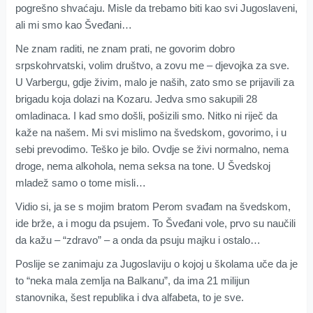
pogrešno shvaćaju. Misle da trebamo biti kao svi Jugoslaveni,
ali mi smo kao Šveđani…
Ne znam raditi, ne znam prati, ne govorim dobro
srpskohrvatski, volim društvo, a zovu me – djevojka za sve.
U Varbergu, gdje živim, malo je naših, zato smo se prijavili za
brigadu koja dolazi na Kozaru. Jedva smo sakupili 28
omladinaca. I kad smo došli, pošizili smo. Nitko ni riječ da
kaže na našem. Mi svi mislimo na švedskom, govorimo, i u
sebi prevodimo. Teško je bilo. Ovdje se živi normalno, nema
droge, nema alkohola, nema seksa na tone. U Švedskoj
mladež samo o tome misli…
Vidio si, ja se s mojim bratom Perom svađam na švedskom,
ide brže, a i mogu da psujem. To Šveđani vole, prvo su naučili
da kažu – “zdravo” – a onda da psuju majku i ostalo…
Poslije se zanimaju za Jugoslaviju o kojoj u školama uče da je
to “neka mala zemlja na Balkanu”, da ima 21 milijun
stanovnika, šest republika i dva alfabeta, to je sve.