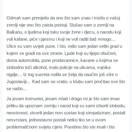
Odmah sam primijetio da ono što sam znao i mislio o vašoj
zemlji nije ono što zaista postoji. Slušao sam o zemlji na
Balkanu, o ljudima koji tuku svoje žene i djecu, o narodu koji
voli kafane, piće i pjesmu i koji ne voli raditi baš mnogo…
Ulice su vam uvijek pune. I što, vidio sam jedan veliki grad u
kojem se gradi na sve strane. Ljude koji su lijepo obučeni,
dosta automobila, pune prodavaonice, kavane u kojima se
slobodno toči alkohol, malo policije na ulicama, vojnika
nigdje… Iz tog susreta rodila se želja da naučim još više o
Jugoslaviji… Kad sam se vratio, u klubu sam pročitao sve što
se našlo…
Ja jesam komunist, jesam mlad i drago mi je što sam imao
priliku da upoznam zemlju i narod koji su sami izborili slobodu,
neovisnost, stvorili jedan novi sustav koji simpatiziram, postali
nesvrstani, jednostavno postali netko tko se u ovom
problematičnom svijetu cijeni. Posebno što ste imali i što