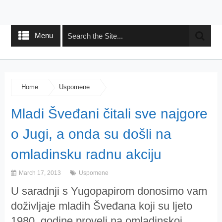
Menu
Home
Uspomene
Mladi Šveđani čitali sve najgore
o Jugi, a onda su došli na
omladinsku radnu akciju
March 17, 2013
Uspomene
U saradnji s Yugopapirom donosimo vam
doživljaje mladih Šveđana koji su ljeto
1980. godine proveli na omladinskoj