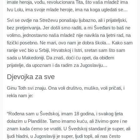
imate heroja, vođu, revolucionara Tita, što vaša mladež ima
Ivu Lolu, ima svoje mlade heroje, ima na koga ugledati se…
Svi se ovdje na Streževu ponašaju ljubazno, ali i prijateljski,
bez pretjerivanja. Jer došli smo raditi, a mi Šveđani to baš ne
volimo, jednostavno naša mladež nije navikla na ljetni rad, na
fizički posebno. Ne mari, ovo nam je dobra škola… Kako sam
ranije već bio u Srbiji, Hrvatskoj i Istri, sretan sam što sam
sada u Makedoniji. Da znaš, doći ću opet, da obiđem
prijatelje, da upoznam i da radim za Jugoslaviju…
Djevojka za sve
Ginu Toth svi znaju. Ona voli društvo, muško, voli pričati, i
rekla nam je:
“Rođena sam u Švedskoj, imam 18 godina, i svakog ljeta
dolazim u Plandište. Tamo imamo kuću, ali živimo gore i ne
znam kada ćemo se vratiti. U Švedskoj standard je super, ali
ljudi hladni, u Jugoslaviji je super, ljudi topli, ali nas često