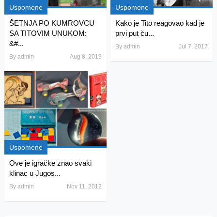
Uspomene
Uspomene
ŠETNJA PO KUMROVCU
Kako je Tito reagovao kad je
SA TITOVIM UNUKOM:
prvi put ču...
&#...
By
admin
Jul 7, 2017
By
admin
Aug 8, 2019
Uspomene
Ove je igračke znao svaki
klinac u Jugos...
By
admin
Nov 11, 2012