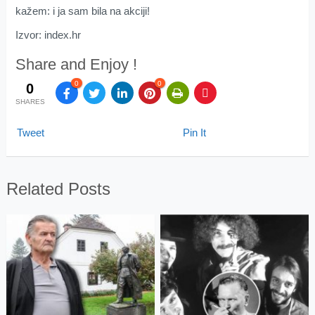
kažem: i ja sam bila na akciji!
Izvor: index.hr
Share and Enjoy !
0
0
0
SHARES
Tweet
Pin It
Related Posts