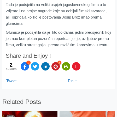
Tada je podsjetila na veliki uspjeh jugoslovenskog filma u to
vrijeme i na brojne nagrade koje su dobijali filmski stvaraoci,
ali i ispričala koliko je poštovanja Josip Broz imao prema
glumcima.
Glumica je podsjetila da je Tito do danas jedini predsjednik koji
je znao kompletan pozorišni repertoar, jer je, uz ljubav prema
filmu, veliku strast gajio i prema različitim žanrovima u teatru.
Share and Enjoy !
0
2
2
SHARES
Tweet
Pin It
Related Posts