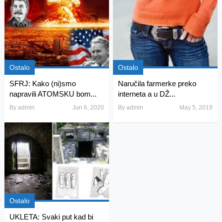
Ostalo
Ostalo
SFRJ: Kako (ni)smo
Naručila farmerke preko
napravili ATOMSKU bom...
interneta a u DŽ...
By
admin
Jun 6, 2020
By
admin
May 5, 2019
Ostalo
UKLETA: Svaki put kad bi