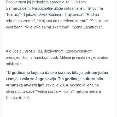
Popularnost joj je donijela saradnja sa Ljubišom
Samardžićem. Najpoznatije uloge ostvarila je u filmovima
“Kozara”, “Ljubavni život Budimira Trajkovića”, “Rad na
određeno vreme”, “Moj tata na određeno vreme”, “Sekula se
opet ženi”, “Nije lako sa muškarcima” i “Zona Zamfirova”.
A o Josipu Brozu Titu, doživotnom jugoslovenskom
predsjedniku i vrhunskom vođi, Milena je imala nevjerovatno
mišljenje.
“U godinama koje su daleko iza nas bila je jednom jedna
zemlja, zvala se Jugoslavija. Tih godina je kultura bila
vrhunska investicija”
, rekla je 2014. godine Milena na
otvaranju izložbe “Velika iluzija – Tito i 24 miliona metara
filmske trake”.