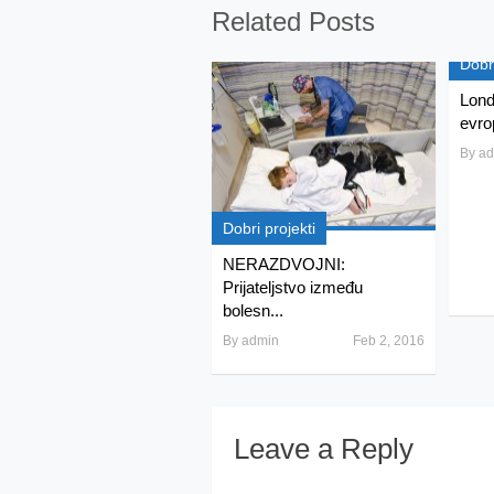
Related Posts
Dobri
Lond
evrop
By
ad
Dobri projekti
NERAZDVOJNI:
Prijateljstvo između
bolesn...
By
admin
Feb 2, 2016
Leave a Reply