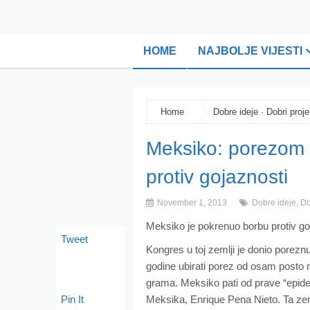
HOME
NAJBOLJE VIJESTI
Home
Dobre ideje
·
Dobri proje
Meksiko: porezom 
protiv gojaznosti
November 1, 2013
Dobre ideje
,
Do
Meksiko je pokrenuo borbu protiv g
Tweet
Kongres u toj zemlji je donio porez
godine ubirati porez od osam posto n
grama. Meksiko pati od prave “epide
Pin It
Meksika, Enrique Pena Nieto. Ta zem