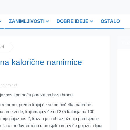
ZANIMLJIVOSTI
DOBRE IDEJE
OSTALO
PLI
kti
na kalorične namirnice
bri projekti
ojaznosti pomoću poreza na brzu hranu.
nu reformu, prema kojoj će se od početka naredne
a proizvode, koji imaju više od 275 kalorija na 100
mije gojaznosti”, kazao je u obrazloženju predsjednik
lja u međuvremenu u prosjeku ima više gojaznih ljudi