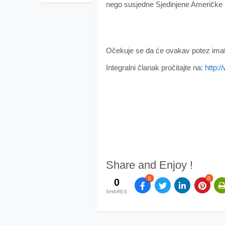
nego susjedne Sjedinjene Američke
Očekuje se da će ovakav potez imati 
Integralni članak pročitajte na:
http:
Share and Enjoy !
0
0
0
SHARES