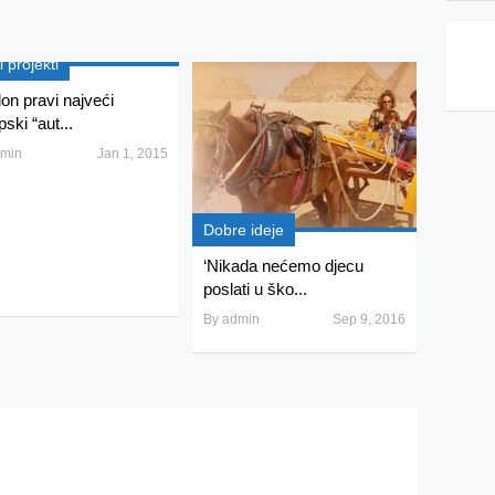
 projekti
on pravi najveći
ski “aut...
min
Jan 1, 2015
Dobre ideje
‘Nikada nećemo djecu
poslati u ško...
By
admin
Sep 9, 2016